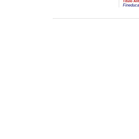
Título Ant
Fineduca