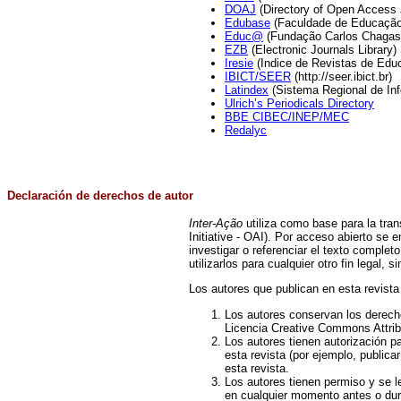
DOAJ
(Directory of Open Access 
Edubase
(Faculdade de Educação
Educ@
(Fundação Carlos Chagas 
EZB
(Electronic Journals Library)
Iresie
(Indice de Revistas de Educ
IBICT/SEER
(http://seer.ibict.br)
Latindex
(Sistema Regional de Inf
Ulrich’s Periodicals Directory
BBE CIBEC/INEP/MEC
Redalyc
Declaración de derechos de autor
Inter-Ação
utiliza como base para la tran
Initiative - OAI). Por acceso abierto se en
investigar o referenciar el texto comple
utilizarlos para cualquier otro fin legal, 
Los autores que publican en esta revista
Los autores conservan los derecho
Licencia Creative Commons Attribut
Los autores tienen autorización pa
esta revista (por ejemplo, publicar
esta revista.
Los autores tienen permiso y se le
en cualquier momento antes o dura