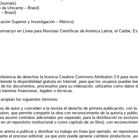
Journals)
 da Unicamp – Brasil)
– Brasil)
ación Superior y Investigación – México)
ormaciуn en Línea para Revistas Científicas de América Latina, el Caribe, Es
sferencia de derechos la licencia Creative Commons Attribution 3.0 para revi
tiende la disponibilidad gratuita en Internet, para que los usuarios puedan leer,
to de los documentos, procesarlos para su indexación, utilizarlos como datos 
sin barreras financieras, legales o técnicas.
 aceptan los siguientes términos:
s de autor y conceden a la revista el derecho de primera publicación, con la
ion, que permite compartir la obra con reconocimiento de la autoría y publicac
ra asumir contratos adicionales por separado, para la distribución no exclusiv
 en un repositorio institucional o como capítulo de un libro), con reconocimient
s anima a publicar y distribuir su trabajo en línea (por ejemplo, en repositorio
nte el proceso editorial, ya que esto puede generar cambios productivos, as