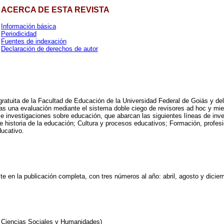
ACERCA DE ESTA REVISTA
Información básica
Periodicidad
Fuentes de indexación
Declaración de derechos de autor
 gratuita de la Facultad de Educación de la Universidad Federal de Goiás y 
ras una evaluación mediante el sistema doble ciego de revisores ad hoc y mie
s e investigaciones sobre educación, que abarcan las siguientes líneas de inv
e historia de la educación; Cultura y procesos educativos; Formación, profes
ucativo.
te en la publicación completa, con tres números al año: abril, agosto y dicie
 Ciencias Sociales y Humanidades)