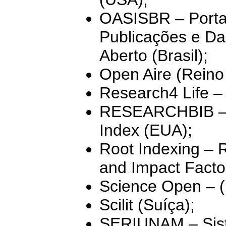
OASISBR – Portal
Publicações e Da
Aberto (Brasil);
Open Aire (Reino
Research4 Life – 
RESEARCHBIB – 
Index (EUA);
Root Indexing – R
and Impact Factor
Science Open – (Í
Scilit (Suíça);
SERIUNAM – Siste