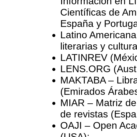
Información en L
Científicas de Am
España y Portuga
Latino Americana 
literarias y cultur
LATINREV (Méxic
LENS.ORG (Austr
MAKTABA – Libr
(Emirados Árabes
MIAR – Matriz de 
de revistas (Espa
OAJI – Open Aca
(USA);