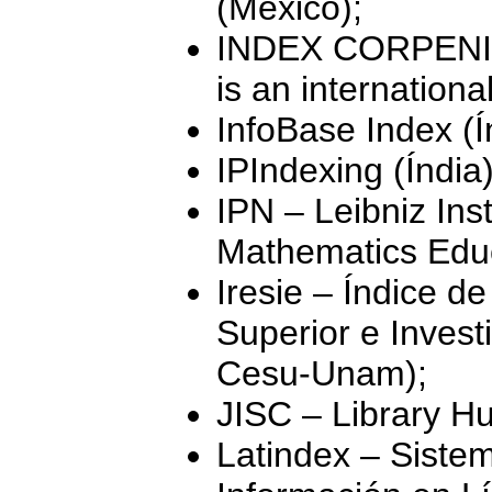
(México);
INDEX CORPENICU
is an internationa
InfoBase Index (Í
IPIndexing (Índia)
IPN – Leibniz Ins
Mathematics Edu
Iresie – Índice d
Superior e Invest
Cesu-Unam);
JISC – Library H
Latindex – Siste