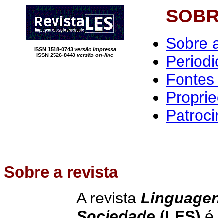
SOBR
Sobre a
ISSN 1518-0743
versão impressa
ISSN 2526-8449
versão on-line
Periodi
Fontes
Proprie
Patroc
Sobre a revista
A revista
Linguagen
Sociedade
(LES)
é 