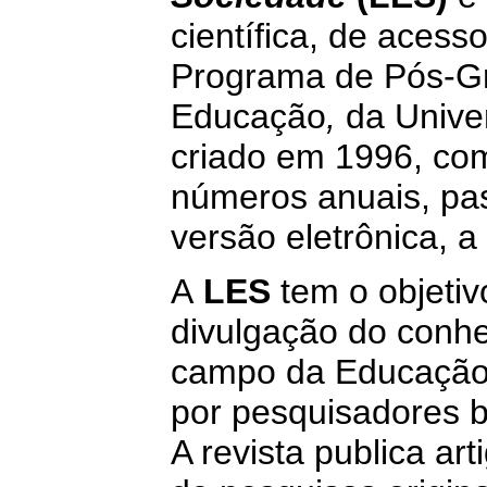
científica, de acess
Programa de Pós-G
Educação
,
da Univer
criado em 1996, com
números anuais, pa
versão eletrônica, a
A
LES
tem o objetiv
divulgação do conhe
campo da Educação 
por pesquisadores br
A revista publica art