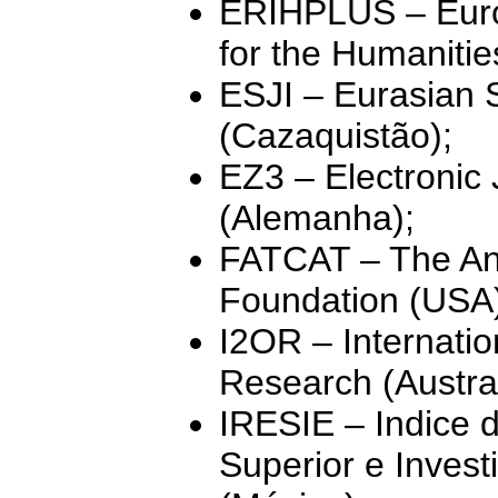
ERIHPLUS – Euro
for the Humanitie
ESJI – Eurasian S
(Cazaquistão);
EZ3 – Electronic 
(Alemanha);
FATCAT – The An
Foundation (USA
I2OR – Internatio
Research (Austral
IRESIE – Indice 
Superior e Invest