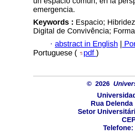
un espacio común, en la persp
emergencia.
Keywords :
Espacio; Hibridez
Digital de Convivência; Forma
·
abstract in English
|
Por
Portuguese (
pdf
)
© 2026
Univer
Universida
Rua Delenda 
Setor Universitári
CEP
Telefone: