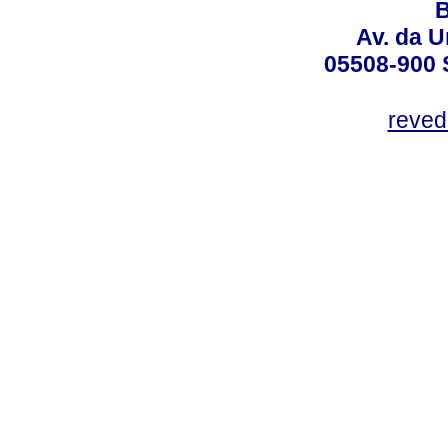
B
Av. da U
05508-900 
reved