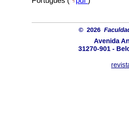
Português (
pdf
)
© 2026
Faculda
Avenida An
31270-901 - Belo
revis