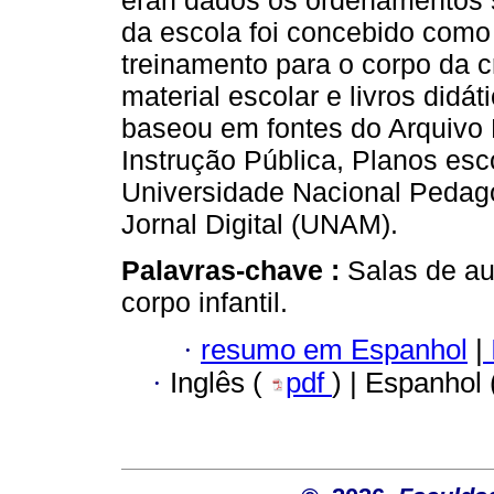
eran dados os ordenamentos 
da escola foi concebido como
treinamento para o corpo da 
material escolar e livros didát
baseou em fontes do Arquivo 
Instrução Pública, Planos es
Universidade Nacional Pedagó
Jornal Digital (UNAM).
Palavras-chave :
Salas de aul
corpo infantil.
·
resumo em Espanhol
|
·
Inglês (
pdf
) | Espanhol