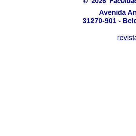
© 2026
Faculda
Avenida An
31270-901 - Belo
revis