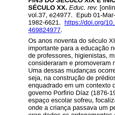
FINS DO SÉCULO XIX E INÍ
SÉCULO XX.
Educ. rev.
[onlin
vol.37, e24977. Epub 01-Mar
1982-6621.
https://doi.org/1
469824977
.
Os anos noventa do século 
importante para a educação n
de professores, higienistas, 
consideraram e promoveram 
Uma dessas mudanças ocorre
seja, na construção de prédios
enquadrado em um contexto 
governo Porfirio Díaz (1876-1
espaço escolar sofreu, focali
onde a criança passava um pe