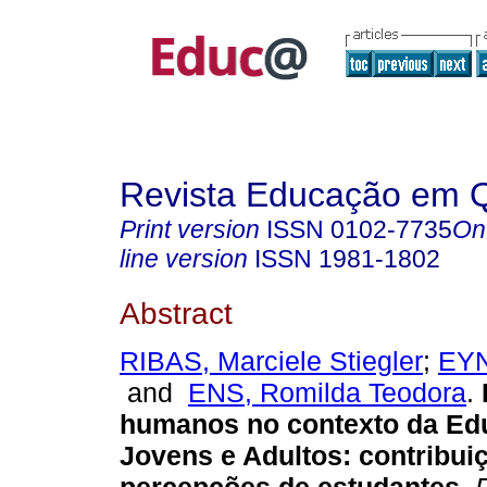
Revista Educação em 
Print version
ISSN
0102-7735
On
line version
ISSN
1981-1802
Abstract
RIBAS, Marciele Stiegler
;
EYN
and
ENS, Romilda Teodora
.
humanos no contexto da Ed
Jovens e Adultos: contribui