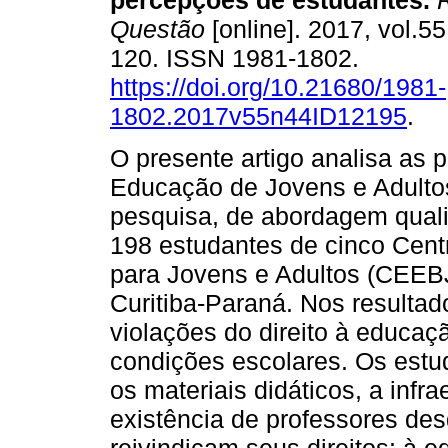
percepções de estudantes.
R
Questão
[online]. 2017, vol.55
120. ISSN 1981-1802.
https://doi.org/10.21680/1981-
1802.2017v55n44ID12195
.
O presente artigo analisa as
Educação de Jovens e Adulto
pesquisa, de abordagem qualit
198 estudantes de cinco Cen
para Jovens e Adultos (CEEBJ
Curitiba-Paraná. Nos resultad
violações do direito à educaç
condições escolares. Os est
os materiais didáticos, a infr
existência de professores de