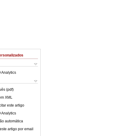
ersonalizados
 Analytics
uês (pdf)
 em XML
tar este artigo
 Analytics
ão automática
este artigo por email