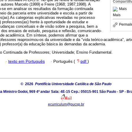
Compartilh
s autores Marcelo (1999) e Freire (1968; 1987;1998). A
u-se em analisar os resultados da formação continuada
Mais
io da parceria entre universidade e escola a partir de
Mais
s(as).As categorias explicativas reveladas no processo
professores(as) frente à oportunidade de estudar e
Permali
udanças conceituais e de visão sobre a pesquisa, bem a
) dos ensaios de estudo, pesquisa e reflexão, comunicando-
ade acadêmica. Em síntese, podemos afirmar que a
rofessores reaproximou-os da universidade e da "vida teórico-acadêmica", arti
(a) professor(a) da educação básica às demandas da academia.
 Continuada de Professores; Universidade; Ensino Fundamental.
·
texto em Português
·
Português (
pdf
)
© 2026
Pontifícia Universidade Católica de São Paulo
a Ministro Godoi, 969 4º andar Sala: 4E-15 Cep.: 05015-901 São Paulo - SP - Bra
ecurriculum@pucsp.br