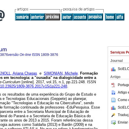
lum
Serviços P
-3876
versão On-line
ISSN
1809-3876
Journal
SciELO
KNOLL, Ariana Chagas
e
SIMONIAN, Michele
.
Formação
Artigo
s em tecnologia: a "ousadia" na dialogicidade entre a
e-Curriculum
[online]. 2017, vol.15, n.1, pp.221-248. ISSN
Portug
rg/10.23925/1809-3876.2017v15i1p221-248
.
Artigo
s os resultados de uma experiência do Grupo de Estudo e
a e Tecnologias Educacionais (Geppete) ao planejar,
Como ci
ormação "Tecnologias e Educação na Cibercultura", sendo
o de formação continuada de professores -EduPesquisa. Esse
SciELO
parceria entre a Secretaria Municipal de Educação de
Traduç
ederal do Paraná e a Secretaria de Educação Básica do
rante os anos de 2013 a 2015. Foram referências dessa
Enviar 
ogia autores como Saldaña (2013) e Bardin (2009) e na
dos o software ATLAS.ti. No que se refere à fundamentação