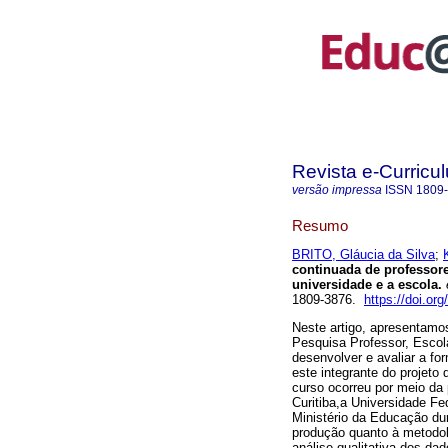
Revista e-Curricu
versão impressa
ISSN
1809
Resumo
BRITO, Gláucia da Silva
;
continuada de professore
universidade e a escola.
1809-3876.
https://doi.o
Neste artigo, apresentamo
Pesquisa Professor, Escol
desenvolver e avaliar a f
este integrante do projet
curso ocorreu por meio da 
Curitiba,a Universidade F
Ministério da Educação du
produção quanto à metodol
análise qualitativa dos da