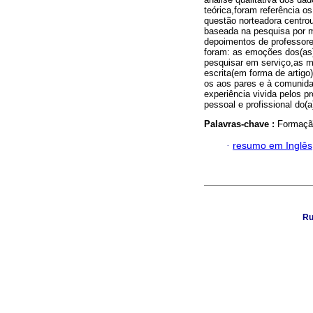
teórica,foram referência o
questão norteadora centro
baseada na pesquisa por me
depoimentos de professore
foram: as emoções dos(as) 
pesquisar em serviço,as m
escrita(em forma de artigo
os aos pares e à comunid
experiência vivida pelos p
pessoal e profissional do
Palavras-chave :
Formação
·
resumo em Inglês
Ru