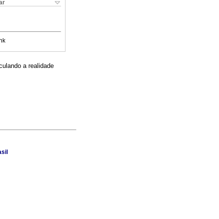
ar
nk
culando a realidade
sil