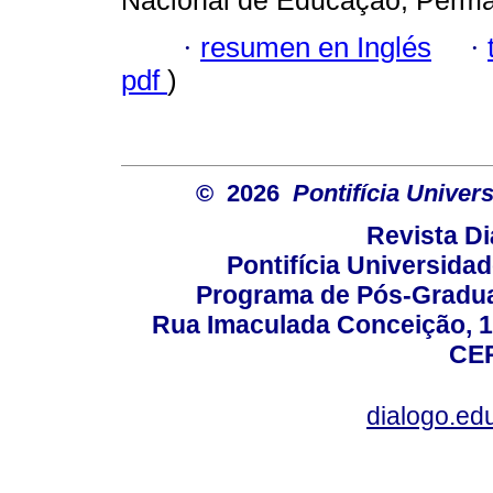
Nacional de Educação; Perma
·
resumen en Inglés
·
pdf
)
© 2026
Pontifícia Unive
Revista D
Pontifícia Universida
Programa de Pós-Gradua
Rua Imaculada Conceição, 11
CEP
dialogo.ed