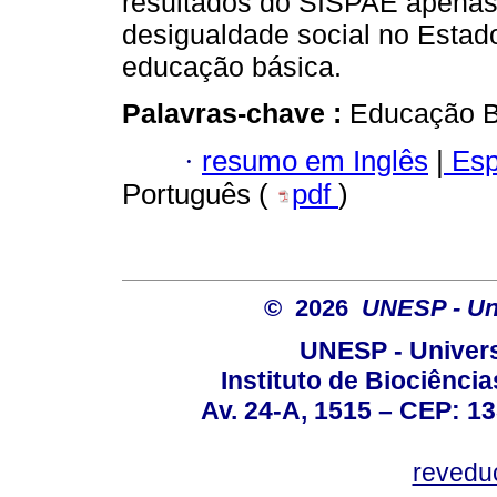
resultados do SISPAE apenas 
desigualdade social no Estado
educação básica.
Palavras-chave :
Educação Bá
·
resumo em Inglês
|
Esp
Português (
pdf
)
© 2026
UNESP - Uni
UNESP - Univers
Instituto de Biociênc
Av. 24-A, 1515 – CEP: 13
revedu