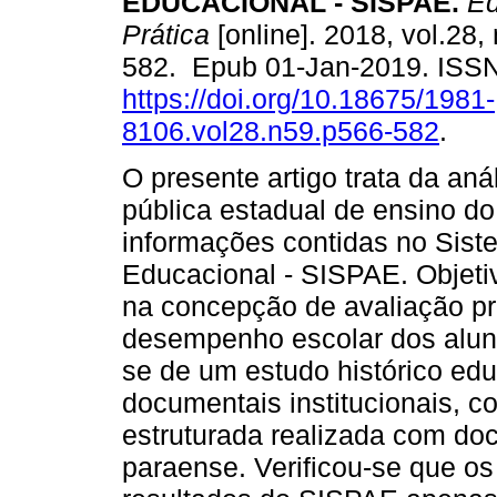
EDUCACIONAL - SISPAE.
Ed
Prática
[online]. 2018, vol.28,
582. Epub 01-Jan-2019. ISS
https://doi.org/10.18675/1981-
8106.vol28.n59.p566-582
.
O presente artigo trata da an
pública estadual de ensino do
informações contidas no Sis
Educacional - SISPAE. Objetiv
na concepção de avaliação pr
desempenho escolar dos aluno
se de um estudo histórico educ
documentais institucionais, c
estruturada realizada com do
paraense. Verificou-se que os 