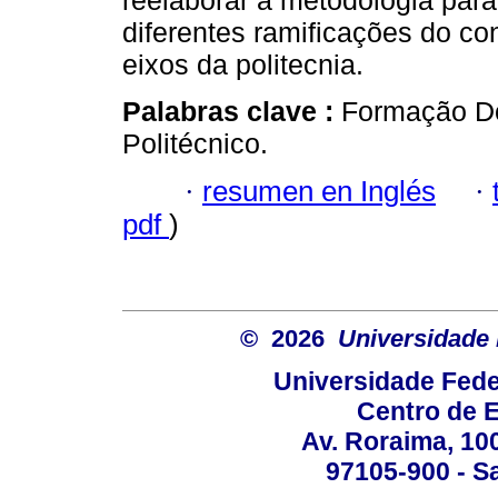
reelaborar a metodologia par
diferentes ramificações do c
eixos da politecnia.
Palabras clave :
Formação Doc
Politécnico.
·
resumen en Inglés
·
pdf
)
© 2026
Universidade 
Universidade Fede
Centro de 
Av. Roraima, 100
97105-900 - Sa