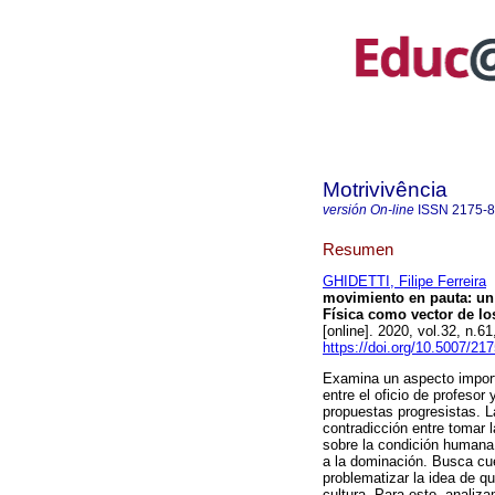
Motrivivência
versión On-line
ISSN
2175-
Resumen
GHIDETTI, Filipe Ferreira
movimiento en pauta: un 
Física como vector de lo
[online]. 2020, vol.32, n
https://doi.org/10.5007/2
Examina un aspecto importa
entre el oficio de profesor
propuestas progresistas. L
contradicción entre tomar 
sobre la condición humana 
a la dominación. Busca cue
problematizar la idea de q
cultura. Para esto, analiz