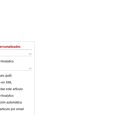
Personalizados
 Analytics
ués (pdf)
lo en XML
tar este artículo
 Analytics
ción automática
articulo por email