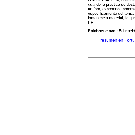
cuando la práctica se desta
un foro, exponendo proceso
específicamente del tema.
inmanencia material, lo qu
EF.
Palabras clave :
Educación
·
resumen en Port