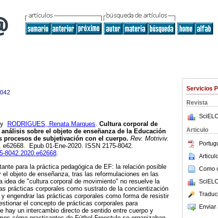
Servicios 
8042
Revista
SciELO
y
RODRIGUES, Renata Marques
.
Cultura corporal de
Articulo
análisis sobre el objeto de enseñanza de la Educación
s procesos de subjetivación con el cuerpo.
Rev. Motriviv.
Portug
.61, e62668. Epub 01-Ene-2020. ISSN 2175-8042.
175-8042.2020.e62668
.
Articu
nte para la práctica pedagógica de EF: la relación posible
Como ci
 y el objeto de enseñanza, tras las reformulaciones en las
a idea de "cultura corporal de movimiento" no resuelve la
SciELO
las prácticas corporales como sustrato de la concientización
Traduc
y engendrar las prácticas corporales como forma de resistir
stionar el concepto de prácticas corporales para
Enviar 
ue hay un intercambio directo de sentido entre cuerpo y
amos cómo practicantes de Fútbol Freestyle se organizaban