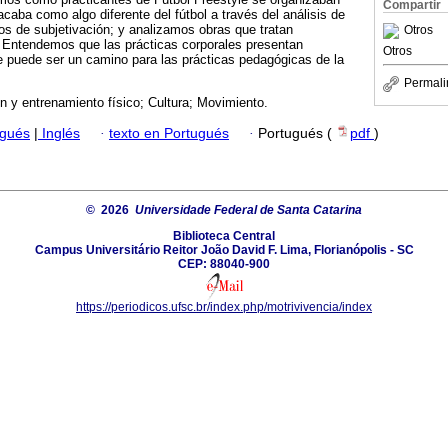
Compartir
caba como algo diferente del fútbol a través del análisis de
s de subjetivación; y analizamos obras que tratan
Otros
 Entendemos que las prácticas corporales presentan
Otros
e puede ser un camino para las prácticas pedagógicas de la
Permali
 y entrenamiento físico; Cultura; Movimiento.
ugués
|
Inglés
·
texto en Portugués
·
Portugués (
pdf
)
© 2026
Universidade Federal de Santa Catarina
Biblioteca Central
Campus Universitário Reitor João David F. Lima, Florianópolis - SC
CEP: 88040-900
https://periodicos.ufsc.br/index.php/motrivivencia/index