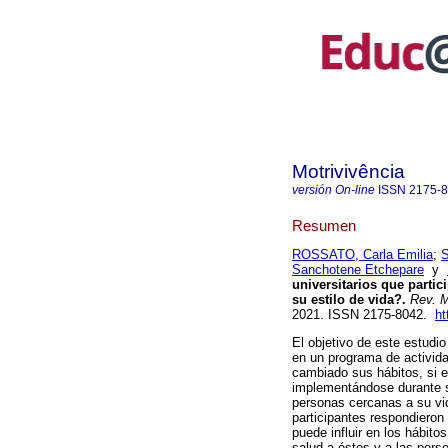
Motrivivência
versión On-line
ISSN
2175-
Resumen
ROSSATO, Carla Emilia
;
S
Sanchotene Etchepare
y
universitarios que parti
su estilo de vida?.
Rev. Mo
2021. ISSN 2175-8042.
ht
El objetivo de este estudio 
en un programa de actividad
cambiado sus hábitos, si e
implementándose durante su
personas cercanas a su vida
participantes respondieron
puede influir en los hábito
salud a éstos y a las pers