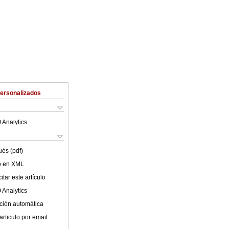
Personalizados
 Analytics
ués (pdf)
lo en XML
tar este artículo
 Analytics
ción automática
articulo por email