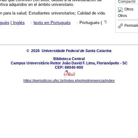
Compartir
rtiva adquiridos en el ámbito universitario.
Otros
 para la salud; Estudiantes universitarios; Calidad de vida.
Otros
ugués
|
Inglés
·
texto en Portugués
·
Portugués (
Permali
© 2026
Universidade Federal de Santa Catarina
Biblioteca Central
Campus Universitário Reitor João David F. Lima, Florianópolis - SC
CEP: 88040-900
https://periodicos.ufsc.br/index.php/motrivivencia/index