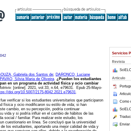
Servicios 
8042
Revista
SciELO
OUZA, Gabriela dos Santos de
;
DARONCO, Luciane
Articulo
PAVAO, Sílvia Maria de Oliveira
.
¿Pueden los estudiantes
cipan en un programa de actividad física y ocio cambiar
Portug
triviv.
[online]. 2021, vol.33, n.64, e79631. Epub 25-Mayo-
tps://doi.org/10.5007/2175-8042.2021.e79631
.
Articu
fue verificar si los estudiantes universitarios que participaron
Como ci
 física y ocio modificaron su estilo de vida; si han
ste cambio, en su percepción, podría continuar
SciELO
 vida y si podría influir en el cambio de hábitos de las
Traduc
 social / familiar. Para realizar este estudio, los
 un cuestionario en línea. Se concluyó que la universidad
Enviar 
s de los estudiantes, aportando una mejor calidad de vida y
onas que conviven con ellos, debido a la reverberación de