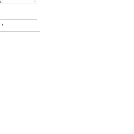
ar
nk