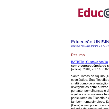
Educação UNISI
versão On-line
ISSN
2177-6
Resumo
BATISTA, Gustavo Araújo
.
como consequência de sua
[online]. 2010, vol.14, n.
Santo Tomás de Aquino (12
escolástico. Sua filosofia
cristã como de orientação 
divergências entre a razão 
portanto, semelhanças e d
objetos como matérias fu
particulares da Filosofia 
também, uma simbiose, já
(Deus) e não podem contra
reflexão de caráter educac