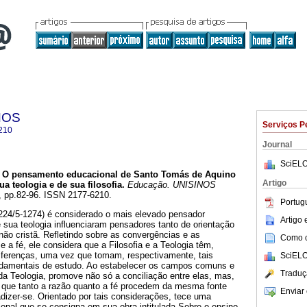
NOS
Serviços P
210
Journal
SciELO
O pensamento educacional de Santo Tomás de Aquino
Artigo
 teologia e de sua filosofia.
Educação. UNISINOS
02, pp.82-96. ISSN 2177-6210.
Portug
24/5-1274) é considerado o mais elevado pensador
Artigo
 e sua teologia influenciaram pensadores tanto de orientação
não cristã. Refletindo sobre as convergências e as
Como ci
e a fé, ele considera que a Filosofia e a Teologia têm,
iferenças, uma vez que tomam, respectivamente, tais
SciELO
ndamentais de estudo. Ao estabelecer os campos comuns e
Traduç
e da Teologia, promove não só a conciliação entre elas, mas,
 que tanto a razão quanto a fé procedem da mesma fonte
Enviar 
dizer-se. Orientado por tais considerações, tece uma
ional que se consigna em sua obra intitulada Sobre o ensino