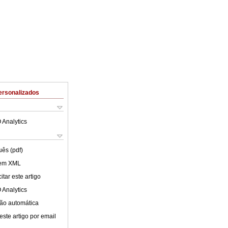
ersonalizados
 Analytics
uês (pdf)
 em XML
tar este artigo
 Analytics
ão automática
este artigo por email