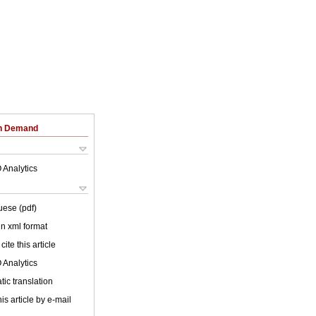
on Demand
 Analytics
uese (pdf)
 in xml format
cite this article
 Analytics
ic translation
is article by e-mail