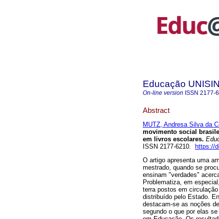
Educação UNISI
On-line version
ISSN
2177-
Abstract
MUTZ, Andresa Silva da C
movimento social brasile
em livros escolares.
Educ
ISSN 2177-6210.
https://
O artigo apresenta uma am
mestrado, quando se procu
ensinam "verdades" acerc
Problematiza, em especial,
terra postos em circulação 
distribuído pelo Estado. E
destacam-se as noções de 
segundo o que por elas se 
em Educação. Os resultad