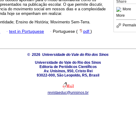
Share
epresentados na publicação escolar. O que permite discutir,
inência do movimento social em nossos dias e a complexidade
More
ainda hoje se empenham em realizar.
More
dentidade; Ensino de História; Movimento Sem-Terra.
Permali
h
·
text in Portuguese
·
Portuguese (
pdf
)
© 2026
Universidade do Vale do Rio dos Sinos
Universidade do Vale do Rio dos Sinos
Editoria de Periódicos Científicos
Av. Unisinos, 950, Cristo Rei
93022-000, São Leopoldo, RS, Brasil
revistaeduc@unisinos.br