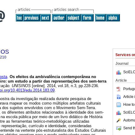
NOS
Services 
6210
Journal
SciELO
osta
.
Os efeitos da ambivalência contemporânea no
Article
iro: um estudo a partir das representações dos sem-terra
ação. UNISINOS
[online]. 2014, vol.18, n.3, pp.228-236.
Portug
doi.org/10.4013/edu.2014.183.09
.
Article
ostra da investigação realizada durante pesquisa de
rava mapear os modos como múltiplos artefatos culturais
How to 
a dos sujeitos envolvidos com o Movimento Sem-Terra.
 os diferentes atributos relacionados à identidade dos sem-
SciELO
na escola pública por meio de um livro didático de História
Automat
ntre as ferramentas teórico-metodológicas utilizadas
representação, currículo e identidade, consideradas
Send th
entende na vertente pós-estruturalista dos Estudos Culturais
os obtidos apontam para o modo ambivalente como os