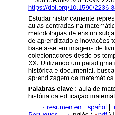
Epub 05-Jul-2020. ISSN 223
https://doi.org/10.1590/2236
Estudar historicamente repre
aulas centradas na matemátic
metodologias de ensino subjac
de aprendizado e inovações t
baseia-se em imagens de livro
colecionadores desde os tem
XX. Utilizando um paradigma i
histórica e documental, busc
aprendizagem de matemática 
Palabras clave :
aula de mate
história da educação matemát
·
resumen en Español
|
I
Portugués
·
Inglés (
pdf
) 