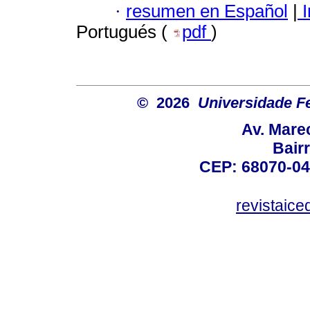
·
resumen en Español
|
I
Portugués (
pdf
)
© 2026
Universidade F
Av. Mare
Bair
CEP: 68070-04
revistaic