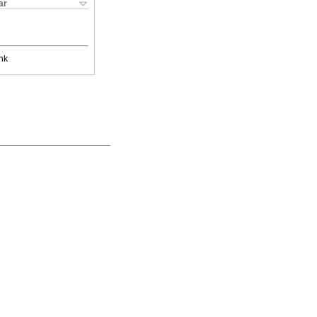
ar
nk