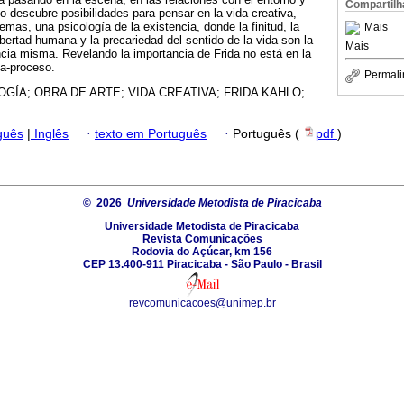
Compartilh
o descubre posibilidades para pensar en la vida creativa,
emas, una psicología de la existencia, donde la finitud, la
Mais
libertad humana y la precariedad del sentido de la vida son la
Mais
ncia misma. Revelando la importancia de Frida no está en la
da-proceso.
Permali
OGÍA; OBRA DE ARTE; VIDA CREATIVA; FRIDA KAHLO;
guês
|
Inglês
·
texto em Português
·
Português (
pdf
)
© 2026
Universidade Metodista de Piracicaba
Universidade Metodista de Piracicaba
Revista Comunicações
Rodovia do Açúcar, km 156
CEP 13.400-911 Piracicaba - São Paulo - Brasil
revcomunicacoes@unimep.br