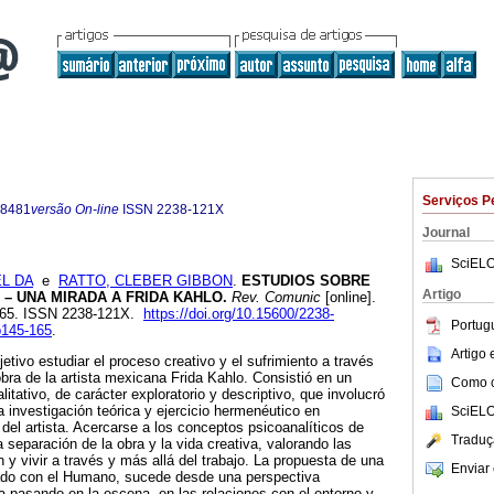
Serviços P
-8481
versão On-line
ISSN
2238-121X
Journal
SciELO
L DA
e
RATTO, CLEBER GIBBON
.
ESTUDIOS SOBRE
Artigo
– UNA MIRADA A FRIDA KAHLO.
Rev. Comunic
[online].
-165. ISSN 2238-121X.
https://doi.org/10.15600/2238-
Portug
145-165
.
Artigo
etivo estudiar el proceso creativo y el sufrimiento a través
obra de la artista mexicana Frida Kahlo. Consistió en un
Como ci
tativo, de carácter exploratorio y descriptivo, que involucró
 la investigación teórica y ejercicio hermenéutico en
SciELO
 del artista. Acercarse a los conceptos psicoanalíticos de
Traduç
a separación de la obra y la vida creativa, valorando las
n y vivir a través y más allá del trabajo. La propuesta de una
Enviar 
ado con el Humano, sucede desde una perspectiva
ida pasando en la escena, en las relaciones con el entorno y