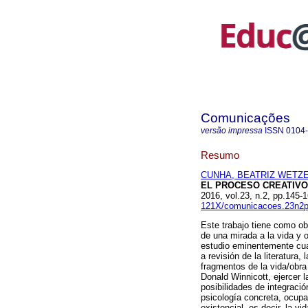
Comunicações
versão impressa
ISSN
0104
Resumo
CUNHA, BEATRIZ WETZE
EL PROCESO CREATIVO 
2016, vol.23, n.2, pp.145
121X/comunicacoes.23n2p
Este trabajo tiene como obj
de una mirada a la vida y 
estudio eminentemente cuali
a revisión de la literatura,
fragmentos de la vida/obra
Donald Winnicott, ejercer l
posibilidades de integració
psicología concreta, ocup
existencial, es decir, la v