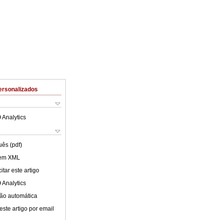
ersonalizados
 Analytics
uês (pdf)
 em XML
tar este artigo
 Analytics
ão automática
este artigo por email