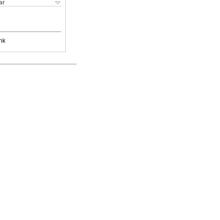
ar
nk