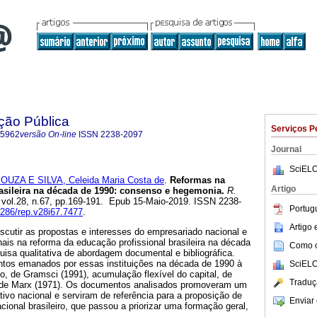
ção Pública
Serviços P
-5962
versão On-line
ISSN
2238-2097
Journal
SciELO
OUZA E SILVA, Celeida Maria Costa de
.
Reformas na
Artigo
asileira na década de 1990: consenso e hegemonia.
R.
, vol.28, n.67, pp.169-191. Epub 15-Maio-2019. ISSN 2238-
Portug
29286/rep.v28i67.7477
.
Artigo
iscutir as propostas e interesses do empresariado nacional e
ais na reforma da educação profissional brasileira na década
Como ci
isa qualitativa de abordagem documental e bibliográfica.
tos emanados por essas instituições na década de 1990 à
SciELO
o, de Gramsci (1991), acumulação flexível do capital, de
Traduç
, de Marx (1971). Os documentos analisados promoveram um
vo nacional e serviram de referência para a proposição de
Enviar 
ional brasileiro, que passou a priorizar uma formação geral,