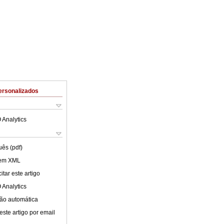
ersonalizados
 Analytics
uês (pdf)
 em XML
tar este artigo
 Analytics
ão automática
este artigo por email