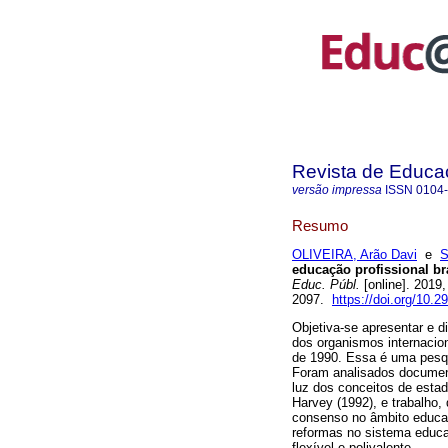
Revista de Educa
versão impressa
ISSN
0104
Resumo
OLIVEIRA, Arão Davi
e
S
educação profissional br
Educ. Públ.
[online]. 2019
2097.
https://doi.org/10.
Objetiva-se apresentar e d
dos organismos internacion
de 1990. Essa é uma pesqu
Foram analisados documen
luz dos conceitos de estad
Harvey (1992), e trabalho
consenso no âmbito educati
reformas no sistema educac
flexível e polivalente.