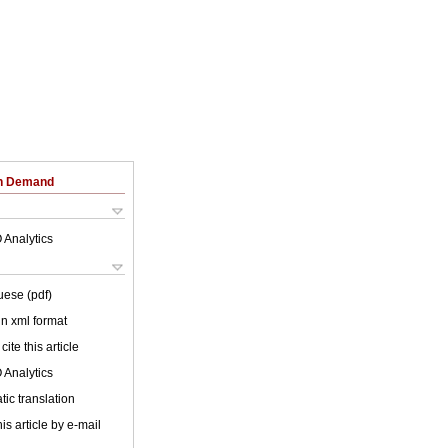
on Demand
 Analytics
uese (pdf)
 in xml format
cite this article
 Analytics
ic translation
is article by e-mail