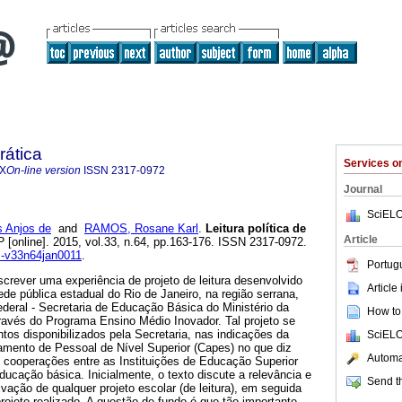
rática
Services 
7X
On-line version
ISSN
2317-0972
Journal
SciELO
s Anjos de
and
RAMOS, Rosane Karl
.
Leitura política de
Article
P
[online]. 2015, vol.33, n.64, pp.163-176. ISSN 2317-0972.
TP-v33n64jan0011
.
Portug
crever uma experiência de projeto de leitura desenvolvido
Article
de pública estadual do Rio de Janeiro, na região serrana,
deral - Secretaria de Educação Básica do Ministério da
How to 
vés do Programa Ensino Médio Inovador. Tal projeto se
os disponibilizados pela Secretaria, nas indicações da
SciELO
mento de Pessoal de Nível Superior (Capes) no que diz
Automat
e cooperações entre as Instituições de Educação Superior
educação básica. Inicialmente, o texto discute a relevância e
Send th
ivação de qualquer projeto escolar (de leitura), em seguida
ojeto realizado. A questão de fundo é que tão importante