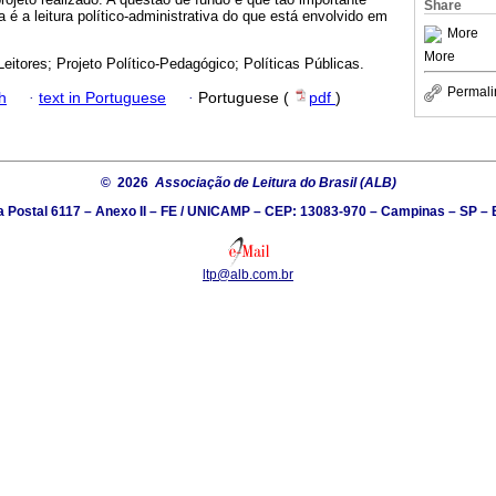
Share
a é a leitura político-administrativa do que está envolvido em
More
More
itores; Projeto Político-Pedagógico; Políticas Públicas.
Permali
h
·
text in Portuguese
·
Portuguese (
pdf
)
© 2026
Associação de Leitura do Brasil (ALB)
a Postal 6117 – Anexo II – FE / UNICAMP – CEP: 13083-970 – Campinas – SP – B
ltp@alb.com.br