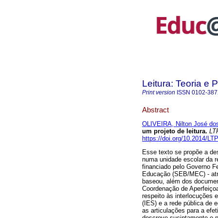
Leitura: Teoria e P
Print version
ISSN
0102-38
Abstract
OLIVEIRA, Nilton José do
um projeto de leitura.
LT
https://doi.org/10.2014/L
Esse texto se propõe a des
numa unidade escolar da re
financiado pelo Governo Fe
Educação (SEB/MEC) - atra
baseou, além dos document
Coordenação de Aperfeiçoa
respeito às interlocuções 
(IES) e a rede pública de 
as articulações para a efet
descreve sucintamente o pr