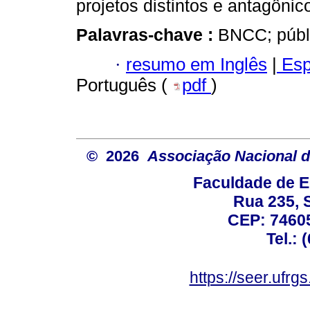
projetos distintos e antagônic
Palavras-chave :
BNCC; públi
·
resumo em Inglês
|
Esp
Português (
pdf
)
© 2026
Associação Nacional d
Faculdade de E
Rua 235, S
CEP: 74605
Tel.: 
https://seer.ufrg