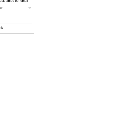
este artigo por email
ar
nk