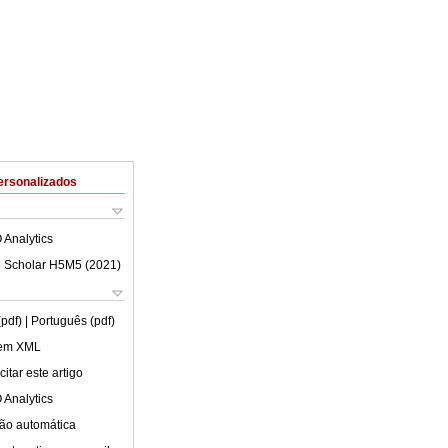
ersonalizados
 Analytics
 Scholar H5M5 (
2021
)
(pdf)
| Português (pdf)
 em XML
itar este artigo
 Analytics
ão automática