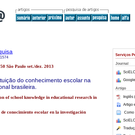
quisa
Serviços P
-1574
Journal
150 São Paulo set./dez. 2013
SciELO
tituição do conhecimento escolar na
Google
al brasileira.
Artigo
Inglês 
tion of school knowledge in educational research in
Artigo
n de conocimiento escolar en la investigación
Como c
SciELO
Traduç