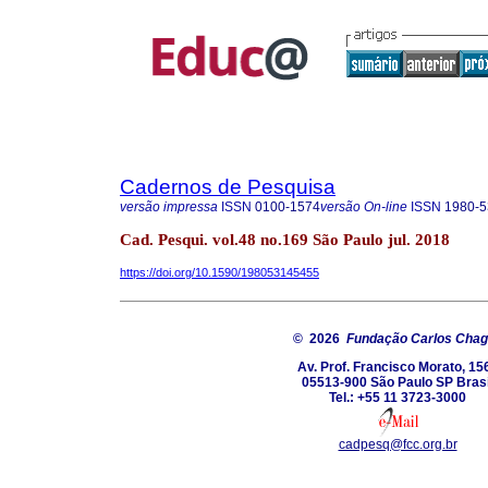
Cadernos de Pesquisa
versão impressa
ISSN
0100-1574
versão On-line
ISSN
1980-5
Cad. Pesqui. vol.48 no.169 São Paulo jul. 2018
https://doi.org/10.1590/198053145455
© 2026
Fundação Carlos Cha
Av. Prof. Francisco Morato, 15
05513-900 São Paulo SP Brasi
Tel.: +55 11 3723-3000
cadpesq@fcc.org.br