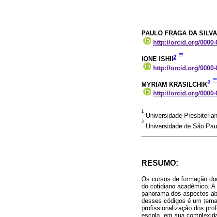
PAULO FRAGA DA SILVA
http://orcid.org/0000
**
2
IONE ISHII
http://orcid.org/0000
**
2
MYRIAM KRASILCHIK
http://orcid.org/0000
1
Universidade Presbiteria
2
Universidade de São Paul
RESUMO:
Os cursos de formação doce
do cotidiano acadêmico. A 
panorama dos aspectos abo
desses códigos é um tema 
profissionalização dos pr
escola, em sua complexida