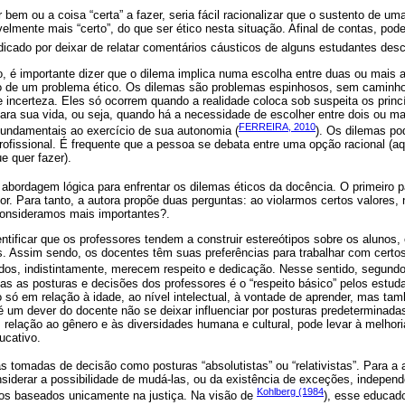
em ou a coisa “certa” a fazer, seria fácil racionalizar que o sustento de uma
ivelmente mais “certo”, do que ser ético nesta situação. Afinal de contas, po
dicado por deixar de relatar comentários cáusticos de alguns estudantes des
 é importante dizer que o dilema implica numa escolha entre duas ou mais a
ão de um problema ético. Os dilemas são problemas espinhosos, sem caminho
 incerteza. Eles só ocorrem quando a realidade coloca sob suspeita os princí
ra sua vida, ou seja, quando há a necessidade de escolher entre dois ou mai
FERREIRA, 2010
fundamentais ao exercício de sua autonomia (
). Os dilemas po
profissional. É frequente que a pessoa se debata entre uma opção racional (a
e quer fazer).
abordagem lógica para enfrentar os dilemas éticos da docência. O primeiro p
or. Para tanto, a autora propõe duas perguntas: ao violarmos certos valores, 
consideramos mais importantes?.
entificar que os professores tendem a construir estereótipos sobre os alunos
. Assim sendo, os docentes têm suas preferências para trabalhar com certos
dos, indistintamente, merecem respeito e dedicação. Nesse sentido, segund
das as posturas e decisões dos professores é o “respeito básico” pelos estu
ão só em relação à idade, ao nível intelectual, à vontade de aprender, mas t
é um dever do docente não se deixar influenciar por posturas predeterminadas
 relação ao gênero e às diversidades humana e cultural, pode levar à melhor
ucativo.
as tomadas de decisão como posturas “absolutistas” ou “relativistas”. Para a
nsiderar a possibilidade de mudá-las, ou da existência de exceções, indepen
Kohlberg (1984
os baseados unicamente na justiça. Na visão de
), esse educado