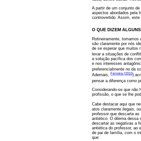
A partir de um conjunto d
aspectos abordados pela li
controvertido. Assim, este
O QUE DIZEM ALGUN
Rotineiramente, tomamos d
são claramente por nós ide
de se esperar que muitos 
levar a situações de confl
a solução pacífica dos con
e nos interesses antagônic
preferencialmente no da sol
Ferreira (2010
Ademais,
) ac
pensar a diferença como po
Considerando-se que não h
profissão, o que se lhe p
Cabe destacar aqui que ne
atos claramente ilegais, o
professor que descarta as
antiético. O dilema dessa 
descartar as negativas a f
antiética do professor, ao
de pai de família, com o i
que: