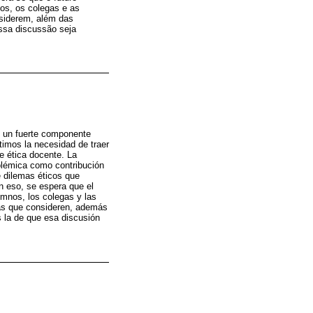
os, os colegas e as
nsiderem, além das
ssa discussão seja
n un fuerte componente
ntimos la necesidad de traer
e ética docente. La
polémica como contribución
e dilemas éticos que
n eso, se espera que el
umnos, los colegas y las
stas que consideren, además
 la de que esa discusión