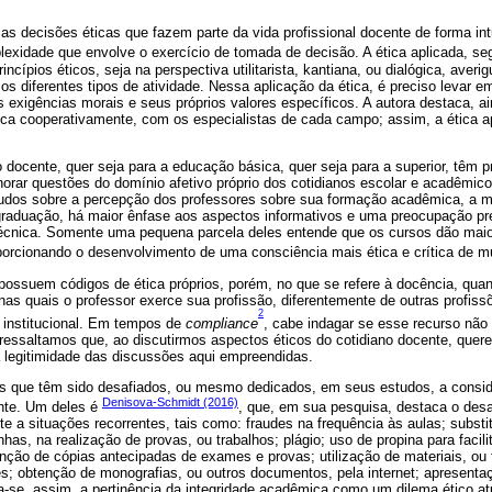
 as decisões éticas que fazem parte da vida profissional docente de forma int
lexidade que envolve o exercício de tomada de decisão. A ética aplicada, s
rincípios éticos, seja na perspectiva utilitarista, kantiana, ou dialógica, av
r os diferentes tipos de atividade. Nessa aplicação da ética, é preciso levar 
s exigências morais e seus próprios valores específicos. A autora destaca, ain
ica cooperativamente, com os especialistas de cada campo; assim, a ética 
ocente, quer seja para a educação básica, quer seja para a superior, têm p
norar questões do domínio afetivo próprio dos cotidianos escolar e acadêmico
udos sobre a percepção dos professores sobre sua formação acadêmica, a m
graduação, há maior ênfase aos aspectos informativos e uma preocupação p
 técnica. Somente uma pequena parcela deles entende que os cursos dão mai
oporcionando o desenvolvimento de uma consciência mais ética e crítica de m
 possuem códigos de ética próprios, porém, no que se refere à docência, qua
 nas quais o professor exerce sua profissão, diferentemente de outras profis
2
o institucional. Em tempos de
compliance
, cabe indagar se esse recurso não
ressaltamos que, ao discutirmos aspectos éticos do cotidiano docente, querem
e a legitimidade das discussões aqui empreendidas.
s que têm sido desafiados, ou mesmo dedicados, em seus estudos, a consid
Denisova-Schmidt (2016)
ente. Um deles é
, que, em sua pesquisa, destaca o des
te a situações recorrentes, tais como: fraudes na frequência às aulas; substi
has, na realização de provas, ou trabalhos; plágio; uso de propina para faci
nção de cópias antecipadas de exames e provas; utilização de materiais, ou
s; obtenção de monografias, ou outros documentos, pela internet; apresent
la-se, assim, a pertinência da integridade acadêmica como um dilema ético at