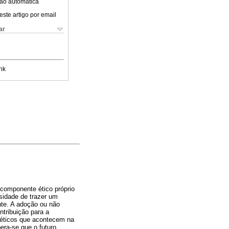
ão automática
este artigo por email
ar
nk
 componente ético próprio
sidade de trazer um
nte. A adoção ou não
tribuição para a
s éticos que acontecem na
ra-se que o futuro