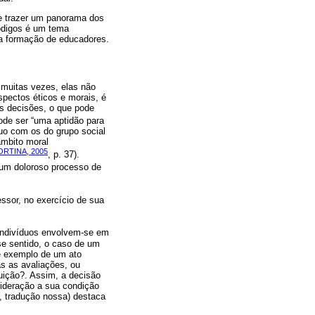
de trazer um panorama dos
códigos é um tema
a a formação de educadores.
 muitas vezes, elas não
spectos éticos e morais, é
s decisões, o que pode
pode ser “uma aptidão para
duo com os do grupo social
âmbito moral
ORTINA, 2005
, p. 37).
“um doloroso processo de
ssor, no exercício de sua
 indivíduos envolvem-se em
sse sentido, o caso de um
 é exemplo de um ato
as as avaliações, ou
tuição?. Assim, a decisão
nsideração a sua condição
9, tradução nossa) destaca