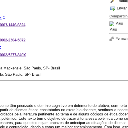
Traduç
Enviar 
Compartilh
*
1
Mais
-0003-1446-6824
Mais
Permali
-0002-2304-5872
*
-0002-5277-840X
na Mackenzie, São Paulo, SP- Brasil
o, São Paulo, SP- Brasil
nte têm priorizado o domínio cognitivo em detrimento do afetivo, com forte
partir de dilemas éticos constatados no exercício docente, sentimos a neces
rdados pela literatura pertinente ao tema e de alguns códigos de ética doce
polêmico. Este texto tem o objetivo de trazer à tona essa polêmica como con
ofessores, para que eles sejam capazes de antecipar as situações de dilema
de e contradição, dando a estas um melhor encaminhamento. Com isso, espe