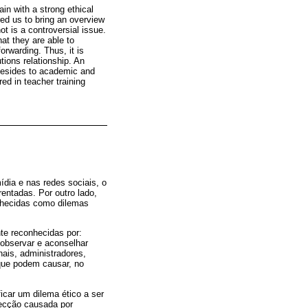
in with a strong ethical
red us to bring an overview
t is a controversial issue.
hat they are able to
orwarding. Thus, it is
tions relationship. An
 besides to academic and
ed in teacher training
ídia e nas redes sociais, o
entadas. Por outro lado,
onhecidas como dilemas
nte reconhecidas por:
 observar e aconselhar
ais, administradores,
que podem causar, no
car um dilema ético a ser
fecção causada por