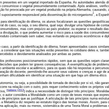
iam presentes em um vegetal importado da Espanha. As autoridades alemãs di
o consumisse o vegetal presumidamente contaminado. Após análises, verifico
cção foi provocada por um vegetal produzido na própria Alemanha, causando, 
1
al supostamente responsável pela disseminação do microrganismo
, a Espanh
ara identificação do dilema, os alunos focalizaram as questões geopolíticas
cral do caso, ou seja, o seu dilema, qual seja: divulgar uma hipótese de con
onsumidores, mas com prejuízo ao país produtor; ou esperar o resultado das
r a divulgação, o que poderia aumentar o risco para a saúde dos consumidore
roduto contaminado sem saber, mas evitando os prejuízos econômicos e di
caso, a partir da identificação do dilema, foram apresentados casos similare
 a considerar que tais situações estão presentes no cotidiano deles e, tamb
ercebidos e devidamente analisados por ambas as partes.
 dos professores posicionamentos rápidos, sem que as questões sejam claram
 decisões que podem ter graves consequências. A exemplificação de proble
o ambiente escolar e acadêmico, para os quais não há respostas e percursos 
paração do docente, permitindo-lhe assumir seus valores e crenças e agir d
enham dificuldade em identificar uma situação em que haja um dilema ético.
autonomia, ou seja, a possibilidade de tomada de decisão por si só, não gar
 ocorre na relação com o outro, pois requer conhecimento sobre os próprios val
Haldane (2013
tiva,
) indica a necessidade de distinguir três princípios: Moralida
 o autor considera a Moralidade como um corpo de teses morais que expres
 princípios que as justifique. A articulação de tais princípios numa estrutu
á a Metaética diz respeito ao estatuto lógico das teorias morais. Assim, para o
e na aplicação, mais ou menos, sistemática de uma Teoria Moral a problemas 