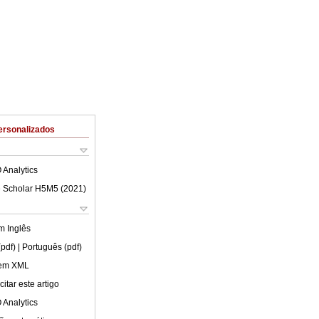
ersonalizados
 Analytics
 Scholar H5M5 (
2021
)
em
Inglês
(pdf)
| Português (pdf)
 em XML
itar este artigo
 Analytics