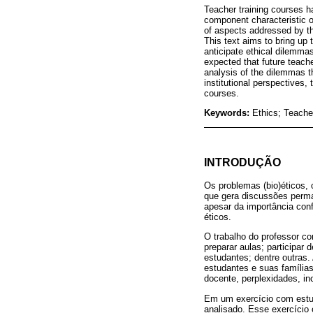
Teacher training courses ha
component characteristic o
of aspects addressed by th
This text aims to bring up 
anticipate ethical dilemmas
expected that future teache
analysis of the dilemmas t
institutional perspectives,
courses.
Keywords:
Ethics; Teache
INTRODUÇÃO
Os problemas (bio)éticos, 
que gera discussões perma
apesar da importância con
éticos.
O trabalho do professor co
preparar aulas; participar
estudantes; dentre outras.
estudantes e suas família
docente, perplexidades, in
Em um exercício com estud
analisado. Esse exercício