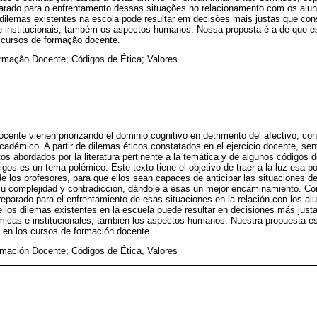
parado para o enfrentamento dessas situações no relacionamento com os alun
s dilemas existentes na escola pode resultar em decisões mais justas que co
 institucionais, também os aspectos humanos. Nossa proposta é a de que e
cursos de formação docente.
ormação Docente; Códigos de Ética; Valores
cente vienen priorizando el dominio cognitivo en detrimento del afectivo, co
académico. A partir de dilemas éticos constatados en el ejercicio docente, se
s abordados por la literatura pertinente a la temática y de algunos códigos d
gos es un tema polémico. Este texto tiene el objetivo de traer a la luz esa 
 de los profesores, para que ellos sean capaces de anticipar las situaciones d
su complejidad y contradicción, dándole a ésas un mejor encaminamiento. Co
reparado para el enfrentamiento de esas situaciones en la relación con los al
 de los dilemas existentes en la escuela puede resultar en decisiones más ju
micas e institucionales, también los aspectos humanos. Nuestra propuesta es
en los cursos de formación docente.
rmación Docente; Códigos de Ética, Valores