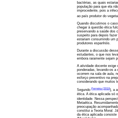
bactérias, as quais estar
população para que ela nã
improcedente, pois a infe
ao país produtor do veget
Quando discutimos o caso p
chegar à questão ética ful
preservando a saúde dos c
suspeito para depois faze
estariam consumindo um p
produtores espanhóis.
Durante a discussão desse 
estudantes, o que nos leva
embora raramente sejam p
A atividade docente exige
ponderadas, levando-os a
ocorrem na sala de aula, n
esforço preventivo na pre
considerando que muitos t
Ferreira (2010
Segundo
), a 
ética. A ética aplicada só
identidade. Nessa perspec
Metaética. Resumidamente,
preocupação acompanhada de
constitui a Teoria Moral. J
da ética aplicada consist