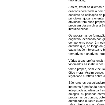
(Moralidade).
Assim, tratar os dilemas e
desconsiderar toda a comp
consiste na aplicação de p
princípios ajudar a orienta
atividade tem suas própria
precisam desenvolver a ét
interdisciplinar.
Os programas de formação d
cognitivo, acabando por ig
componente ético. Em est
entende que, ao longo da 
capacitação intelectual e
formativos e criativos, pr
Várias áreas profissionais
vinculados às instituições
forma própria, sem víncul
ético-moral. Assim sendo, 
legalidade e refletir sobr
São raros os pesquisadore
inerentes à profissão doc
integridade acadêmica fren
colegas, ou pessoas estran
programas de cursos; obte
autorizados durante exame
falsa, dentre outras. Reve