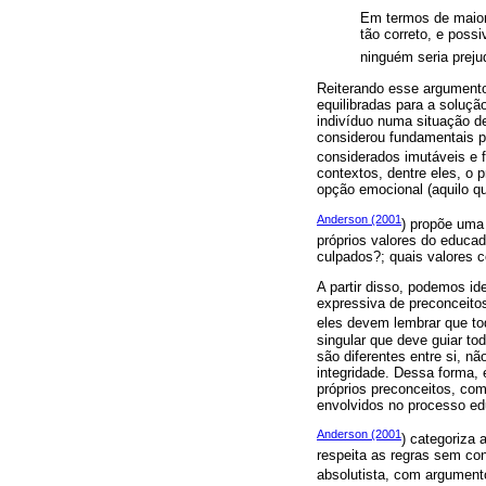
Em termos de maior b
tão correto, e poss
ninguém seria preju
Reiterando esse argumento,
equilibradas para a soluç
indivíduo numa situação de
considerou fundamentais pa
considerados imutáveis e 
contextos, dentre eles, o 
opção emocional (aquilo qu
Anderson (2001
) propõe uma 
próprios valores do educad
culpados?; quais valores 
A partir disso, podemos id
expressiva de preconceitos
eles devem lembrar que to
singular que deve guiar to
são diferentes entre si, n
integridade. Dessa forma, 
próprios preconceitos, com
envolvidos no processo ed
Anderson (2001
) categoriza 
respeita as regras sem co
absolutista, com argument