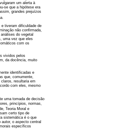
vulgaram um alerta à
u-se que a hipótese era
assim, grandes prejuízos
a.
 e tiveram dificuldade de
taminação não confirmada,
 análises do vegetal
s, uma vez que eles
plomáticos com os
s vividos pelos
ém, da docência, muito
ente identificadas e
mas que, comumente,
claros, resultaria em
e acordo com eles, mesmo
ante uma tomada de decisão
ores, princípios, normas,
de, Teoria Moral e
sam certo tipo de
ra sistemática é o que
 autor, o aspecto central
morais específicos