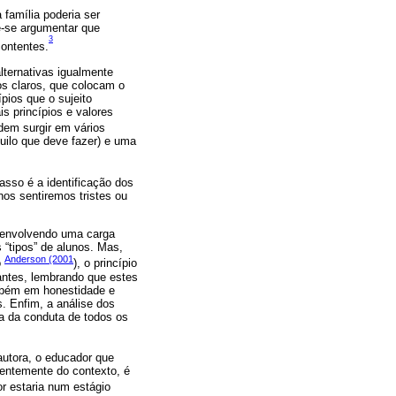
 família poderia ser
de-se argumentar que
3
contentes.
lternativas igualmente
s claros, que colocam o
pios que o sujeito
s princípios e valores
dem surgir em vários
quilo que deve fazer) e uma
asso é a identificação dos
nos sentiremos tristes ou
, envolvendo uma carga
 “tipos” de alunos. Mas,
Anderson (2001
o
), o princípio
dantes, lembrando que estes
ambém em honestidade e
. Enfim, a análise dos
ia da conduta de todos os
 autora, o educador que
dentemente do contexto, é
r estaria num estágio