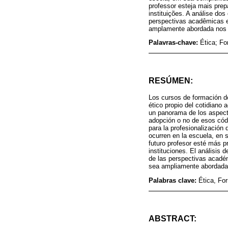
professor esteja mais pre
instituições. A análise do
perspectivas acadêmicas e
amplamente abordada nos 
Palavras-chave:
Ética; F
RESÚMEN:
Los cursos de formación do
ético propio del cotidiano 
un panorama de los aspecto
adopción o no de esos códi
para la profesionalización
ocurren en la escuela, en 
futuro profesor esté más p
instituciones. El análisis
de las perspectivas acadé
sea ampliamente abordada 
Palabras clave:
Ética, Fo
ABSTRACT: