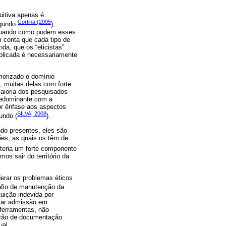
uitiva apenas é
Cortina (2005
egundo
),
eriguando como podem esses
em conta que cada tipo de
da, que os “eticistas”
aplicada é necessariamente
riorizado o domínio
, muitas delas com forte
aioria dos pesquisados
redominante com a
or ênfase aos aspectos
SILVA, 2008
undo (
).
ndo presentes, eles são
sões, as quais os têm de
 teria um forte componente
os sair do território da
erar os problemas éticos
afio de manutenção da
tuição indevida por
litar admissão em
 ferramentas, não
ação de documentação
ual.