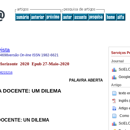
ista
Serviços P
-4698
versão On-line
ISSN
1982-6621
Journal
o Horizonte 2020 Epub 27-Maio-2020
SciELO
698215216
Google
PALAVRA ABERTA
Artigo
A DOCENTE: UM DILEMA
texto 
Inglês 
Artigo
Como c
DOCENTE: UN DILEMA
SciELO