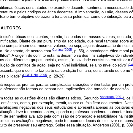
e dilemas éticos constatados no exercício docente, sentimos a necessidade 
teratura e pelos códigos de ética docentes. A implantação, ou não, desses 
 texto tem o objetivo de trazer à tona essa polêmica, como contribuição par
S AUTORES
ecisões éticas conscientes, ou não, baseadas em nossos valores, contudo,
ntificadas. Diante de um pluralismo da sociedade, que recai também sobre a
não compartilhem dos mesmos valores, ou seja, alguns discordarão de nossa
Cortina (2005
ito. No entanto, de acordo com
, p. 36), a abordagem ético-moral 
flitos”. A origem do conflito está na desarmonia dos fins subjetivos do indiví
os dos diferentes grupos sociais, assim, “a novidade consistiria em situar o 
C
ução de conflitos de ação, seja no nível individual, seja no nível coletivo” (
rescenta que o conflito faz parte da condição humana, constituindo-se como 
CORTINA, 2005
ssibilidade” (
, p. 28-29).
á respostas prontas para as complicadas situações enfrentadas por um profe
ode oferecer são formas de pensar nas implicações das tomadas de decisão.
Anderson (2001
m todas as questões éticas são dilemas éticos. Segundo
), os
u antiéticos, como, por exemplo, mentir, roubar ou falsificar documentos. Ne
 avaliações negativas dos seus estudantes e apresenta apenas as positivas
situação deve ter ocorrido antes, quando o professor ponderou: submeter tod
im de ser melhor avaliado pela comissão de promoção e estabilidade na insti
 excluir as avaliações negativas, pode ter ocorrido depois de ele levar em co
ntuito de preservar seu emprego. Sobre essa situação, Anderson (2001, p. 30