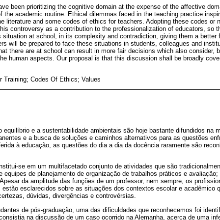
ve been prioritizing the cognitive domain at the expense of the affective doma
f the academic routine. Ethical dilemmas faced in the teaching practice inspi
e literature and some codes of ethics for teachers. Adopting these codes or no
this controversy as a contribution to the professionalization of educators, so t
 situation at school, in its complexity and contradiction, giving them a better f
rs will be prepared to face these situations in students, colleagues and institu
hat there are at school can result in more fair decisions which also consider,
 the human aspects. Our proposal is that this discussion shall be broadly cover
r Training; Codes Of Ethics; Values
o equilíbrio e a sustentabilidade ambientais são hoje bastante difundidos na m
nentes e a busca de soluções e caminhos alternativos para as questões enfr
ferida à educação, as questões do dia a dia da docência raramente são rec
nstitui-se em um multifacetado conjunto de atividades que são tradicionalme
 de equipes de planejamento de organização de trabalhos práticos e avaliação;
 Apesar da amplitude das funções de um professor, nem sempre, os profission
s estão esclarecidos sobre as situações dos contextos escolar e acadêmico 
certezas, dúvidas, divergências e controvérsias.
antes de pós-graduação, uma das dificuldades que reconhecemos foi identifi
 consistia na discussão de um caso ocorrido na Alemanha, acerca de uma in