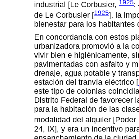
1925
industrial [Le Corbusier,
:
1925
de Le Corbusier [
], la im
bienestar para los habitantes 
En concordancia con estos pl
urbanizadora promovió a la co
vivir bien e higiénicamente, s
pavimentadas con asfalto y ma
drenaje, agua potable y trans
estación del tranvía eléctrico [
este tipo de colonias coincidía
Distrito Federal de favorecer 
para la habitación de las cla
modalidad del alquiler [Poder
24, IX], y era un incentivo pa
ensanchamiento de la ciudad g