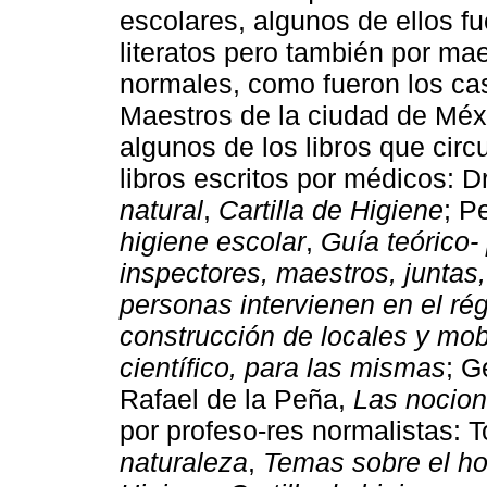
escolares, algunos de ellos f
literatos pero también por ma
normales, como fueron los ca
Maestros de la ciudad de Méx
algunos de los libros que cir
libros escritos por médicos: D
natural
,
Cartilla de Higiene
; P
higiene escolar
,
Guía teórico- 
inspectores, maestros, juntas
personas intervienen en el ré
construcción de locales y mobi
científico, para las mismas
; G
Rafael de la Peña,
Las nocion
por profeso-res normalistas: T
naturaleza
,
Temas sobre el h