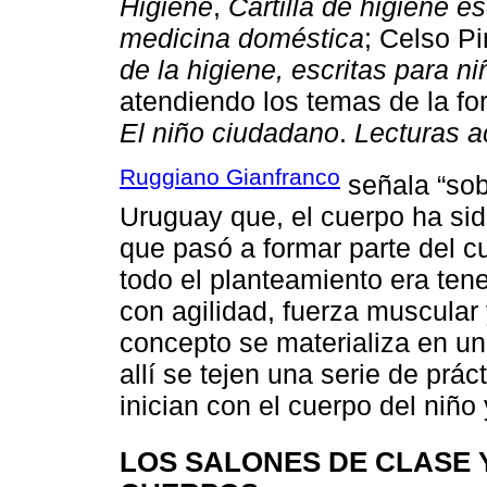
Higiene
,
Cartilla de higiene e
medicina doméstica
; Celso P
de la higiene, escritas para n
atendiendo los temas de la for
El niño ciudadano
.
Lecturas ac
Ruggiano Gianfranco
señala “sob
Uruguay que, el cuerpo ha si
que pasó a formar parte del cur
todo el planteamiento era tene
con agilidad, fuerza muscular
concepto se materializa en un
allí se tejen una serie de prá
inician con el cuerpo del niño
LOS SALONES DE CLASE 