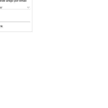
este artigo por email
ar
nk