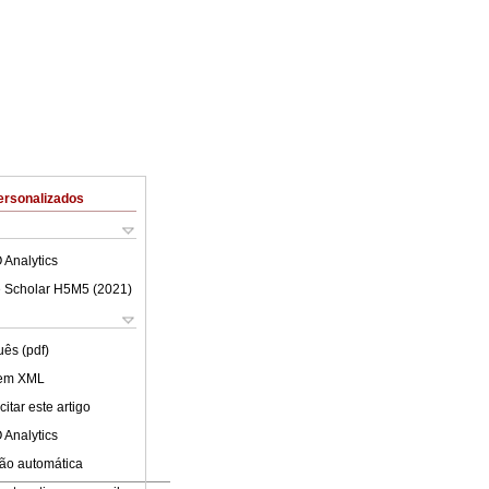
ersonalizados
 Analytics
 Scholar H5M5 (
2021
)
uês (pdf)
 em XML
itar este artigo
 Analytics
ão automática