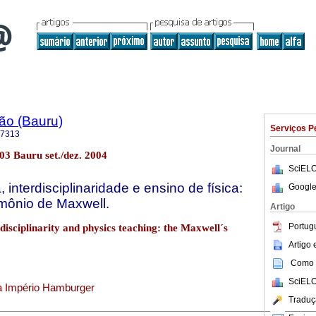
ão (Bauru)
Serviços P
-7313
Journal
.03 Bauru set./dez. 2004
SciELO
, interdisciplinaridade e ensino de física:
Google
mônio de Maxwell.
Artigo
Portug
rdisciplinarity and physics teaching: the Maxwell´s
Artigo
Como c
SciELO
ia Império Hamburger
Traduç