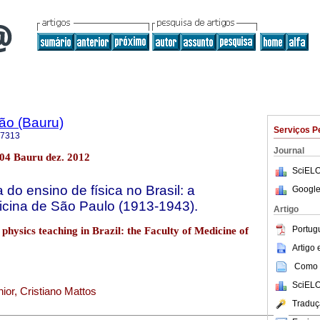
ão (Bauru)
Serviços P
-7313
Journal
.04 Bauru dez. 2012
SciELO
 do ensino de física no Brasil: a
Google
icina de São Paulo (1913-1943).
Artigo
Portug
hysics teaching in Brazil: the Faculty of Medicine of
Artigo
Como c
SciELO
ior, Cristiano Mattos
Traduç