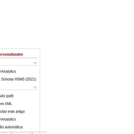
ersonalizados
 Analytics
 Scholar H5M5 (
2021
)
uês (pdf)
 em XML
itar este artigo
 Analytics
ão automática