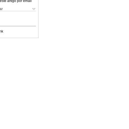
este artigo por email
ar
nk