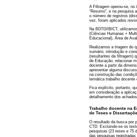
A Filtragem operou-se, no 
“Resumo”, e na pesquisa av
o número de registros (dis
vez, foram aplicados novos 
Na BDTD/IBICT, utilizamo
(Ciências Humanas + Multi
Educacional), Área de Ava
Realizamos a triagem do qu
sumário, introdução e cons
(resultantes da filtragem)
de Educação; relacionar mu
docente a partir da dimens
apresentar alguma discuss
na construção das condiçõ
temática trabalho docente 
Fica explícito, portanto, q
em consideração a aplicaçã
detalhamento dos achad
Trabalho docente na Ed
de Teses e Dissertaçõ
O resultado da busca por 
CTD. Excluindo-se os text
pesquisas (23 teses e 75 d
das pesquisas registradas