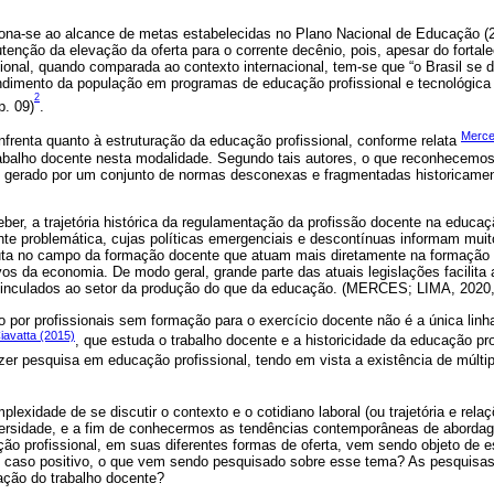
ona-se ao alcance de metas estabelecidas no Plano Nacional de Educação (
tenção da elevação da oferta para o corrente decênio, pois, apesar do forta
cional, quando comparada ao contexto internacional, tem-se que “o Brasil se
ndimento da população em programas de educação profissional e tecnológica
2
 p. 09)
.
Merce
nfrenta quanto à estruturação da educação profissional, conforme relata
abalho docente nesta modalidade. Segundo tais autores, o que reconhecemo
i gerado por um conjunto de normas desconexas e fragmentadas historicamen
er, a trajetória histórica da regulamentação da profissão docente na educaçã
nte problemática, cujas políticas emergenciais e descontínuas informam muit
uta no campo da formação docente que atuam mais diretamente na formação 
vos da economia. De modo geral, grande parte das atuais legislações facilita 
 vinculados ao setor da produção do que da educação. (MERCES; LIMA, 2020,
no por profissionais sem formação para o exercício docente não é a única linh
iavatta (2015)
, que estuda o trabalho docente e a historicidade da educação pr
zer pesquisa em educação profissional, tendo em vista a existência de múltipl
exidade de se discutir o contexto e o cotidiano laboral (ou trajetória e relaç
versidade, e a fim de conhecermos as tendências contemporâneas de aborda
ção profissional, em suas diferentes formas de oferta, vem sendo objeto de 
 caso positivo, o que vem sendo pesquisado sobre esse tema? As pesquisa
ação do trabalho docente?