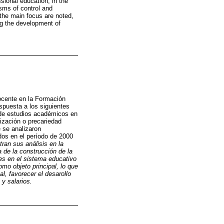
sional education, in the
isms of control and
s the main focus are noted,
ing the development of
docente en la Formación
spuesta a los siguientes
o de estudios académicos en
ización o precariedad
e se analizaron
dos en el período de 2000
tran sus análisis en la
 de la construcción de la
tes en el sistema educativo
mo objeto principal, lo que
l, favorecer el desarollo
 y salarios.