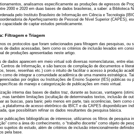
estionamentos, analisamos especificamente as produções de egressos de Pr
tre 2000 e 2020 em duas bases de dados brasileiras, a saber: a Biblioteca N
ordenada pelo Instituto Brasileiro de Informação em Ciência e Tecnologia (IB
oordenadoria de Aperfeiçoamento de Pessoal de Nível Superior (CAPES), esc
e capacidade de captar estudos periodicamente.
a: Filtragem e Triagem
mos os protocolos que foram selecionados para filtragem das pesquisas, ou s
ases de dados acessadas, bem como os critérios de inclusão levados em consi
inal de produções apresentadas neste artigo.
s de dados aparecem em meio virtual sob diversas nomenclaturas, entre elas, 
u Centros de Informação, e são bancos de compilação de documentos e literat
tigos, teses, resenhas etc.) com o intuito de facilitar o acesso à produção acad
m como de integrar a comunidade acadêmica de uma maneira estratégica. Ta
 gerenciadas por órgãos ou Instituições de Ensino Superior (IES) públicas ou 
ecíficas do manejo e categorização de publicações em meio virtual.
ização interna das bases de dados traz, durante as buscas, vantagens (otim
, mas também limitações (ocultação de determinados textos, inclusão de out
finar as buscas, para banir, pelo menos em parte, tais ocorrências, bem como
, a plataforma de acesso eletrônico da IBICT e da CAPES disponibilizam índi
çada, que possibilitam refinar os dados resultantes da pesquisa básica.
r publicações bibliográficas de interesse, utilizamos os filtros de pesquisa i
ão” como a área do conhecimento, o “trabalho docente” como objeto de pesq
o sujeitos do estudo, além de critérios de inclusão intencionalmente definido
os pela base.