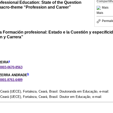
Compartilh
fessional Education: State of the Question
e macro-theme “Profession and Career”
Mais
Mais
Permali
a Formación profesional: Estado e la Cuestión y especifici
n y Carrera”
a
REIRA
-0003-0670-8563
b
EZERRA ANDRADE
-0001-8761-6489
 Ceará (UECE), Fortaleza, Ceará, Brasil. Doutoranda em Educação, e-mail:
 Ceará (UECE), Fortaleza, Ceará, Brasil. Doutor em Educação, e-mail: