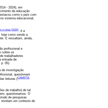
2014 - 2024), em
lecimento da educação
 destacou como o país com
 no sistema educacional,
s e Lima (2020)
, é a
s hoje como sendo a
te. E ressaltam, ainda,
o profissional e
o sobre os
de trabalhadores
a entrada de
 p. 05)
a de investigação
ofissional, questionam
CIAVATTA,
as leituras (
ões de trabalho) de tal
gem, questionamos: O
estudo de pesquisas
s revelam um contexto de