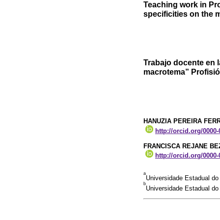
Teaching work in Pro
specificities on th
Trabajo docente en l
macrotema” Profisió
HANUZIA PEREIRA FER
http://orcid.org/0000
FRANCISCA REJANE B
http://orcid.org/0000
a
Universidade Estadual do
b
Universidade Estadual do