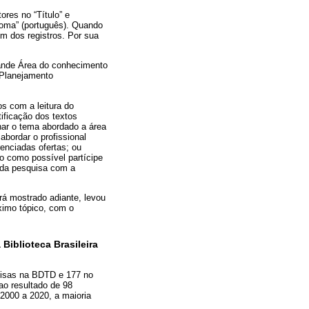
ores no “Título” e
dioma” (português). Quando
em dos registros. Por sua
ande Área do conhecimento
 Planejamento
s com a leitura do
ificação dos textos
onar o tema abordado a área
bordar o profissional
renciadas ofertas; ou
o como possível partícipe
 da pesquisa com a
erá mostrado adiante, levou
óximo tópico, com o
Biblioteca Brasileira
quisas na BDTD e 177 no
ao resultado de 98
 2000 a 2020, a maioria