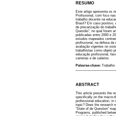
RESUMO
Este artigo apresenta os 
Profissional, com foco nas
trabalho docente na educa
Brasil? Em caso positivo,
de precarização do trabal
Questão”, no qual foram a
publicadas entre 2000 e 2
estudos mapeados centram
profissional, na defesa da
avaliação vigentes no sis
trabalhistas como objeto p
educação profissional, fav
carreiras e de salários.
Palavras-chave:
Trabalho 
ABSTRACT
This article presents the r
specifically on the macro-
professional education, in 
topic? Does the research r
“State of de Question” map
Programs, published betwee