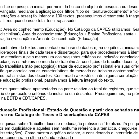
índice de pesquisa inicial, por meio da busca do objeto de pesquisa ou descrit
ançada, mediante a aplicação dos filtros “tipo de literatura/documento” e “i
sertações e teses) foi inferior a 100 textos, prosseguimos diretamente à triag
filtros quando esse total foi ultrapassado.
s: Área do conhecimento (Educação). No Catálogo da CAPES utilizamos: Gr
disciplinar), Área do conhecimento (Educação + Ensino Profissionalizante +
liação (Educação) e Área de Concentração (Educação).
antitativo de textos apresentado na base de dados e, na sequência, iniciamo
iderações finais de cada tese e dissertação, para que procedêssemos à ident
 que atendiam a pelo menos um dos seguintes critérios de inclusão: correlaci
danças estruturais no mundo do trabalho às condições de trabalho docente; a
ão trabalhista (não pedagógica); tratar da educação profissional em suas dife
ão que correlaciona as características do mercado de trabalho contemporâne
es trabalhistas dos docentes. Confirmada a existência de alguma correlação
e educação profissional, passávamos à leitura integral do texto.
ue os quantitativos apresentados na parte relativa ao total de registros, que s
o do protocolo e critérios de inclusão ora descritos. Prosseguiremos, no pr
os na BDTD e CDT/CAPES.
ucação Profissional: Estado da Questão a partir dos achados na 
es e no Catálogo de Teses e Dissertações da CAPES
pesquisas sobre “trabalho docente e educação profissional” totalizou 25 pes
os em duplicidade e aqueles sem nenhuma referência à temática, chegou-se 
issertações). Como mostra o gráfico adiante, e considerando o interstício de
 se concentra na última década estudada.