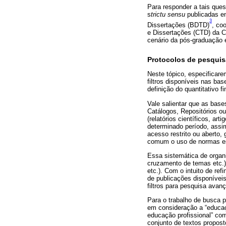
Para responder a tais qu
s
trictu sensu
publicadas en
3
Dissertações (BDTD)
, co
e Dissertações (CTD) da C
cenário da pós-graduação 
Protocolos de pesquis
Neste tópico, especificare
filtros disponíveis nas b
definição do quantitativo f
Vale salientar que as base
Catálogos, Repositórios o
(relatórios científicos, ar
determinado período, assi
acesso restrito ou aberto,
comum o uso de normas esp
Essa sistemática de organ
cruzamento de temas etc.)
etc.). Com o intuito de re
de publicações disponíveis
filtros para pesquisa avan
Para o trabalho de busca po
em consideração a “educaç
educação profissional” com
conjunto de textos propost