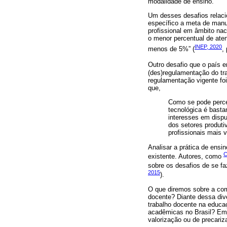
modalidade de ensino.
Um desses desafios relaci
específico a meta de manu
profissional em âmbito na
o menor percentual de ate
INEP, 2020
menos de 5%” (
,
Outro desafio que o país e
(des)regulamentação do tr
regulamentação vigente fo
que,
Como se pode perceb
tecnológica é basta
interesses em disp
dos setores produti
profissionais mais
Analisar a prática de ensi
C
existente. Autores, como
sobre os desafios de se fa
2015
).
O que diremos sobre a compl
docente? Diante dessa di
trabalho docente na educa
acadêmicas no Brasil? Em
valorização ou de precariz