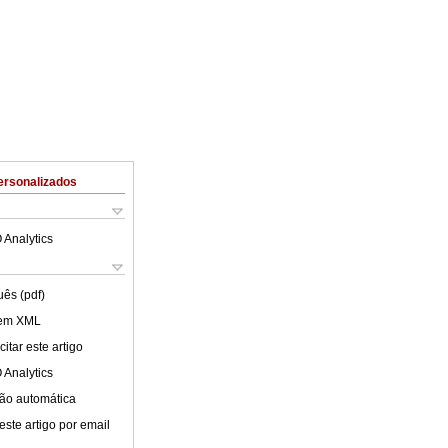
ersonalizados
 Analytics
uês (pdf)
 em XML
itar este artigo
 Analytics
ão automática
este artigo por email