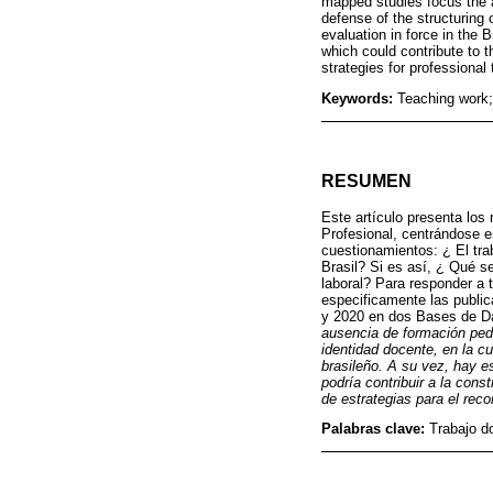
mapped studies focus the a
defense of the structuring 
evaluation in force in the 
which could contribute to t
strategies for professional 
Keywords:
Teaching work;
RESUMEN
Este artículo presenta los
Profesional, centrándose e
cuestionamientos: ¿ El tra
Brasil? Si es así, ¿ Qué s
laboral? Para responder a t
especificamente las public
y 2020 en dos Bases de Da
ausencia de formación peda
identidad docente, en la c
brasileño. A su vez, hay e
podría contribuir a la cons
de estrategias para el reco
Palabras clave:
Trabajo d