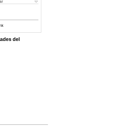
ar
nk
dades del