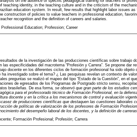
nalysis on the absence of specific pedagogical training for teachers of profes
of teaching identity, in the teaching culture and in the criticism of the mechan
Brazilian education system. In result, few results that highlight labor issues a
he construction of policies to value teachers in professional education, favor
teacher recognition and the definition of careers and salaries.
 Professional Education; Profession; Career
 resultados de la investigación de las producciones científicas sobre trabajo 
n las especificidades del macrotema “Profesión y Carrera”. Se propone dar re
bajo docente en los diferentes ciclos de formación profesional ha sido objet
e ha investigado sobre el tema? ¿ Las pesquisas revelan un contexto de valor
ales preguntas se realizó el mapeo del tipo “Estado de la Cuestión”, en el qu
aciones de egresados de los Programas de Postgrado stricto sensu, recopila
tos brasileñas. De esa forma
, se observó que gran parte de los estudios cen
gógica para el professorado técnico de Formación Profesional, en la defensa
ultura docente y en la crítica a los mecanismos de control y evaluación vigen
scasez de producciones científicas que destaquen las cuestiones laborales co
trucción de políticas de valorización de los profesores de Formación Profesiona
nocimiento del desempeño laboral de los docentes, y la definición de carreras
ocente; Formación Profesional; Profesión; Carrera