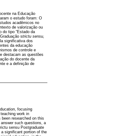
docente na Educação
ntaram o estudo foram: O
 estudos acadêmicos no
texto de valorização ou
o do tipo “Estado da
-Graduação s
trictu sensu,
 significativa dos
centes da educação
anismos de controle e
que destacam as questões
ização do docente da
nte e a definição de
Education, focusing
 teaching work in
as been researched on this
o answer such questions, a
trictu sensu Postgraduate
 significant portion of the