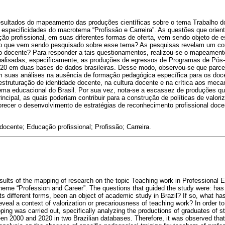
resultados do mapeamento das produções científicas sobre o tema Trabalho 
 especificidades do macrotema “Profissão e Carreira”. As questões que orie
ção profissional, em suas diferentes formas de oferta, vem sendo objeto de
 o que vem sendo pesquisado sobre esse tema? As pesquisas revelam um con
ho docente? Para responder a tais questionamentos, realizou-se o mapeament
nalisadas, especificamente, as produções de egressos de Programas de Pós
020 em duas bases de dados brasileiras. Desse modo, observou-se que parcela
 suas análises na ausência de formação pedagógica específica para os do
 estruturação de identidade docente, na cultura docente e na crítica aos mec
tema educacional do Brasil. Por sua vez, nota-se a escassez de produções 
rincipal, as quais poderiam contribuir para a construção de políticas de valor
orecer o desenvolvimento de estratégias de reconhecimento profissional doce
docente; Educação profissional; Profissão; Carreira.
esults of the mapping of research on the topic Teaching work in Professional 
theme “Profession and Career”. The questions that guided the study were: has
its different forms, been an object of academic study in Brazil? If so, what h
eveal a context of valorization or precariousness of teaching work? In order t
ping was carried out, specifically analyzing the productions of graduates of s
n 2000 and 2020 in two Brazilian databases. Therefore, it was observed that a