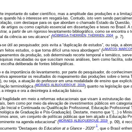
te importante do saber científico, mas a amplitude das produções e a limita
s quando há o interesse em resgatá-las. Contudo, isto vem sendo parcialme
mpilação, com destaque para os que abordam o chamado Estado da Questão,
e artigos ou como capítulo essencial em dissertações e teses no Brasil. A 
strar, a partir de um rigoroso levantamento bibliográfico, como se encontra o
NÓBREGA-THERRIEN; THERRIEN, 2004
al da ciência ao seu alcance” (
, p. 7).
se útil ao pesquisador, pois evita a “duplicação de estudos”, ou seja, a ab
LAKATOS; MARCONI
m feitos estudos, o que torna difícil uma nova abordagem” (
eamentos da produção, sob determinado recorte temporal e temático, serve p
squisas inacabadas ou que suscitam novas análises, bem como facilita, sobr
escolha deliberada de fontes bibliográficas.
 e da importância do levantamento, por parte do pesquisador, do conheciment
bjetiva apresentar os resultados do mapeamento das produções sobre o tema 
, ou seja, a atuação do professor em uma modalidade de ensino que explicita “
MORAES; ALBUQUERQUE, 2019
lação terminológica (
) quanto na legislação que 
a a integra e ora a desintegra à educação básica.
 fragilidade em meio a reformas educacionais que visam à estruturação das p
país, bem como por meio da elevação de investimentos públicos em categoria
ção Inicial e Continuada ou Qualificação Profissional, Educação Profissional
nológica de Graduação e Pós-Graduação). Destarte, mesmo que “(...) o Mini
imos anos, um conjunto de políticas públicas que tem alçado a Educação Pro
MORAES; ALBUQUERQUE, 2019
eminente na agenda educacional” (
, p. 09), é re
1
 documento “Destaques do
Education at a Glance - 2020”
, que o Brasil enfre