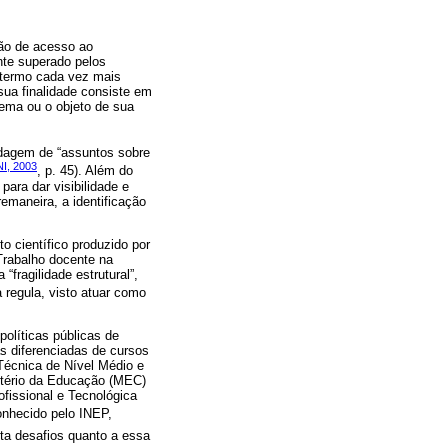
ção de acesso ao
nte superado pelos
 termo cada vez mais
sua finalidade consiste em
 tema ou o objeto de sua
ordagem de “assuntos sobre
, 2003
, p. 45). Além do
ara dar visibilidade e
emaneira, a identificação
o científico produzido por
Trabalho docente na
fragilidade estrutural”,
a regula, visto atuar como
olíticas públicas de
s diferenciadas de cursos
 Técnica de Nível Médio e
stério da Educação (MEC)
fissional e Tecnológica
conhecido pelo INEP,
nta desafios quanto a essa