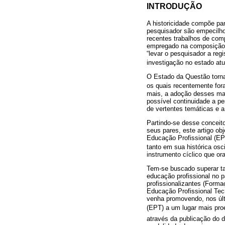
INTRODUÇÃO
A historicidade compõe par
pesquisador são empecilho
recentes trabalhos de co
empregado na composição d
“levar o pesquisador a regi
investigação no estado atu
O Estado da Questão torna-
os quais recentemente fora
mais, a adoção desses map
possível continuidade a pe
de vertentes temáticas e a 
Partindo-se desse conceito
seus pares, este artigo o
Educação Profissional (EP)
tanto em sua histórica osci
instrumento cíclico que or
Tem-se buscado superar tal
educação profissional no 
profissionalizantes (Forma
Educação Profissional Tec
venha promovendo, nos últ
(EPT) a um lugar mais pro
através da publicação do