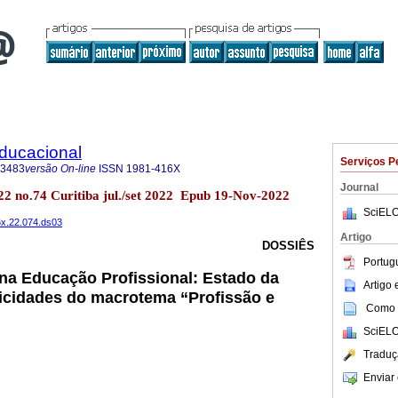
Educacional
Serviços P
-3483
versão On-line
ISSN
1981-416X
Journal
.22 no.74 Curitiba jul./set 2022 Epub 19-Nov-2022
SciELO
6x.22.074.ds03
Artigo
DOSSIÊS
Portug
na Educação Profissional: Estado da
Artigo
icidades do macrotema “Profissão e
Como c
SciELO
Traduç
Enviar 