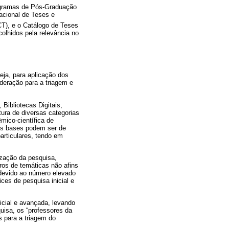
ogramas de Pós-Graduação
acional de Teses e
ICT), e o Catálogo de Teses
olhidos pela relevância no
eja, para aplicação dos
deração para a triagem e
Bibliotecas Digitais,
ura de diversas categorias
êmico-científica de
is bases podem ser de
particulares, tendo em
ização da pesquisa,
ros de temáticas não afins
 devido ao número elevado
ces de pesquisa inicial e
nicial e avançada, levando
uisa, os “professores da
s para a triagem do