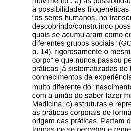
movimento”: a) as possibilid
à possibilidades filogenética
“os seres humanos, no transcu
descobrindo/construindo possi
quais se acumularam como con
diferentes grupos sociais”
p. 14), rigorosamente o mesm
corpo” e que nunca passou pel
práticas já sistematizadas de
conhecimentos da experiência
muito diferente do “nasciment
com a união do saber-fazer mil
Medicina; c) estruturas e rep
as práticas corporais de forma
origem das práticas. Partem d
formas de se perceber e repre