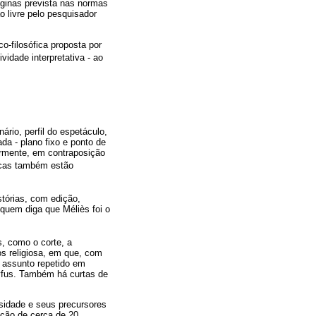
áginas prevista nas normas
ão livre pelo pesquisador
o-filosófica proposta por
vidade interpretativa - ao
rio, perfil do espetáculo,
da - plano fixo e ponto de
ormente, em contraposição
ticas também estão
stórias, com edição,
 quem diga que Méliès foi o
, como o corte, a
os religiosa, em que, com
 assunto repetido em
eyfus. Também há curtas de
sidade e seus precursores
ação de cerca de 20