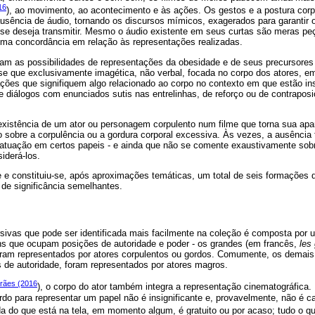
16
), ao movimento, ao acontecimento e às ações. Os gestos e a postura corp
ausência de áudio, tornando os discursos mímicos, exagerados para garantir
e deseja transmitir. Mesmo o áudio existente em seus curtas são meras pe
ma concordância em relação às representações realizadas.
tam as possibilidades de representações da obesidade e de seus precursores
e que exclusivamente imagética, não verbal, focada no corpo dos atores, e
ões que signifiquem algo relacionado ao corpo no contexto em que estão ins
e diálogos com enunciados sutis nas entrelinhas, de reforço ou de contraposi
existência de um ator ou personagem corpulento num filme que torna sua apari
 sobre a corpulência ou a gordura corporal excessiva. Às vezes, a ausência 
atuação em certos papeis - e ainda que não se comente exaustivamente sobr
iderá-los.
 e constituiu-se, após aproximações temáticas, um total de seis formações di
e significância semelhantes.
ivas que pode ser identificada mais facilmente na coleção é composta por 
s que ocupam posições de autoridade e poder - os grandes (em francês,
les
foram representados por atores corpulentos ou gordos. Comumente, os demai
s de autoridade, foram representados por atores magros.
rães (2016
), o corpo do ator também integra a representação cinematográfica.
rdo para representar um papel não é insignificante e, provavelmente, não é 
nada do que está na tela, em momento algum, é gratuito ou por acaso; tudo o qu