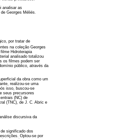
i analisar as
a de Georges Méliés.
co, por tratar de
sentes na coleção Georges
filme Hidroterapia
erial analisado totalizou
os os filmes podem ser
domínio público, através da
uperficial da obra como um
vante, realizou-se uma
pós isso, buscou-se
de seus precursores
entrais (NC) de
al (TNC), de J. C. Abric e
nálise discursiva da
de significado dos
escrições. Optou-se por