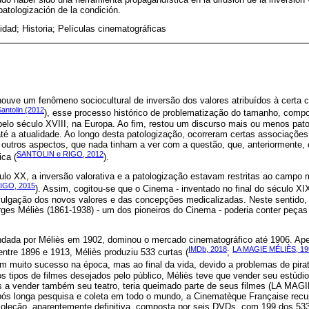
patologización de la condición.
dad; Historia; Películas cinematográficas
houve um fenômeno sociocultural de inversão dos valores atribuídos à certa ca
antolin (2012
), esse processo histórico de problematização do tamanho, compo
o pelo século XVIII, na Europa. Ao fim, restou um discurso mais ou menos pat
é a atualidade. Ao longo desta patologização, ocorreram certas associações
e outros aspectos, que nada tinham a ver com a questão, que, anteriormente, 
SANTOLIN e RIGO, 2012
ica (
).
ulo XX, a inversão valorativa e a patologização estavam restritas ao campo 
IGO, 2015
). Assim, cogitou-se que o Cinema - inventado no final do século XI
ivulgação dos novos valores e das concepções medicalizadas. Neste sentido, 
rges Méliès (1861-1938) - um dos pioneiros do Cinema - poderia conter peças
ndada por Méliès em 1902, dominou o mercado cinematográfico até 1906. Ape
IMDb, 2018
LA MAGIE MÉLIÈS, 19
entre 1896 e 1913, Méliès produziu 533 curtas (
;
am muito sucesso na época, mas ao final da vida, devido a problemas de pira
 tipos de filmes desejados pelo público, Méliès teve que vender seu estúdio
es a vender também seu teatro, teria queimado parte de seus filmes (LA MA
após longa pesquisa e coleta em todo o mundo, a Cinematèque Française recup
coleção, aparentemente definitiva, composta por seis DVDs, com 199 dos 533