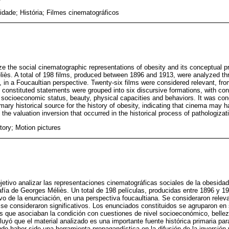
dade; História; Filmes cinematográficos
ze the social cinematographic representations of obesity and its conceptual p
iès. A total of 198 films, produced between 1896 and 1913, were analyzed th
n, in a Foucaultian perspective. Twenty-six films were considered relevant, f
e constituted statements were grouped into six discursive formations, with con
f socioeconomic status, beauty, physical capacities and behaviors. It was co
imary historical source for the history of obesity, indicating that cinema may
 the valuation inversion that occurred in the historical process of pathologizat
tory; Motion pictures
jetivo analizar las representaciones cinematográficas sociales de la obesida
afía de Georges Méliès. Un total de 198 películas, producidas entre 1896 y 1
ivo de la enunciación, en una perspectiva foucaultiana. Se consideraron releva
 se consideraron significativos. Los enunciados constituidos se agruparon en
s que asociaban la condición con cuestiones de nivel socioeconómico, bellez
yó que el material analizado es una importante fuente histórica primaria para 
udo haber sido una herramienta propagandística en la difusión de la inversión 