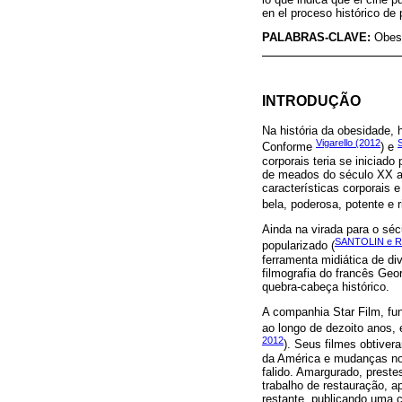
en el proceso histórico de 
PALABRAS-CLAVE:
Obesi
INTRODUÇÃO
Na história da obesidade, 
Vigarello (2012
S
Conforme
) e
corporais teria se iniciad
de meados do século XX at
características corporais 
bela, poderosa, potente e r
Ainda na virada para o séc
SANTOLIN e R
popularizado (
ferramenta midiática de d
filmografia do francês Geo
quebra-cabeça histórico.
A companhia Star Film, fu
ao longo de dezoito anos, 
2012
). Seus filmes obtiver
da América e mudanças nos
falido. Amargurado, prest
trabalho de restauração, 
restante, publicando uma 