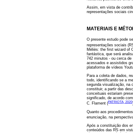
Assim, em vista de contribu
representações sociais cin
MATERIAIS E MÉT
O presente estudo pode ser
representações sociais (RS
Méliès: the first wizard o
fantástica, que será anali
742 minutos - ou cerca de 
acessados e assistidos gra
plataforma de vídeos Yout
Para a coleta de dados, re
todo, identificando se a m
segunda visualização, na 
constituir, a partir das d
conceituais estariam pres
significado, de acordo co
PATRIOTA, 2020
C. Flament (
Quanto aos procedimentos 
enunciação, na perspectiv
Após a constituição dos en
conteúdos das RS em vista