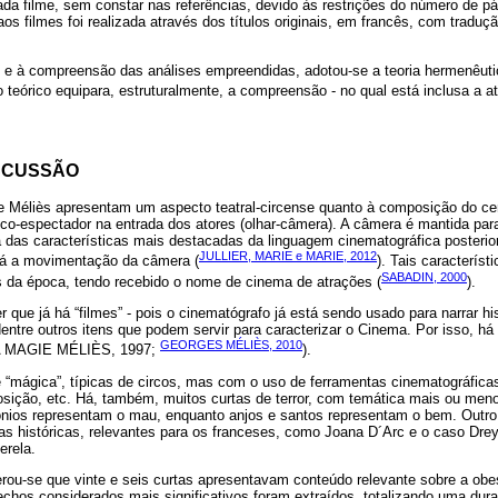
cada filme, sem constar nas referências, devido às restrições do número de p
aos filmes foi realizada através dos títulos originais, em francês, com traduç
 e à compreensão das análises empreendidas, adotou-se a teoria hermenêutic
o teórico equipara, estruturalmente, a compreensão - no qual está inclusa a ati
SCUSSÃO
 Méliès apresentam um aspecto teatral-circense quanto à composição do cená
o-espectador na entrada dos atores (olhar-câmera). A câmera é mantida para
a das características mais destacadas da linguagem cinematográfica posteri
JULLIER, MARIE e MARIE, 2012
erá a movimentação da câmera (
). Tais caracterís
SABADIN, 2000
s da época, tendo recebido o nome de cinema de atrações (
).
r que já há “filmes” - pois o cinematógrafo já está sendo usado para narrar hi
 dentre outros itens que podem servir para caracterizar o Cinema. Por isso, há
GEORGES MÉLIÈS, 2010
(LA MAGIE MÉLIÈS, 1997;
).
 “mágica”, típicas de circos, mas com o uso de ferramentas cinematográficas
osição, etc. Há, também, muitos curtas de terror, com temática mais ou men
ônios representam o mau, enquanto anjos e santos representam o bem. Outro
as históricas, relevantes para os franceses, como Joana D´Arc e o caso Dr
erela.
erou-se que vinte e seis curtas apresentavam conteúdo relevante sobre a obe
rechos considerados mais significativos foram extraídos, totalizando uma dur