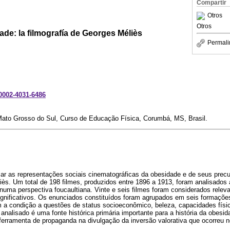
Compartir
Otros
Otros
dade: la filmografía de Georges Méliès
Permali
-0002-4031-6486
Mato Grosso do Sul, Curso de Educação Física, Corumbá, MS, Brasil.
isar as representações sociais cinematográficas da obesidade e de seus prec
iès. Um total de 198 filmes, produzidos entre 1896 a 1913, foram analisados 
numa perspectiva foucaultiana. Vinte e seis filmes foram considerados releva
ignificativos. Os enunciados constituídos foram agrupados em seis formaçõe
a condição a questões de status socioeconômico, beleza, capacidades fís
 analisado é uma fonte histórica primária importante para a história da obesid
erramenta de propaganda na divulgação da inversão valorativa que ocorreu n
.