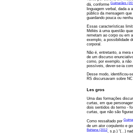
Guimarães (20
dá, conforme
linguagem verbal, dada a 
público da mensagem que s
guardando pouca ou nenhu
Essas características limi
Méliès à uma questão quas
remetam ao corpo ou em aç
exemplo, a possibilidade d
corporal.
Não é, entretanto, a mera 
de um discurso enunciativo
como, por exemplo, a não 
possíveis, dever-se-ia cons
Desse modo, identificou-se
RS discursavam sobre NC d
Les gros
Uma das formações discurs
curtas, em que personagen
dois sentidos do termo - 
curtas, que não são figura
Guima
Como ressaltado por
de um ator corpulento e go
Bahiana (2012
, s.p.) “(...) 