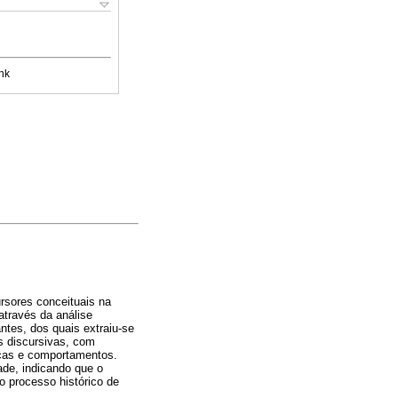
nk
ursores conceituais na
através da análise
ntes, dos quais extraiu-se
s discursivas, com
icas e comportamentos.
ade, indicando que o
o processo histórico de