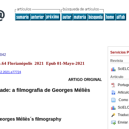
Servicios 
8042
Revista
no.64 Florianópolis 2021 Epub 01-Mayo-2021
SciELO
042.2021.e77724
Articulo
ARTIGO ORIGINAL
Portug
dade: a filmografia de Georges Méliès
Articu
Como c
SciELO
Traduc
Georges Méliès´s filmography
Enviar 