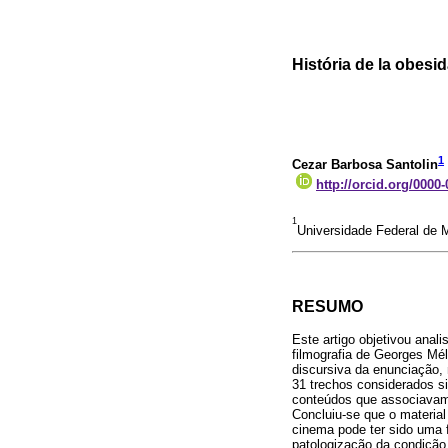
História de la obesi
1
Cezar Barbosa Santolin
http://orcid.org/0000
1
Universidade Federal de 
RESUMO
Este artigo objetivou anal
filmografia de Georges Mél
discursiva da enunciação, 
31 trechos considerados s
conteúdos que associavam 
Concluiu-se que o material
cinema pode ter sido uma f
patologização da condição