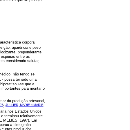
racterística corporal.
sição, aparência e peso
ologizante, preponderante
 espúrias entre as
era considerada salutar,
médico, não tendo se
X - possa ter sido uma
hipotetizou-se que a
 importantes para montar o
sar da produção artesanal,
97
JULLIER, MARIE e MARIE,
;
taria nos Estados Unidos
 e terminou relativamente
GIE MÉLIÈS, 1997). Em
erou a filmografia
 curtas produzidos.