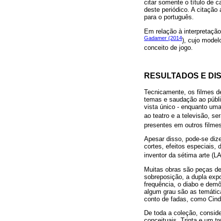
citar somente o título de 
deste periódico. A citação 
para o português.
Em relação à interpretação
Gadamer (2014
), cujo model
conceito de jogo.
RESULTADOS E DI
Tecnicamente, os filmes de
temas e saudação ao públic
vista único - enquanto um
ao teatro e a televisão, s
presentes em outros filme
Apesar disso, pode-se dize
cortes, efeitos especiais,
inventor da sétima arte 
Muitas obras são peças de
sobreposição, a dupla exp
frequência, o diabo e dem
algum grau são as temátic
conto de fadas, como Cind
De toda a coleção, consid
conceituais. Trinta e um t