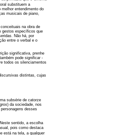
oral substituem a
 o melhor entendimento do
ças musicais de piano,
 conceituais na obra de
m gestos específicos que
eridas. Não há, por
ção entre o verbal e o
ção significativa, prenhe
também pode significar -
e todos os silenciamentos
scursivas distintas, cujas
uma subsérie de catorze
 gros
) da sociedade, nos
s personagens desses
 Neste sentido, a escolha
casual, pois como destaca
e está na tela, a qualquer