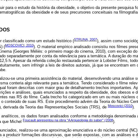
ir para o estudo da história da obesidade, o objetivo da presente pesquisa fo
ematográficas da obesidade e de seus precursores conceituais na filmografi
ODOS
STRUNA, 2007
 classificado como um estudo histórico (
), assim como sociológi
MOSCOVICI, 2010
) (
). O material empírico analisado consistiu nos filmes pre
f Cinema (Georges Méliès: o primeiro mago do cinema, 2010), com exceção do 
sado separadamente por conta da relevância para a temática. A duração do mat
12,5 h. Apesar da referida coleção restaurada pertencer à Lobster Films, tod
tuitamente, sem infringir a leis de direitos autorais, já que se encontram em 
ube.
alizou-se uma primeira assistência do material, desenvolvendo uma análise s
esma conteria algo relevante para a temática. Tendo considerado o filme rele
qual foram descritas com maior grau de detalhamento trechos importantes. A
escrições e análises, quais enunciados a respeito da obesidade, dos obesos e 
entes nas RS do filme. Cada trecho foi categorizado em um ou mais núcleos c
m o conteúdo de suas RS. Este procedimento advém da Teoria do Núcleo Centr
Moscovici (2010
), derivada da Teoria das Representações Sociais (TRS), de
).
analíticos, os dados foram analisados conforme a metodologia denominada a
Foucault apresentou na obra “A Arqueologia do saber” (2008
a que Michel
).
unciados, realizou-se uma aproximação enunciativa e do núcleo central (NC) 
 a produzir formações discursivas, que serão expostas, com as análises e d