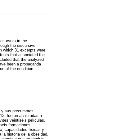
recursors in the
rough the discursive
rom which 31 excerpts were
tents that associated the
ncluded that the analyzed
 have been a propaganda
ion of the condition.
d y sus precursores
913, fueron analizadas a
ntes veintiséis películas,
 seis formaciones
a, capacidades físicas y
la historia de la obesidad,
valorativa que se produjo