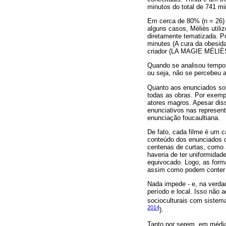
minutos do total de 741 mi
Em cerca de 80% (n = 26) d
alguns casos, Méliès utili
diretamente tematizada. Po
minutes (A cura da obesida
criador (LA MAGIE MÉLIÈS
Quando se analisou tempor
ou seja, não se percebeu 
Quanto aos enunciados so
todas as obras. Por exemp
atores magros. Apesar diss
enunciativos nas represent
enunciação foucaultiana.
De fato, cada filme é um 
conteúdo dos enunciados co
centenas de curtas, como a
haveria de ter uniformidad
equivocado. Logo, as form
assim como podem conter 
Nada impede - e, na verd
período e local. Isso não 
socioculturais com sistema
2014
).
Tanto por serem, em médi