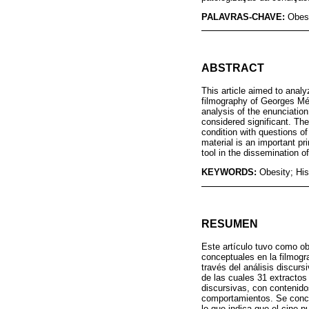
PALAVRAS-CHAVE:
Obesi
ABSTRACT
This article aimed to analy
filmography of Georges Mél
analysis of the enunciatio
considered significant. Th
condition with questions o
material is an important pr
tool in the dissemination of
KEYWORDS:
Obesity; His
RESUMEN
Este artículo tuvo como ob
conceptuales en la filmogr
través del análisis discurs
de las cuales 31 extractos
discursivas, con contenido
comportamientos. Se conclu
lo que indica que el cine p