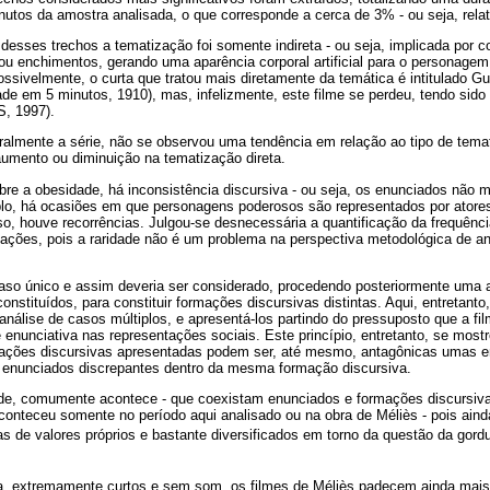
nutos da amostra analisada, o que corresponde a cerca de 3% - ou seja, rel
esses trechos a tematização foi somente indireta - ou seja, implicada por c
zou enchimentos, gerando uma aparência corporal artificial para o personage
ssivelmente, o curta que tratou mais diretamente da temática é intitulado Gu
de em 5 minutos, 1910), mas, infelizmente, este filme se perdeu, tendo sido
, 1997).
almente a série, não se observou uma tendência em relação ao tipo de tema
aumento ou diminuição na tematização direta.
bre a obesidade, há inconsistência discursiva - ou seja, os enunciados n
lo, há ocasiões em que personagens poderosos são representados por atores
o, houve recorrências. Julgou-se desnecessária a quantificação da frequênc
ações, pois a raridade não é um problema na perspectiva metodológica de an
caso único e assim deveria ser considerado, procedendo posteriormente uma
nstituídos, para constituir formações discursivas distintas. Aqui, entretanto,
nálise de casos múltiplos, e apresentá-los partindo do pressuposto que a fi
e enunciativa nas representações sociais. Este princípio, entretanto, se most
ações discursivas apresentadas podem ser, até mesmo, antagônicas umas em
enunciados discrepantes dentro da mesma formação discursiva.
ade, comumente acontece - que coexistam enunciados e formações discurs
aconteceu somente no período aqui analisado ou na obra de Méliès - pois aind
s de valores próprios e bastante diversificados em torno da questão da gordu
a, extremamente curtos e sem som, os filmes de Méliès padecem ainda mais