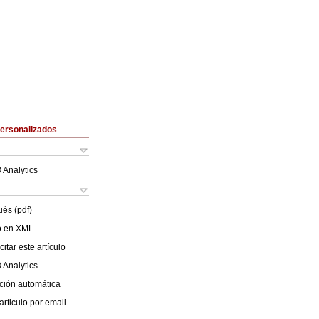
Personalizados
 Analytics
ués (pdf)
lo en XML
itar este artículo
 Analytics
ción automática
articulo por email