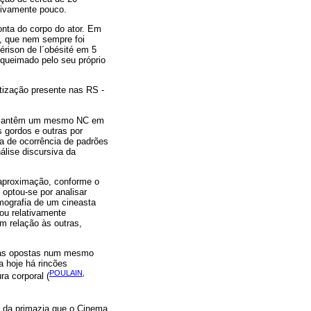
ativamente pouco.
onta do corpo do ator. Em
m, que nem sempre foi
érison de l´obésité em 5
 queimado pelo seu próprio
tização presente nas RS -
ão mantêm um mesmo NC em
 gordos e outras por
ia de ocorrência de padrões
álise discursiva da
 aproximação, conforme o
 optou-se por analisar
lmografia de um cineasta
rou relativamente
 relação às outras,
ivas opostas num mesmo
a hoje há rincões
POULAIN,
ra corporal (
 da primazia que o Cinema