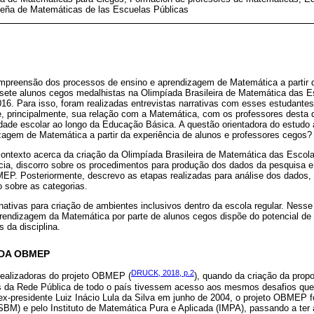
ileña de Matemáticas de las Escuelas Públicas
ompreensão dos processos de ensino e aprendizagem de Matemática a partir d
 sete alunos cegos medalhistas na Olimpíada Brasileira de Matemática das 
16. Para isso, foram realizadas entrevistas narrativas com esses estudantes,
e, principalmente, sua relação com a Matemática, com os professores desta d
ade escolar ao longo da Educação Básica. A questão orientadora do estudo
dizagem de Matemática a partir da experiência de alunos e professores cegos?
 contexto acerca da criação da Olimpíada Brasileira de Matemática das Esco
cia, discorro sobre os procedimentos para produção dos dados da pesquisa e
P. Posteriormente, descrevo as etapas realizadas para análise dos dados, a 
o sobre as categorias.
ernativas para criação de ambientes inclusivos dentro da escola regular. Nesse
rendizagem da Matemática por parte de alunos cegos dispõe do potencial de c
 da disciplina.
DA OBMEP
DRUCK, 2018, p.2
ealizadoras do projeto OBMEP (
), quando da criação da propo
es da Rede Pública de todo o país tivessem acesso aos mesmos desafios qu
 ex-presidente Luiz Inácio Lula da Silva em junho de 2004, o projeto OBMEP f
SBM) e pelo Instituto de Matemática Pura e Aplicada (IMPA), passando a ter 