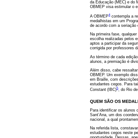
da Educação (MEC) e do Min
OBMEP visa estimular o es
4
A OBMEP
contempla a re
medalhistas em um Program
de acordo com a seriação e
Na primeira fase, qualquer
escolha realizadas pelos 
aptos a participar da segu
corrigida por professores
Ao término de cada ediçã
alunos, a premiação é div
Além disso, cabe ressalta
OBMEP. Um exemplo disso 
em Braille, com descrições
estudantes cegos. Para tai
5
Constant (IBC)
, do Rio de
QUEM SÃO OS MEDAL
Para identificar os alunos
Sant’Ana, um dos coordena
nacional, a qual prontame
Na referida lista, constav
estudantes cegos neste pe
oportunidade. Dessas, ap