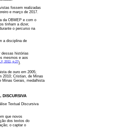
vistas fossem realizadas
reiro e março de 2017.
rova da OBMEP e com o
os tinham a dizer,
durante o percurso na
 a disciplina de
r dessas histórias
nós mesmos e aos
, 2011, p.27
).
lhista de ouro em 2005;
m 2010; Cristian, de Minas
de Minas Gerais, medalhista
L DISCURSIVA
álise Textual Discursiva
 em que novos
ção dos textos do
ação; o captar o