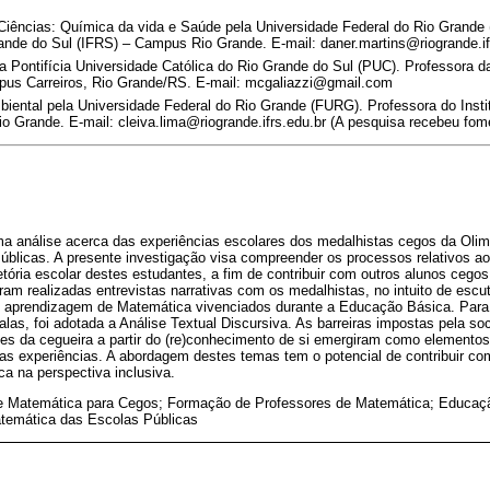
ências: Química da vida e Saúde pela Universidade Federal do Rio Grande
rande do Sul (IFRS) – Campus Rio Grande. E-mail: daner.martins@riogrande.if
 Pontifícia Universidade Católica do Rio Grande do Sul (PUC). Professora d
us Carreiros, Rio Grande/RS. E-mail: mcgaliazzi@gmail.com
ental pela Universidade Federal do Rio Grande (FURG). Professora do Insti
o Grande. E-mail: cleiva.lima@riogrande.ifrs.edu.br (A pesquisa recebeu fom
ma análise acerca das experiências escolares dos medalhistas cegos da Olimp
blicas. A presente investigação visa compreender os processos relativos a
ajetória escolar destes estudantes, a fim de contribuir com outros alunos ceg
oram realizadas entrevistas narrativas com os medalhistas, no intuito de escu
 aprendizagem de Matemática vivenciados durante a Educação Básica. Para 
alas, foi adotada a Análise Textual Discursiva. As barreiras impostas pela s
ades da cegueira a partir do (re)conhecimento de si emergiram como elemen
tas experiências. A abordagem destes temas tem o potencial de contribuir 
a na perspectiva inclusiva.
e Matemática para Cegos; Formação de Professores de Matemática; Educaçã
atemática das Escolas Públicas