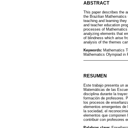
ABSTRACT
This paper describes the a
the Brazilian Mathematics 
teaching and learning they 
and teacher education progr
processes of Mathematics 
analyzing elements that em
of blindness which arise 
analysis of the themes can
Keywords:
Mathematics Te
Mathematics Olympiad in 
RESUMEN
Este trabajo presenta un a
Matemáticas de las Escuela
disciplina durante la traye
formación de profesores. Pa
los procesos de enseñanza
elementos emergentes de las
la sociedad, el reconocimie
elementos que componen la
contribuir con profesores 
Palabras clave:
Enseñanza