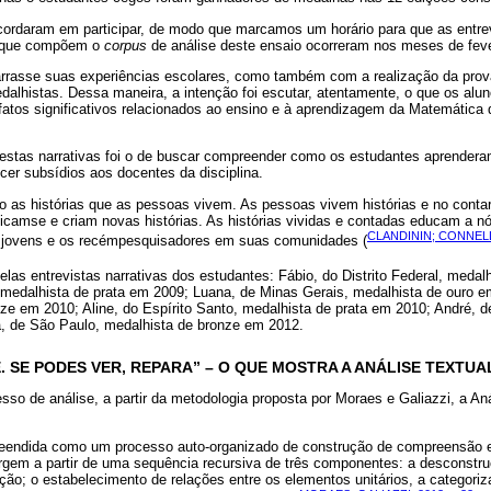
ordaram em participar, de modo que marcamos um horário para que as entre
s que compõem o
corpus
de análise deste ensaio ocorreram nos meses de feve
 narrasse suas experiências escolares, como também com a realização da p
dalhistas. Dessa maneira, a intenção foi escutar, atentamente, o que os alun
fatos significativos relacionados ao ensino e à aprendizagem da Matemática 
destas narrativas foi o de buscar compreender como os estudantes aprenderam
cer subsídios aos docentes da disciplina.
são as histórias que as pessoas vivem. As pessoas vivem histórias e no conta
ficamse e criam novas histórias. As histórias vividas e contadas educam a 
CLANDININ; CONNELLY
os jovens e os recémpesquisadores em suas comunidades (
pelas entrevistas narrativas dos estudantes: Fábio, do Distrito Federal, meda
 medalhista de prata em 2009; Luana, de Minas Gerais, medalhista de ouro e
ze em 2010; Aline, do Espírito Santo, medalhista de prata em 2010; André, 
, de São Paulo, medalhista de bronze em 2012.
. SE PODES VER, REPARA” – O QUE MOSTRA A ANÁLISE TEXTUA
esso de análise, a partir da metodologia proposta por Moraes e Galiazzi, a An
preendida como um processo auto-organizado de construção de compreensão
gem a partir de uma sequência recursiva de três componentes: a desconstru
ação; o estabelecimento de relações entre os elementos unitários, a categoriz