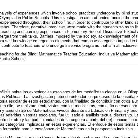
nalysis of experiences which involve school practices undergone by blind st
Olympiad in Public Schools. This investigation aims at understanding the p
experienced throughout their school life, in order to contribute to other blind 
ams. Therefore, narrative interviews were made with the students so as to lis
teaching and learning experienced in Elementary School. Discursive Textual 
erge from their talks. Barriers imposed by the society, acknowledgement of th
from self-knowledge emerged as elements that compose categories implied in 
 contribute to teachers who undergo inservice programs that aim at inclusiv
aching for the Blind; Mathematics Teacher Education; Inclusive Mathematics
Public Schools
nálisis sobre las experiencias escolares de los medallistas ciegos en la Olim
s Públicas. La investigación pretende entender los procesos de la enseñanza
ctoria escolar de estos estudiantes, con la finalidad de contribuir con otros a
ra ello, se realizaron entrevistas con los medallistas, con el fin de escuchar
 y aprendizaje de Matemáticas vividos durante su Educación Primaria y Secu
 referidas historias escolares, fue utilizado el análisis textual discursivo. 
nto del otro y las particularidades de la ceguera a partir del (re) conocimient
s categorías implicadas en estas experiencias. El enfoque de estos temas ti
en formación para la enseñanza de Matemáticas en la perspectiva inclusiva.
 de Matemáticas para Ciegos; Formación de profesores de matemáticas; E