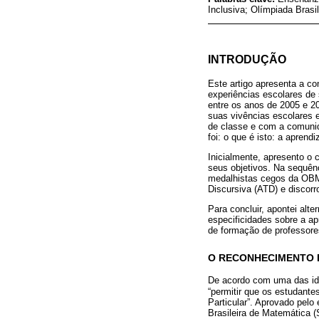
Inclusiva; Olímpiada Bras
INTRODUÇÃO
Este artigo apresenta a c
experiências escolares de
entre os anos de 2005 e 20
suas vivências escolares 
de classe e com a comunid
foi: o que é isto: a apren
Inicialmente, apresento o
seus objetivos. Na sequên
medalhistas cegos da OBME
Discursiva (ATD) e discorr
Para concluir, apontei alt
especificidades sobre a ap
de formação de professores
O RECONHECIMENTO 
De acordo com uma das id
“permitir que os estudant
Particular”. Aprovado pelo
Brasileira de Matemática (