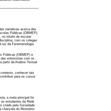
as narrativas acerca das
Escolas Públicas (OBMEP),
 no intuito de escutar
isciplina, com os colegas
 à luz da Fenomenologia
las Públicas (OBMEP) e
 das entrevistas com os
partir da Análise Textual
 contexto, conhecer tais
ontribuir para os cursos
sta, a meta principal foi
e os estudantes da Rede
oi criado pela Sociedade
a chancela do Ministério