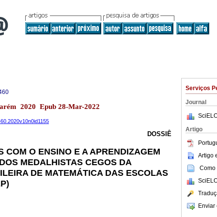
Serviços P
460
Journal
ntarém 2020 Epub 28-Mar-2022
SciELO
9460.2020v10n0id1155
Artigo
DOSSIÊ
Portug
S COM O ENSINO E A APRENDIZAGEM
Artigo
 DOS MEDALHISTAS CEGOS DA
Como c
ILEIRA DE MATEMÁTICA DAS ESCOLAS
SciELO
P)
Traduç
Enviar 