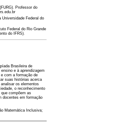
 (FURG). Professor do
rs.edu.br
a Universidade Federal do
tuto Federal do Rio Grande
ento do IFRS).
íada Brasileira de
o ensino e à aprendizagem
os e com a formação de
tar suas histórias acerca
analisar os elementos
ociedade, o reconhecimento
tos que compõem as
com docentes em formação
o Matemática Inclusiva;