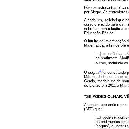
Desses estudantes, 7 conc
por Skype. As entrevista
A cada um, solicitei que
curso oferecido para os me
sobretudo em relação aos 
Educação Básica.
O intuito da investigação 
Matemática, a fim de ofere
[...] experiências 
se reafirmam. Modi
outros, incluindo 
6
O
corpus
foi constituído 
Márcio, do Rio de Janeiro,
Gerais, medalhista de bron
de bronze em 2011 e Maria
“SE PODES OLHAR, VÊ
A seguir, apresento o proc
(ATD) que:
[...] pode ser com
entendimentos emer
“corpus”, a unitariz