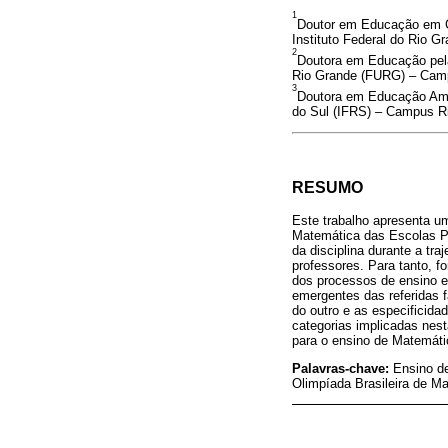
1
Doutor em Educação em Ci
Instituto Federal do Rio G
2
Doutora em Educação pela
Rio Grande (FURG) – Camp
3
Doutora em Educação Ambi
do Sul (IFRS) – Campus Ri
RESUMO
Este trabalho apresenta u
Matemática das Escolas Pú
da disciplina durante a tr
professores. Para tanto, f
dos processos de ensino e
emergentes das referidas f
do outro e as especificid
categorias implicadas nes
para o ensino de Matemátic
Palavras-chave:
Ensino d
Olimpíada Brasileira de M