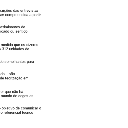
crições das entrevistas
ser compreendida a partir
scriminantes de
ficado ou sentido
À medida que os dizeres
s 312 unidades de
cado semelhantes para
ado – são
 de teorização em
zer que não há
um mundo de cegos as
o objetivo de comunicar o
 referencial teórico