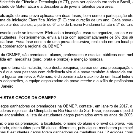
istério da Ciência e Tecnologia (MCT), para ser aplicado em todo o Brasil, a
tudo de Matemática e a descoberta de jovens talentos para área.
alização de uma prova aplicada em duas fases, bem como a participação ofe
a de Iniciação Científica Júnior (PIC) com duração de um ano. Cada prova é 
scolar dos alunos, a partir do 6º ano do Ensino Fundamental até o 3º do En
 escola pode se inscrever. Efetuada a inscrição, essa se organiza, aplica e co
estudantes. Posteriormente, envia a lista com aproximadamente os 5% dos a
nda fase. Essa fase consta de uma prova discursiva, realizada em um local p
 da coordenadoria regional da OBMEP.
o da OBMEP, são premiados: alunos, professores e escolas públicas com m
idida em: medalhas (ouro, prata e bronze) e menção honrosa.
r que o tema da inclusão, foco desta pesquisa, parece ser uma preocupação 
é que para pessoas com deficiência visual a prova também é oferecida em 
 e figuras em relevo. Ademais, é disponibilizado o auxílio de um fiscal ledor
s adaptações, a equipe organizadora da prova recebe o auxílio de profissiona
 Janeiro.
HISTAS CEGOS DA OBMEP?
 cegos ganhadores de premiações na OBMEP, contatei, em janeiro de 2017, o 
dores regionais da Olimpíada no Rio Grande do Sul. Esse, repassou o pedid
nte encaminhou a lista de estudantes cegos premiados entre os anos de 2005
am: o ano da premiação, a localidade, o nome do aluno e o nível da prova. F
ríodo, distribuídas para 96 alunos diferentes, pois alguns receberam premi
enas 8 estudantes cegos foram ganhadores de medalhas nas 12 edições cons