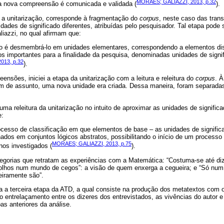
MORAES; GALIAZZI, 2013, p.32
 nova compreensão é comunicada e validada (
).
 a unitarização, corresponde à fragmentação do
corpus
, neste caso das trans
idades de significado diferentes, atribuídas pelo pesquisador. Tal etapa pode 
iazzi, no qual afirmam que:
exto é desmembrá-lo em unidades elementares, correspondendo a elementos di
dos importantes para a finalidade da pesquisa, denominadas unidades de signi
013, p.32
).
sões, iniciei a etapa da unitarização com a leitura e releitura do
corpus
. 
m de assunto, uma nova unidade era criada. Dessa maneira, foram separada
 uma releitura da unitarização no intuito de aproximar as unidades de signifi
e:
processo de classificação em que elementos de base – as unidades de signific
ados em conjuntos lógicos abstratos, possibilitando o início de um processo
MORAES; GALIAZZI, 2013, p.75
nos investigados (
).
tegorias que retratam as experiências com a Matemática: “Costuma-se até di
er olhos num mundo de cegos”: a visão de quem enxerga a cegueira; e “Só n
eiramente são”.
a a terceira etapa da ATD, a qual consiste na produção dos metatextos com 
 entrelaçamento entre os dizeres dos entrevistados, as vivências do autor e o
pas anteriores da análise.