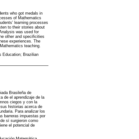
udents who got medals in
rocesses of Mathematics
students’ learning processes
ten to their stories about
Analysis was used for
e other and specificities
these experiences. The
e Mathematics teaching.
 Education; Brazilian
piada Brasileña de
 de el aprendizaje de la
lumnos ciegos y con la
 sus historias acerca de
ndaria. Para analizar los
Las barreras impuestas por
o de sí surgieron como
ene el potencial de
ducación Matemática