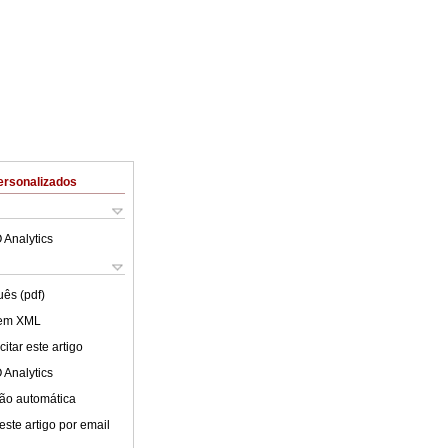
ersonalizados
 Analytics
uês (pdf)
 em XML
itar este artigo
 Analytics
ão automática
este artigo por email