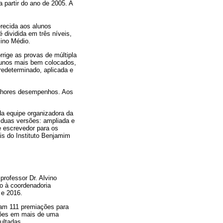
 partir do ano de 2005. A
recida aos alunos
dividida em três níveis,
sino Médio.
rrige as provas de múltipla
lunos mais bem colocados,
redeterminado, aplicada e
elhores desempenhos. Aos
da equipe organizadora da
duas versões: ampliada e
 e escrevedor para os
is do Instituto Benjamim
professor Dr. Alvino
o à coordenadoria
 e 2016.
oram 111 premiações para
ações em mais de uma
ultadas.