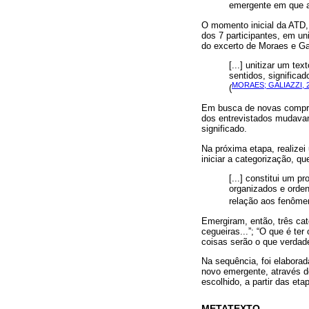
emergente em que a
O momento inicial da ATD,
dos 7 participantes, em un
do excerto de Moraes e Gal
[...] unitizar um t
sentidos, significa
MORAES; GALIAZZI, 2
(
Em busca de novas compreen
dos entrevistados mudava
significado.
Na próxima etapa, realizei
iniciar a categorização, qu
[...] constitui um 
organizados e orden
relação aos fenôme
Emergiram, então, três ca
cegueiras...”; “O que é t
coisas serão o que verdad
Na sequência, foi elaborad
novo emergente, através do
escolhido, a partir das eta
METATEXTO