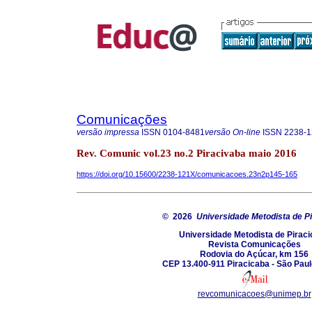
Comunicações
versão impressa
ISSN
0104-8481
versão On-line
ISSN
2238-
Rev. Comunic vol.23 no.2 Piracivaba maio 2016
https://doi.org/10.15600/2238-121X/comunicacoes.23n2p145-165
© 2026
Universidade Metodista de P
Universidade Metodista de Pirac
Revista Comunicações
Rodovia do Açúcar, km 156
CEP 13.400-911 Piracicaba - São Paulo
revcomunicacoes@unimep.br