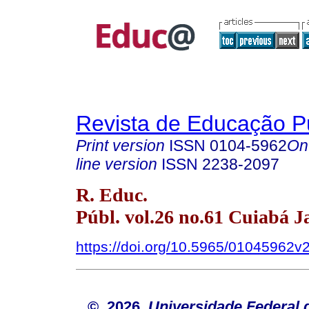
Revista de Educação P
Print version
ISSN
0104-5962
On
line version
ISSN
2238-2097
R. Educ.
Públ. vol.26 no.61 Cuiabá J
https://doi.org/10.5965/01045962
© 2026
Universidade Federal 