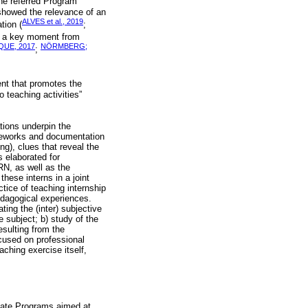
the referred Program
howed the relevance of an
ALVES et al., 2019
tion (
;
 as a key moment from
UE, 2017
NÖRMBERG;
;
ent that promotes the
 teaching activities”
tions underpin the
ameworks and documentation
g), clues that reveal the
s elaborated for
RN, as well as the
hese interns in a joint
ctice of teaching internship
edagogical experiences.
ting the (inter) subjective
e subject; b) study of the
esulting from the
ocused on professional
aching exercise itself,
aduate Programs aimed at