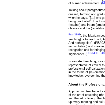
C
of human achievement. (
Talking about postgraduate
oneself, forming and gradu
when he says: “[...] who 
being graduated”. The forma
(teacher) and intern (stude
classes and the (re) elabor
Paz (1999
), the Mexican poe
teaching) is to reach out, 
And nothing else". (PEACE, 1
reconciliation) and meaning
recognition and for bringin
HONNETH, 200
significance (
In assisted teaching, love 
representative of critical 
professional selfrealizati
in the forms of (re) creati
knowledge, overcoming the l
About the Professional
Approaching teacher educati
of the art of educating (t
and the art of living. The J
up every morning and ask q