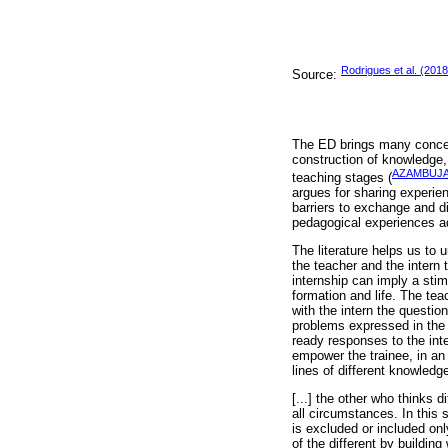
Rodrigues et al. (2018
Source:
The ED brings many concern
construction of knowledge, 
AZAMBUJA
teaching stages (
argues for sharing experie
barriers to exchange and di
pedagogical experiences a
The literature helps us to 
the teacher and the intern 
internship can imply a stim
formation and life. The teac
with the intern the questio
problems expressed in the v
ready responses to the inte
empower the trainee, in an
lines of different knowled
[...] the other who thinks 
all circumstances. In this 
is excluded or included onl
of the different by buildin