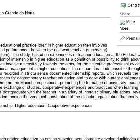
Send th
Rio Grande do Norte
Share
More
More
Permali
ducational practice itself in higher education then involves
 and performance, between the one who teaches (supervisor)
intern). The study, based on experiences of teacher education at the Federal 
on of internship in higher education as a condition of possibility to think abo
s involve a sensitivity towards the other, for the scientific-professional eviden
nal management in higher education. The research is made possible through 
es recorded in strictu sensu documented internship reports, which reveals the 
ences for contemporary teacher education and to cope with current challenge
ercome the Manichean positions, promoting the formation of university teacher
he exchange of studies, cooperative experiences and practices when learning 
he postgraduate with the teacher in a variety of interdisciplinary situations, reve
derstanding the very joint constitution of the didactic organization that involv
ernship; Higher education; Cooperative experiences
pria prática educativa no ensino superior, seguidamente envolve dualidades 