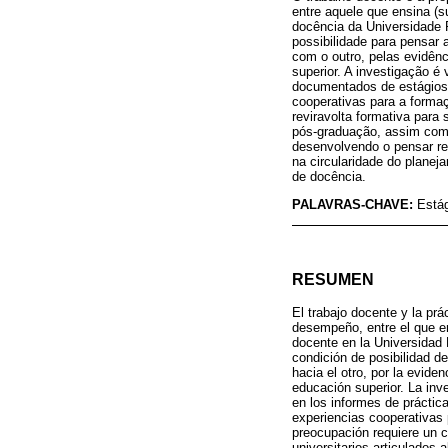
entre aquele que ensina (s
docência da Universidade 
possibilidade para pensar
com o outro, pelas evidên
superior. A investigação é
documentados de estágio
cooperativas para a forma
reviravolta formativa para
pós-graduação, assim como 
desenvolvendo o pensar re
na circularidade do planej
de docência.
PALAVRAS-CHAVE:
Estág
RESUMEN
El trabajo docente y la pr
desempeño, entre el que en
docente en la Universidad 
condición de posibilidad d
hacia el otro, por la evide
educación superior. La inv
en los informes de práctic
experiencias cooperativas 
preocupación requiere un 
universitarios articulados 