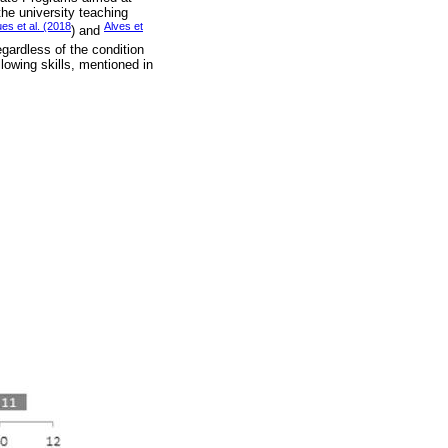
the university teaching
es et al. (2018
Alves et
) and
egardless of the condition
lowing skills, mentioned in