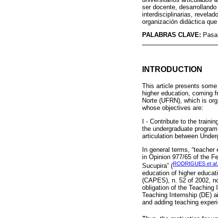
ser docente, desarrollando
interdisciplinarias, revela
organización didáctica que
PALABRAS CLAVE:
Pasan
INTRODUCTION
This article presents some 
higher education, coming 
Norte (UFRN), which is org
whose objectives are:
I - Contribute to the train
the undergraduate program; 
articulation between Under
In general terms, “teacher 
in Opinion 977/65 of the F
RODRIGUES
et al
Sucupira” (
education of higher educat
(CAPES), n. 52 of 2002, n
obligation of the Teaching
Teaching Internship (DE) ai
and adding teaching experie