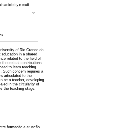
is article by e-mail
nk
University of Rio Grande do
ut education in a shared
ce related to the field of
theoretical contributions
need to learn teaching
s. Such concern requires a
s articulated to the
to be a teacher, developing
aled in the circularity of
es the teaching stage.
entre formação e atuação,