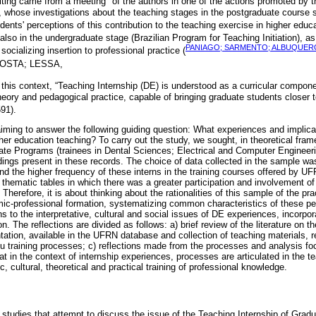
riting came from a meeting
of the authors in one of the actions promoted by 
se investigations about the teaching stages in the postgraduate course s
dents' perceptions of this contribution to the teaching exercise in higher educa
 also in the undergraduate stage (Brazilian Program for Teaching Initiation),
PANIAGO; SARMENTO; ALBUQUERQ
socializing insertion to professional practice (
COSTA; LESSA,
n this context, “Teaching Internship (DE) is understood as a curricular compon
heory and pedagogical practice, capable of bringing graduate students closer to
591).
 aiming to answer the following guiding question: What experiences and implica
gher education teaching? To carry out the study, we sought, in theoretical fr
ate Programs (trainees in Dental Sciences; Electrical and Computer Engineerin
dings present in these records. The choice of data collected in the sample wa
nd the higher frequency of these interns in the training courses offered by UF
thematic tables in which there was a greater participation and involvement of t
Therefore, it is about thinking about the rationalities of this sample of the pra
ic-professional formation, systematizing common characteristics of these p
 to the interpretative, cultural and social issues of DE experiences, incorpora
. The reflections are divided as follows: a) brief review of the literature on th
ation, available in the UFRN database and collection of teaching materials, r
nsu training processes; c) reflections made from the processes and analysis f
t in the context of internship experiences, processes are articulated in the te
c, cultural, theoretical and practical training of professional knowledge.
n
few studies that attempt to discuss the issue of the Teaching Internship of Gr