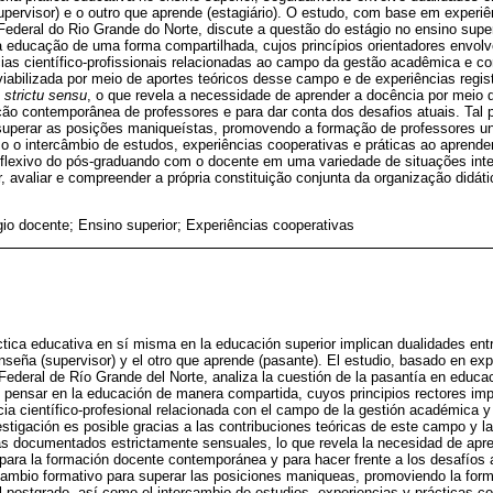
upervisor) e o outro que aprende (estagiário). O estudo, com base em experi
Federal do Rio Grande do Norte, discute a questão do estágio no ensino sup
 a educação de uma forma compartilhada, cujos princípios orientadores envol
cias científico-profissionais relacionadas ao campo da gestão acadêmica e c
 viabilizada por meio de aportes teóricos desse campo e de experiências regis
s
strictu sensu
, o que revela a necessidade de aprender a docência por meio 
ção contemporânea de professores e para dar conta dos desafios atuais. Tal
 superar as posições maniqueístas, promovendo a formação de professores univ
o intercâmbio de estudos, experiências cooperativas e práticas ao aprender
flexivo do pós-graduando com o docente em uma variedade de situações inter
ar, avaliar e compreender a própria constituição conjunta da organização didát
io docente; Ensino superior; Experiências cooperativas
áctica educativa en sí misma en la educación superior implican dualidades ent
seña (supervisor) y el otro que aprende (pasante). El estudio, basado en ex
Federal de Río Grande del Norte, analiza la cuestión de la pasantía en educ
e pensar en la educación de manera compartida, cuyos principios rectores imp
ncia científico-profesional relacionada con el campo de la gestión académica 
estigación es posible gracias a las contribuciones teóricas de este campo y l
as documentados estrictamente sensuales, lo que revela la necesidad de apr
para la formación docente contemporánea y para hacer frente a los desafíos 
cambio formativo para superar las posiciones maniqueas, promoviendo la for
al postgrado, así como el intercambio de estudios, experiencias y prácticas c