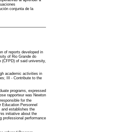
tuaciones
tución conjunta de la
on of reports developed in
sity of Rio Grande do
 (CFPD) of said university,
ugh academic activities in
; III - Contribute to the
graduate programs, expressed
whose rapporteur was Newton
responsible for the
er Education Personnel
 and establishes the
s initiative about the
ing professional performance