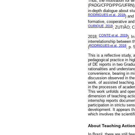
Thus, the motivation for w
(PADG/CFPD/PPG/UFRN), who
in-depth dialogue about stu
RODRIGUES et al., 2018
) and
formative, cooperative and 
OURIQUE, 2018
; ZUTIÃO; 
CONTE et al., 2019
2018;
). I
interrelationship between t
RODRIGUES et al., 2018
(
, p. 
This is a reflective study,
pedagogical practice in hi
of DE reports in two Gradu
rationalities and understan
convenience, bearing in mi
discussion observed in the 
work. of assisted teaching. 
in the processes of academ
This work unfolds and opens
dimension of teaching action
internship reports document
participation in strictu se
development. It appears tha
which involves the scientifi
About Teaching Actio
In Brazil, there are still 