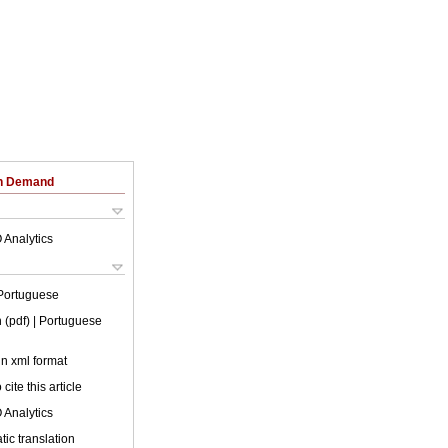
on Demand
 Analytics
Portuguese
 (pdf)
| Portuguese
 in xml format
cite this article
 Analytics
ic translation