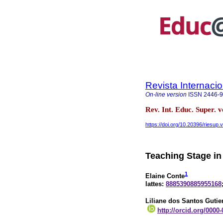
Revista Internaci
On-line version
ISSN
2446-
Rev. Int. Educ. Super.
https://doi.org/10.20396/riesup
Teaching Stage in
1
Elaine Conte
lattes:
8885390885955168
Liliane dos Santos Gutie
http://orcid.org/0000