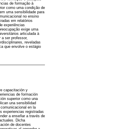
ências de formação à
erior como uma condição de
vem uma sensibilidade para
omunicacional no ensino
tradas em relatórios
de experiências
 preocupação exige uma
ersitários articulada à
 a ser professor,
disciplinares, reveladas
ica que envolve o estágio
re capacitación y
periencias de formación
ación superior como una
lican una sensibilidad
y comunicacional en la
as experiencias registradas
ender a enseñar a través de
actuales. Dicha
mación de docentes
ooperativas al aprender a