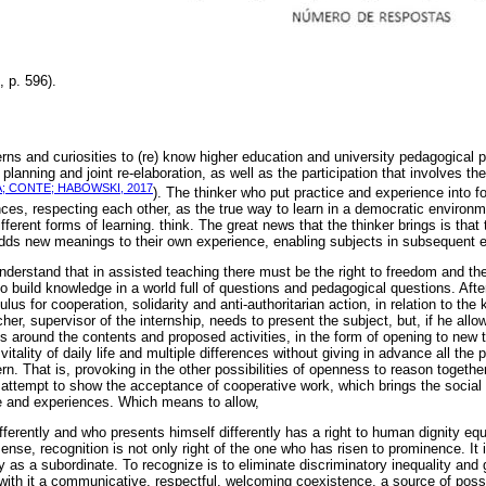
, p. 596).
s and curiosities to (re) know higher education and university pedagogical p
planning and joint re-elaboration, as well as the participation that involves the
; CONTE; HABOWSKI, 2017
). The thinker who put practice and experience into 
nces, respecting each other, as the true way to learn in a democratic environ
fferent forms of learning. think. The great news that the thinker brings is that 
dds new meanings to their own experience, enabling subjects in subsequent 
understand that in assisted teaching there must be the right to freedom and th
to build knowledge in a world full of questions and pedagogical questions. After
ulus for cooperation, solidarity and anti-authoritarian action, in relation to th
her, supervisor of the internship, needs to present the subject, but, if he allo
ns around the contents and proposed activities, in the form of opening to new 
itality of daily life and multiple differences without giving in advance all t
rn. That is, provoking in the other possibilities of openness to reason togeth
 attempt to show the acceptance of cooperative work, which brings the socia
ge and experiences. Which means to allow,
differently and who presents himself differently has a right to human dignity e
sense, recognition is not only right of the one who has risen to prominence. It 
y as a subordinate. To recognize is to eliminate discriminatory inequality an
g with it a communicative, respectful, welcoming coexistence, a source of possi