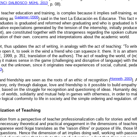
ENCI; DALBOSCO; MÜHL, 2013
, p. 08).
 teacher education and training, is complex because it implies self-training, 
Gadamer (2000
ating as
) said in the text La Educación es Educarse. This fact r
graduates is graduated and reformed when graduating and who is graduated is
tive expectations generated by the tension of the internship, initially produ
nt), are constituted together with the strangeness regarding the spoken culture,
ation of their own. concerns and interpretations about the academic world.
t, thus updates the act of writing, in analogy with the act of teaching: “To writ
to open it, to seek in the wind a friend who can squeeze it. there. It is an att
999, p. 351; translation of the authors). The act of reading the world, of (re) 
 it makes sense in the game (challenging and disruptive of language) with the o
g out the unknown, since it originates new experiences of social, cultural, peda
3
).
Honneth, 2003
and friendship are seen as the roots of an ethic of recognition (
). 
theory, only through dialogue, love and friendship is it possible to build empat
on, based on the struggle for recognition and questioning of ideas. Humanity 
on of worlds, solidarity and mutual help in games with otherness, in order to m
ogical conformity to life in society and the simple ordering and regulation. o
ization of Teaching
on from a perspective of teacher professionalization calls for stories and ref
he necessary theoretical and practical engagement in the dimensions of teachin
apanese word Ikigai translates as the “raison d'être” or purpose of life, those 
uestions. Hence the dimension of art implies doing well, working with passio