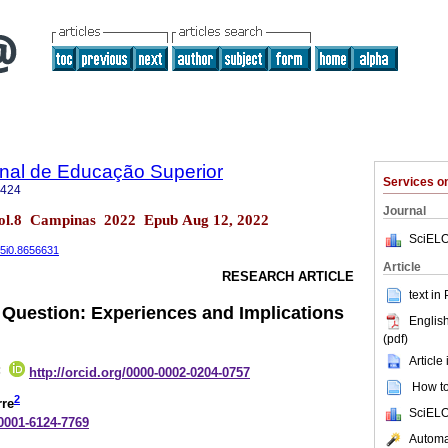
onal de Educação Superior
Services 
9424
Journal
 vol.8 Campinas 2022 Epub Aug 12, 2022
SciELO
.v5i0.8656631
Article
RESEARCH ARTICLE
text in
 Question: Experiences and Implications
English
(pdf)
Article
;
http://orcid.org/0000-0002-0204-0757
How to 
2
rre
SciELO
-0001-6124-7769
Automat