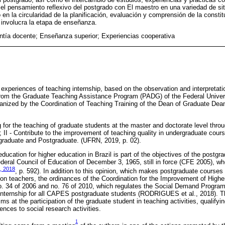
 el pensamiento reflexivo del postgrado con El maestro en una variedad de si
do en la circularidad de la planificación, evaluación y comprensión de la consti
 involucra la etapa de enseñanza.
tía docente; Enseñanza superior; Experiencias cooperativa
experiences of teaching internship, based on the observation and interpretati
from the Graduate Teaching Assistance Program (PADG) of the Federal Univer
anized by the Coordination of Teaching Training of the Dean of Graduate Dean
ing for the teaching of graduate students at the master and doctorate level thro
II - Contribute to the improvement of teaching quality in undergraduate courses
graduate and Postgraduate. (UFRN, 2019, p. 02).
education for higher education in Brazil is part of the objectives of the post
ederal Council of Education of December 3, 1965, still in force (CFE 2005), 
., 2018
, p. 592). In addition to this opinion, which makes postgraduate courses 
ion teachers, the ordinances of the Coordination for the Improvement of High
o. 34 of 2006 and no. 76 of 2010, which regulates the Social Demand Program
 Internship for all CAPES postgraduate students (RODRIGUES et al., 2018). Thi
ms at the participation of the graduate student in teaching activities, qualify
nces to social research activities.
1