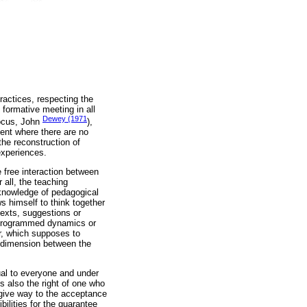
ractices, respecting the
 formative meeting in all
Dewey (1971
focus, John
),
ment where there are no
the reconstruction of
experiences.
e free interaction between
 all, the teaching
e knowledge of pedagogical
ws himself to think together
texts, suggestions or
he programmed dynamics or
er, which supposes to
l dimension between the
qual to everyone and under
is also the right of one who
d give way to the acceptance
bilities for the guarantee