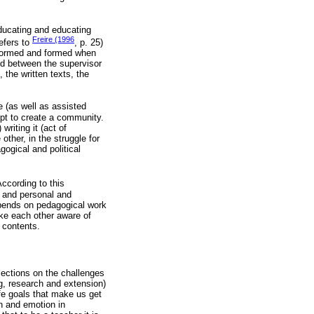
educating and educating
Freire (1996
efers to
, p. 25)
 formed and formed when
ced between the supervisor
 the written texts, the
e (as well as assisted
empt to create a community.
writing it (act of
ther, in the struggle for
gogical and political
According to this
hy and personal and
depends on pedagogical work
ake each other aware of
f contents.
lections on the challenges
g, research and extension)
life goals that make us get
n and emotion in