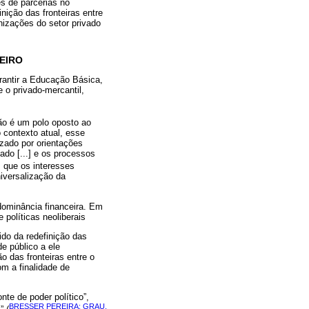
s de parcerias no
nição das fronteiras entre
izações do setor privado
EIRO
rantir a Educação Básica,
e o privado-mercantil,
não é um polo oposto ao
 contexto atual, esse
zado por orientações
cado [...] e os processos
m que os interesses
iversalização da
dominância financeira. Em
políticas neoliberais
ido da redefinição das
e público a ele
o das fronteiras entre o
om a finalidade de
te de poder político”,
BRESSER PEREIRA; GRAU,