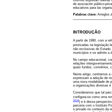
mismos expresan nuevas fo
de asociación público-pri
educativos para las organi
Palabras clave:
Arreglos 
INTRODUÇÃO
A partir de 1990, com a r
priorizadas na legislação br
não exclusivas do Estado, 
municípios e se admite a d
No campo educacional, como
relações intergovernamenta
quais fundos, convênios, 
Neste artigo, centramos a 
expressam a adoção de nov
uma nova modalidade de par
a organizações diversas é 
Consideramos que tal parc
configura-se como uma nov
2018
) e é dessa perspectiv
parceria com o Instituto P
o privado no contexto da r