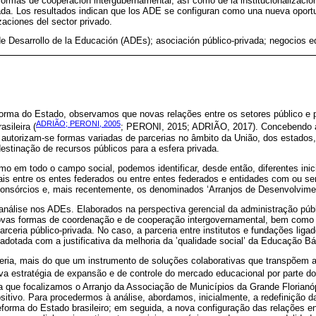
rmas de cooperación intergubernamental, así como de la institucionalizaci
vada. Los resultados indican que los ADE se configuran como una nueva oport
zaciones del sector privado.
de Desarrollo de la Educación (ADEs); asociación público-privada; negocios e
eforma do Estado, observamos que novas relações entre os setores público e 
ADRIÃO; PERONI, 2005
asileira (
; PERONI, 2015; ADRIÃO, 2017). Concebendo 
autorizam-se formas variadas de parcerias no âmbito da União, dos estados, 
estinação de recursos públicos para a esfera privada.
 em todo o campo social, podemos identificar, desde então, diferentes inici
is entre os entes federados ou entre entes federados e entidades com ou sem
consórcios e, mais recentemente, os denominados ‘Arranjos de Desenvolvim
análise nos ADEs. Elaborados na perspectiva gerencial da administração públi
as formas de coordenação e de cooperação intergovernamental, bem como d
ceria público-privada. No caso, a parceria entre institutos e fundações lig
adotada com a justificativa da melhoria da ‛qualidade social’ da Educação Bás
eria, mais do que um instrumento de soluções colaborativas que transpõem a
a estratégia de expansão e de controle do mercado educacional por parte do 
a que focalizamos o Arranjo da Associação de Municípios da Grande Florianóp
ositivo. Para procedermos à análise, abordamos, inicialmente, a redefinição da
eforma do Estado brasileiro; em seguida, a nova configuração das relações ent