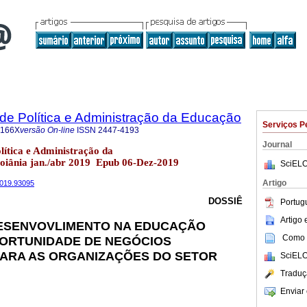
a de Política e Administração da Educação
Serviços P
-166X
versão On-line
ISSN
2447-4193
Journal
olítica e Administração da
oiânia jan./abr 2019 Epub 06-Dez-2019
SciELO
Artigo
2019.93095
DOSSIÊ
Portug
Artigo
ESENVOVLIMENTO NA EDUCAÇÃO
Como c
PORTUNIDADE DE NEGÓCIOS
PARA AS ORGANIZAÇÕES DO SETOR
SciELO
Traduç
Enviar 