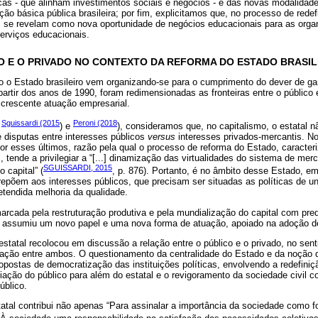
cas - que alinham investimentos sociais e negócios - e das novas modalidade
o básica pública brasileira; por fim, explicitamos que, no processo de redefi
s se revelam como nova oportunidade de negócios educacionais para as organ
erviços educacionais.
CO E O PRIVADO NO CONTEXTO DA REFORMA DO ESTADO BRASIL
 o Estado brasileiro vem organizando-se para o cumprimento do dever de ga
partir dos anos de 1990, foram redimensionadas as fronteiras entre o público 
 crescente atuação empresarial.
Sguissardi (2015
Peroni (2018
e
) e
), consideramos que, no capitalismo, o estatal 
disputas entre interesses públicos
versus
interesses privados-mercantis. No
 esses últimos, razão pela qual o processo de reforma do Estado, caracteri
s, tende a privilegiar a “[...] dinamização das virtualidades do sistema de mer
SGUISSARDI, 2015
 capital” (
, p. 876). Portanto, é no âmbito desse Estado, e
epõem aos interesses públicos, que precisam ser situadas as políticas de un
tendida melhoria da qualidade.
cada pela restruturação produtiva e pela mundialização do capital com pre
 assumiu um novo papel e uma nova forma de atuação, apoiado na adoção de 
estatal recolocou em discussão a relação entre o público e o privado, no sent
gração entre ambos. O questionamento da centralidade do Estado e da noção d
ropostas de democratização das instituições políticas, envolvendo a redefiniçã
liação do público para além do estatal e o revigoramento da sociedade civil c
úblico.
atal contribui não apenas “Para assinalar a importância da sociedade como fon