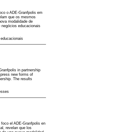
foco o ADE-Granfpolis em
revelam que os mesmos
nova modalidade de
e negócios educacionais
 educacionais
anfpolis in partnership
express new forms of
nership. The results
esses
o foco el ADE-Granfpolis en
al, revelan que los