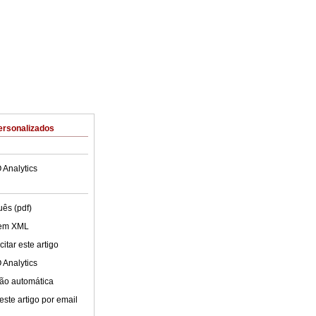
ersonalizados
 Analytics
uês (pdf)
 em XML
itar este artigo
 Analytics
ão automática
este artigo por email