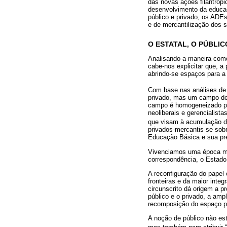
das novas ações filantrópi
desenvolvimento da educaçã
público e privado, os ADE
e de mercantilização dos s
O ESTATAL, O PÚBLI
Analisando a maneira como
cabe-nos explicitar que, a 
abrindo-se espaços para a
Com base nas análises d
privado, mas um campo de 
campo é homogeneizado por
neoliberais e gerencialista
que visam à acumulação do
privados-mercantis se sobr
Educação Básica e sua pre
Vivenciamos uma época mar
correspondência, o Estado
A reconfiguração do papel 
fronteiras e da maior inte
circunscrito dá origem a p
público e o privado, a amp
recomposição do espaço p
A noção de público não est