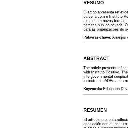
RESUMO
O artigo apresenta reflex
parceria com o Instituto P
expressam novas formas d
parceria público-privada.
para as organizações do se
Palavras-chave:
Arranjos
ABSTRACT
The article presents refle
with Instituto Positivo. T
intergovernmental cooperati
indicate that ADEs are a n
Keywords:
Education Deve
RESUMEN
El artículo presenta refle
asociación con el Instituto