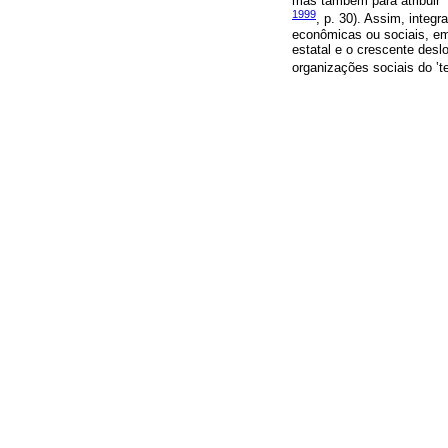
mas também para atribuir 
1999
, p. 30). Assim, inte
econômicas ou sociais, em
estatal e o crescente desl
organizações sociais do ‛ter
Estamos, portanto, presenc
com ‛sentido público’; em s
tradicionais entre o públi
social, mas que, em última
negócios e de lucro.
Com base em informações bá
Brasileiro de Geografia e 
1
áreas: educação
, saúde, 
ambiente, transporte, de
consórcios públicos e admi
apoio do setor privado ou
privado estavam presente
declararam formar alguma ar
Importa ressaltar, além d
público e o privado. No pr
empresarial, nas quais os
soluções privadas e o em
questão social e o incenti
PERONI, 2
políticas sociais (
Nesse processo, em nome d
espaços e novas relações 