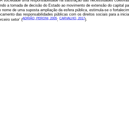
“À sociedade uma responsabilidade na satisfação das necessidades coletivas
grando a tomada de decisão do Estado ao movimento de extensão do capital p
 nome de uma suposta ampliação da esfera pública, estimula-se o fortalecim
ocamento das responsabilidades públicas com os direitos sociais para a inicia
ADRIÃO; PERONI, 2005
CARVALHO, 2017
ceiro setor’ (
;
).
iando o surgimento de uma esfera pública que não integra o aparelho estatal
íntese, vivenciamos uma ruptura dos limites entre público e privado. A redefi
co e o privado dá margem a políticas com aparências modernizadoras, democrá
 instância, favorecem os objetivos da iniciativa privada/mercantil, já que cr
sicas sobre os municípios brasileiros, obtidas por meio de pesquisas realiz
Estatística (IBGE, 2012; 2016), é possível dimensionar a participação do seto
assistência e desenvolvimento social, emprego e/ou trabalho, turismo, cultur
senvolvimento urbano e saneamento básico. As pesquisas abrangeram formas
nistrativos entre os diferentes entes federativos, os convênios de parceria c
 de comunidades. Os dados coletados em 2011 demostram que “os convênios 
s em 42,7% e com apoio do setor privado ou de comunidades, em 26,8% dos 
ticulação interinstitucional” (IBGE, 2012, p. 40).
os limites ambíguos entre ambos, um duplo movimento no processo de reconfi
imeiro, estão as novas formas de solidariedade baseadas na cooperação voluntá
 grupos de interesses se autorresponsabilizam pela solução das questões soc
preendedorismo social. O segundo é o do crescente protagonismo empresari
vo público para que a sociedade civil vinculada ao mercado interfira, elabore,
013
BALL, 2014
;
).
a responsabilização e da auto-organização social, surgem novos “atores”, 
políticas, envolvendo novos movimentos sociais e os empresários. Conside