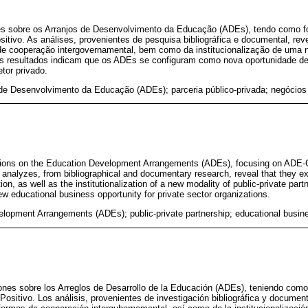
ões sobre os Arranjos de Desenvolvimento da Educação (ADEs), tendo como 
ositivo. As análises, provenientes de pesquisa bibliográfica e documental, 
e cooperação intergovernamental, bem como da institucionalização de uma 
 Os resultados indicam que os ADEs se configuram como nova oportunidade d
tor privado.
 de Desenvolvimento da Educação (ADEs); parceria público-privada; negócios
ctions on the Education Development Arrangements (ADEs), focusing on ADE-Gr
he analyzes, from bibliographical and documentary research, reveal that they 
on, as well as the institutionalization of a new modality of public-private part
ew educational business opportunity for private sector organizations.
lopment Arrangements (ADEs); public-private partnership; educational busin
xiones sobre los Arreglos de Desarrollo de la Educación (ADEs), teniendo com
 Positivo. Los análisis, provenientes de investigación bibliográfica y document