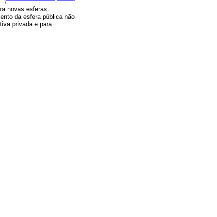
” (
ara novas esferas
ento da esfera pública não
tiva privada e para
 e de uma esfera privada
nição das fronteiras
ticas e de interesse
iam novas oportunidades de
adas pelo Instituto
r privado nas seguintes
a, habitação, meio
 de associação, como os
om o setor privado e o
com participação do setor
[municípios] que
guração da relação entre o
ria e na filantropia
iais, disseminando as
al nos encaminhamentos da
 dissemine e execute
novos papéis, novos
rando os novos métodos