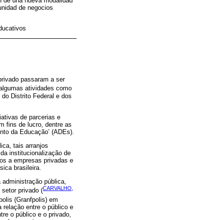
ón de una nueva modalidad
unidad de negocios
ducativos
privado passaram a ser
algumas atividades como
do Distrito Federal e dos
ativas de parcerias e
 fins de lucro, dentre as
ento da Educação’ (ADEs).
ca, tais arranjos
a institucionalização de
ados a empresas privadas e
ica brasileira.
 administração pública,
CARVALHO,
setor privado (
olis (Granfpolis) em
 relação entre o público e
re o público e o privado,