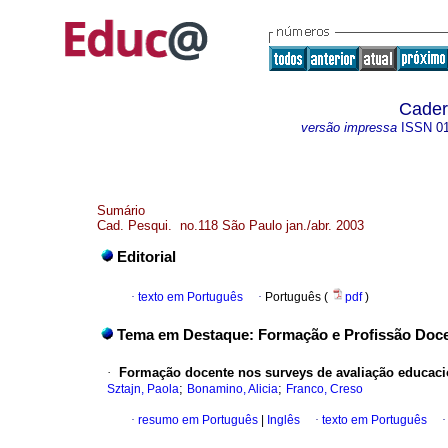
Cader
versão impressa
ISSN
0
Sumário
Cad. Pesqui. no.118 São Paulo jan./abr. 2003
Editorial
·
texto em Português
·
Português (
pdf
)
Tema em Destaque: Formação e Profissão Doc
·
Formação docente nos surveys de avaliação educaci
;
;
Sztajn, Paola
Bonamino, Alicia
Franco, Creso
·
resumo em Português
|
Inglês
·
texto em Português