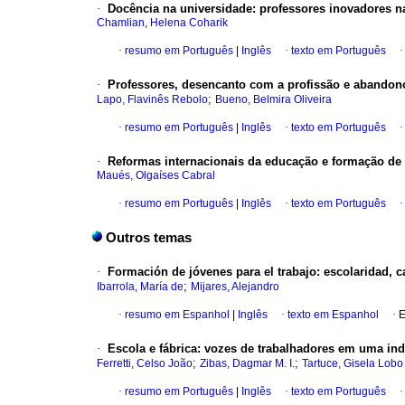
·
Docência na universidade: professores inovadores 
Chamlian, Helena Coharik
·
resumo em Português
|
Inglês
·
texto em Português
·
Professores, desencanto com a profissão e abandon
;
Lapo, Flavinês Rebolo
Bueno, Belmira Oliveira
·
resumo em Português
|
Inglês
·
texto em Português
·
Reformas internacionais da educação e formação de
Maués, Olgaíses Cabral
·
resumo em Português
|
Inglês
·
texto em Português
Outros temas
·
Formación de jóvenes para el trabajo: escolaridad, ca
;
Ibarrola, María de
Mijares, Alejandro
·
resumo em Espanhol
|
Inglês
·
texto em Espanhol
·
E
·
Escola e fábrica: vozes de trabalhadores em uma ind
;
;
Ferretti, Celso João
Zibas, Dagmar M. I.
Tartuce, Gisela Lobo 
·
resumo em Português
|
Inglês
·
texto em Português