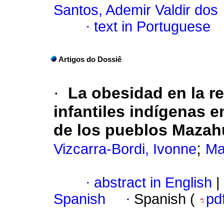
Santos, Ademir Valdir dos
·
text in Portuguese
Artigos do Dossiê
·
La obesidad en la re
infantiles indígenas 
de los pueblos Mazah
;
Vizcarra-Bordi, Ivonne
Ma
·
abstract in English
|
Spanish
·
Spanish (
pd