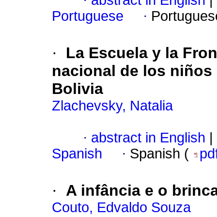
·
abstract in English
|
Portuguese
·
Portugues
·
La Escuela y la Fron
nacional de los niños 
Bolivia
Zlachevsky, Natalia
·
abstract in English
|
Spanish
·
Spanish (
pd
·
A infância e o brinca
Couto, Edvaldo Souza