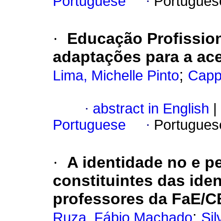
Portuguese
·
Portugues
·
Educação Profission
adaptações para a ace
;
Lima, Michelle Pinto
Capp
·
abstract in English
|
Portuguese
·
Portugues
·
A identidade no e p
constituintes das ide
professores da FaE/
;
Ruza, Fábio Machado
Si