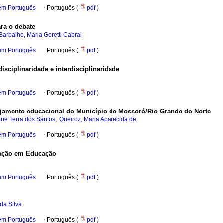
 em Português
·
Português (
pdf
)
ra o debate
Barbalho, Maria Goretti Cabral
 em Português
·
Português (
pdf
)
isciplinaridade e interdisciplinaridade
 em Português
·
Português (
pdf
)
nejamento educacional do Município de Mossoró/Rio Grande do Norte
;
ane Terra dos Santos
Queiroz, Maria Aparecida de
 em Português
·
Português (
pdf
)
uação em Educação
 em Português
·
Português (
pdf
)
 da Silva
 em Português
·
Português (
pdf
)