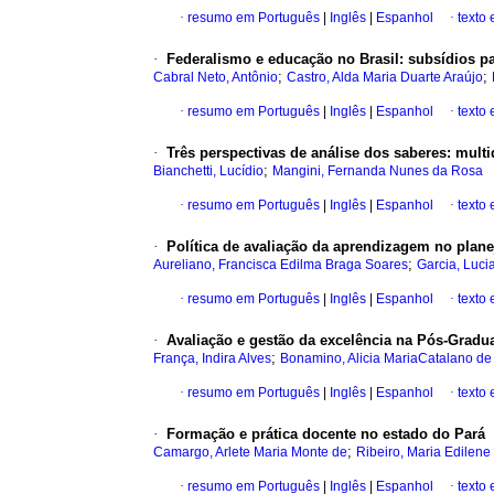
·
resumo em Português
|
Inglês
|
Espanhol
·
texto
·
Federalismo e educação no Brasil: subsídios pa
;
;
Cabral Neto, Antônio
Castro, Alda Maria Duarte Araújo
·
resumo em Português
|
Inglês
|
Espanhol
·
texto
·
Três perspectivas de análise dos saberes: multid
;
Bianchetti, Lucídio
Mangini, Fernanda Nunes da Rosa
·
resumo em Português
|
Inglês
|
Espanhol
·
texto
·
Política de avaliação da aprendizagem no pla
;
Aureliano, Francisca Edilma Braga Soares
Garcia, Luci
·
resumo em Português
|
Inglês
|
Espanhol
·
texto
·
Avaliação e gestão da excelência na Pós-Grad
;
França, Indira Alves
Bonamino, Alicia MariaCatalano de
·
resumo em Português
|
Inglês
|
Espanhol
·
texto
·
Formação e prática docente no estado do Pará
;
Camargo, Arlete Maria Monte de
Ribeiro, Maria Edilene
·
resumo em Português
|
Inglês
|
Espanhol
·
texto