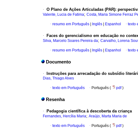
·
O Plano de Ações Articuladas (PAR): perspectiv
;
Valente, Lucia de Fatima
Costa, Maria Simone Ferraz Pe
·
resumo em Português
|
Inglês
|
Espanhol
·
texto
·
Faces do gerencialismo em educação no contex
;
Silva, Marcelo Soares Pereira da
Carvalho, Lorena Sou
·
resumo em Português
|
Inglês
|
Espanhol
·
texto
Documento
·
Instruções para arrecadação do subsídio literár
Dias, Thiago Alves
·
texto em Português
·
Português (
pdf
)
Resenha
·
Pedagogia científica à descoberta da criança
;
Fernandes, Hercília Maria
Araújo, Marta Maria de
·
texto em Português
·
Português (
pdf
)