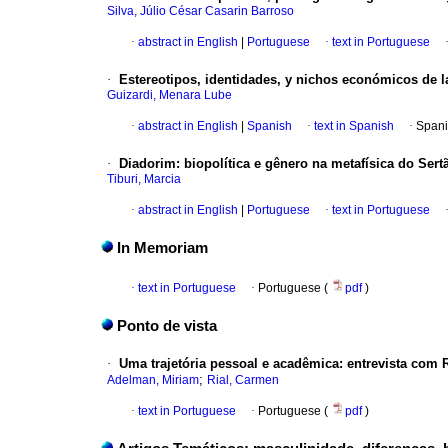
Silva, Júlio César Casarin Barroso
·
abstract in English
|
Portuguese
·
text in Portuguese
·
Estereotipos, identidades, y nichos económicos de l
Guizardi, Menara Lube
·
abstract in English
|
Spanish
·
text in Spanish
·
Spani
·
Diadorim: biopolítica e gênero na metafísica do Sert
Tiburi, Marcia
·
abstract in English
|
Portuguese
·
text in Portuguese
In Memoriam
·
text in Portuguese
·
Portuguese (
pdf
)
Ponto de vista
·
Uma trajetória pessoal e acadêmica: entrevista com
;
Adelman, Miriam
Rial, Carmen
·
text in Portuguese
·
Portuguese (
pdf
)