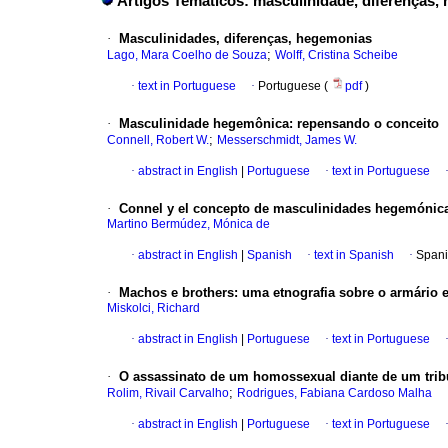
Artigos Temáticos: masculinidade, diferenças,
·
Masculinidades, diferenças, hegemonias
;
Lago, Mara Coelho de Souza
Wolff, Cristina Scheibe
·
text in Portuguese
·
Portuguese (
pdf
)
·
Masculinidade hegemônica: repensando o conceito
;
Connell, Robert W.
Messerschmidt, James W.
·
abstract in English
|
Portuguese
·
text in Portuguese
·
Connel y el concepto de masculinidades hegemónicas
Martino Bermúdez, Mónica de
·
abstract in English
|
Spanish
·
text in Spanish
·
Spani
·
Machos e brothers: uma etnografia sobre o armário 
Miskolci, Richard
·
abstract in English
|
Portuguese
·
text in Portuguese
·
O assassinato de um homossexual diante de um trib
;
Rolim, Rivail Carvalho
Rodrigues, Fabiana Cardoso Malha
·
abstract in English
|
Portuguese
·
text in Portuguese