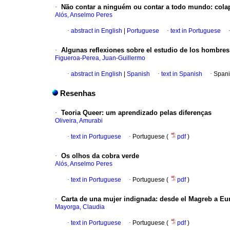
·
Não contar a ninguém ou contar a todo mundo: cola
Alós, Anselmo Peres
·
abstract in English
|
Portuguese
·
text in Portuguese
·
Algunas reflexiones sobre el estudio de los hombr
Figueroa-Perea, Juan-Guillermo
·
abstract in English
|
Spanish
·
text in Spanish
·
Spani
Resenhas
·
Teoria Queer: um aprendizado pelas diferenças
Oliveira, Amurabi
·
text in Portuguese
·
Portuguese (
pdf
)
·
Os olhos da cobra verde
Alós, Anselmo Peres
·
text in Portuguese
·
Portuguese (
pdf
)
·
Carta de una mujer indignada: desde el Magreb a Eu
Mayorga, Claudia
·
text in Portuguese
·
Portuguese (
pdf
)