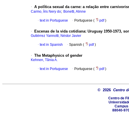
·
A política sexual da carne: a relação entre carnivor
;
Carmo, Íris Nery do
Bonetti, Alinne
·
text in Portuguese
·
Portuguese (
pdf
)
·
Escenas de la vida cotidiana: Uruguay 1950-1973, s
Gutiérrez Yannotti, Néstor Javier
·
text in Spanish
·
Spanish (
pdf
)
·
The Metaphysics of gender
Kehnen, Tânia A.
·
text in Portuguese
·
Portuguese (
pdf
)
© 2026
Centro d
Centro de Fi
Universidad
Campus U
88040-970 