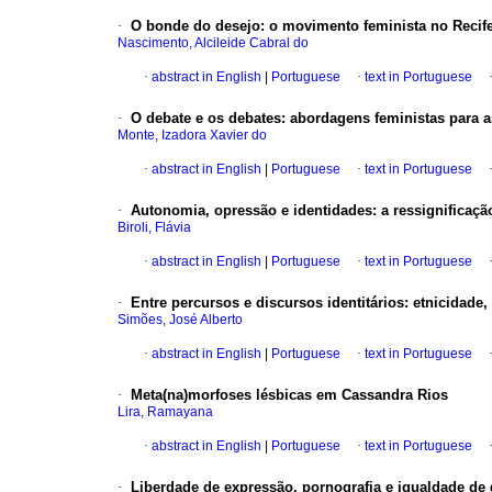
·
O bonde do desejo: o movimento feminista no Recife
Nascimento, Alcileide Cabral do
·
abstract in English
|
Portuguese
·
text in Portuguese
·
O debate e os debates: abordagens feministas para a
Monte, Izadora Xavier do
·
abstract in English
|
Portuguese
·
text in Portuguese
·
Autonomia, opressão e identidades: a ressignificação
Biroli, Flávia
·
abstract in English
|
Portuguese
·
text in Portuguese
·
Entre percursos e discursos identitários: etnicidade,
Simões, José Alberto
·
abstract in English
|
Portuguese
·
text in Portuguese
·
Meta(na)morfoses lésbicas em Cassandra Rios
Lira, Ramayana
·
abstract in English
|
Portuguese
·
text in Portuguese
·
Liberdade de expressão, pornografia e igualdade de