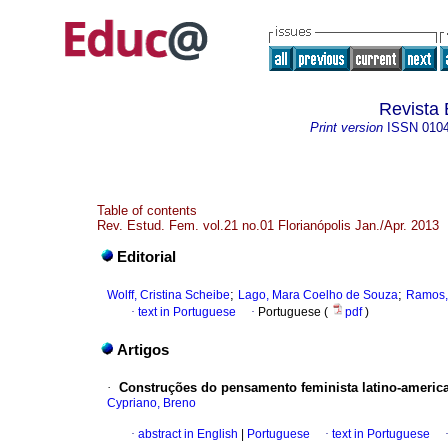
Revista 
Print version
ISSN
010
Table of contents
Rev. Estud. Fem. vol.21 no.01 Florianópolis Jan./Apr. 2013
Editorial
;
;
Wolff, Cristina Scheibe
Lago, Mara Coelho de Souza
Ramos, 
·
text in Portuguese
·
Portuguese (
pdf
)
Artigos
·
Construções do pensamento feminista latino-americ
Cypriano, Breno
·
abstract in English
|
Portuguese
·
text in Portuguese