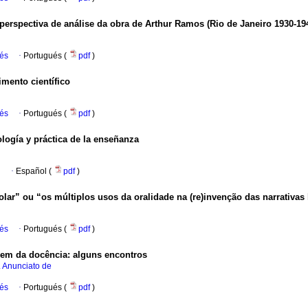
perspectiva de análise da obra de Arthur Ramos (Rio de Janeiro 1930-19
ués
·
Portugués (
pdf
)
mento científico
ués
·
Portugués (
pdf
)
logía y práctica de la enseñanza
l
·
Español (
pdf
)
lar” ou “os múltiplos usos da oralidade na (re)invenção das narrativas 
ués
·
Portugués (
pdf
)
gem da docência: alguns encontros
. Anunciato de
ués
·
Portugués (
pdf
)