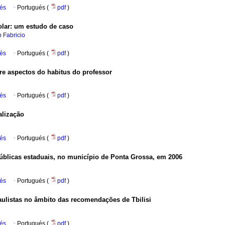
ués
·
Portugués (
pdf
)
olar: um estudo de caso
 Fabricio
ués
·
Portugués (
pdf
)
re aspectos do habitus do professor
ués
·
Portugués (
pdf
)
alização
ués
·
Portugués (
pdf
)
públicas estaduais, no município de Ponta Grossa, em 2006
ués
·
Portugués (
pdf
)
ulistas no âmbito das recomendações de Tbilisi
i
ués
·
Portugués (
pdf
)