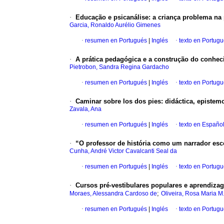
·
Educação e psicanálise: a criança problema na 
Garcia, Ronaldo Aurélio Gimenes
·
resumen en Portugués
|
Inglés
·
texto en Portug
·
A prática pedagógica e a construção do conheci
Pietrobon, Sandra Regina Gardacho
·
resumen en Portugués
|
Inglés
·
texto en Portug
·
Caminar sobre los dos pies: didáctica, epistemo
Zavala, Ana
·
resumen en Portugués
|
Inglés
·
texto en Españo
·
“O professor de história como um narrador esco
Cunha, André Victor Cavalcanti Seal da
·
resumen en Portugués
|
Inglés
·
texto en Portug
·
Cursos pré-vestibulares populares e aprendiza
;
Moraes, Alessandra Cardoso de
Oliveira, Rosa Maria M
·
resumen en Portugués
|
Inglés
·
texto en Portug