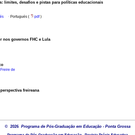
 limites, desafios e pistas para políticas educacionais
ués
·
Portugués (
pdf
)
r nos governos FHC e Lula
co
 Freire de
 perspectiva freireana
© 2026
Programa de Pós-Graduação em Educação - Ponta Grossa
Programa de Pós-Graduação em Educação - Revista Práxis Educativa