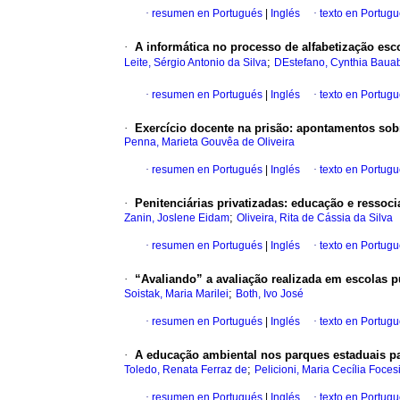
·
resumen en Portugués
|
Inglés
·
texto en Portug
·
A informática no processo de alfabetização esc
;
Leite, Sérgio Antonio da Silva
DEstefano, Cynthia Bauab
·
resumen en Portugués
|
Inglés
·
texto en Portug
·
Exercício docente na prisão: apontamentos sob
Penna, Marieta Gouvêa de Oliveira
·
resumen en Portugués
|
Inglés
·
texto en Portug
·
Penitenciárias privatizadas: educação e ressoci
;
Zanin, Joslene Eidam
Oliveira, Rita de Cássia da Silva
·
resumen en Portugués
|
Inglés
·
texto en Portug
·
“Avaliando” a avaliação realizada em escolas 
;
Soistak, Maria Marilei
Both, Ivo José
·
resumen en Portugués
|
Inglés
·
texto en Portug
·
A educação ambiental nos parques estaduais pa
;
Toledo, Renata Ferraz de
Pelicioni, Maria Cecília Foces
·
resumen en Portugués
|
Inglés
·
texto en Portug