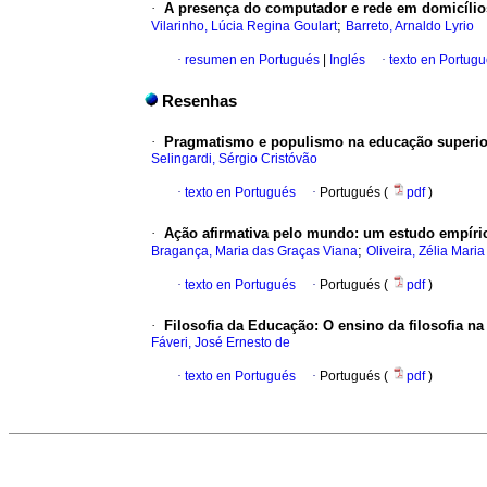
·
A presença do computador e rede em domicílios:
;
Vilarinho, Lúcia Regina Goulart
Barreto, Arnaldo Lyrio
·
resumen en Portugués
|
Inglés
·
texto en Portug
Resenhas
·
Pragmatismo e populismo na educação superio
Selingardi, Sérgio Cristóvão
·
texto en Portugués
·
Portugués (
pdf
)
·
Ação afirmativa pelo mundo: um estudo empíri
;
Bragança, Maria das Graças Viana
Oliveira, Zélia Maria
·
texto en Portugués
·
Portugués (
pdf
)
·
Filosofia da Educação: O ensino da filosofia na
Fáveri, José Ernesto de
·
texto en Portugués
·
Portugués (
pdf
)