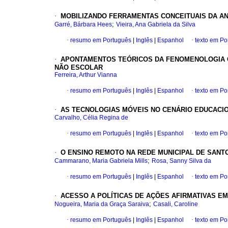
·
MOBILIZANDO FERRAMENTAS CONCEITUAIS DA AN
;
Garré, Bárbara Hees
Vieira, Ana Gabriela da Silva
·
resumo em Português
|
Inglês
|
Espanhol
·
texto em Po
·
APONTAMENTOS TEÓRICOS DA FENOMENOLOGIA 
NÃO ESCOLAR
Ferreira, Arthur Vianna
·
resumo em Português
|
Inglês
|
Espanhol
·
texto em Po
·
AS TECNOLOGIAS MÓVEIS NO CENÁRIO EDUCACIO
Carvalho, Célia Regina de
·
resumo em Português
|
Inglês
|
Espanhol
·
texto em Po
·
O ENSINO REMOTO NA REDE MUNICIPAL DE SANT
;
Cammarano, Maria Gabriela Mills
Rosa, Sanny Silva da
·
resumo em Português
|
Inglês
|
Espanhol
·
texto em Po
·
ACESSO A POLÍTICAS DE AÇÕES AFIRMATIVAS EM
;
Nogueira, Maria da Graça Saraiva
Casali, Caroline
·
resumo em Português
|
Inglês
|
Espanhol
·
texto em Po