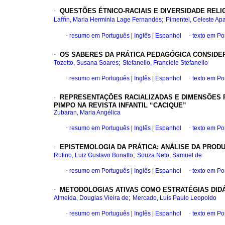
·
QUESTÕES ÉTNICO-RACIAIS E DIVERSIDADE RELI
;
Laﬃn, Maria Hermínia Lage Fernandes
Pimentel, Celeste Ap
·
resumo em Português
|
Inglês
|
Espanhol
·
texto em Po
·
OS SABERES DA PRÁTICA PEDAGÓGICA CONSIDER
;
Tozetto, Susana Soares
Stefanello, Franciele Stefanello
·
resumo em Português
|
Inglês
|
Espanhol
·
texto em Po
·
REPRESENTAÇÕES RACIALIZADAS E DIMENSÕES
PIMPO NA REVISTA INFANTIL “CACIQUE”
Zubaran, Maria Angélica
·
resumo em Português
|
Inglês
|
Espanhol
·
texto em Po
·
EPISTEMOLOGIA DA PRÁTICA: ANÁLISE DA PROD
;
Rufino, Luiz Gustavo Bonatto
Souza Neto, Samuel de
·
resumo em Português
|
Inglês
|
Espanhol
·
texto em Po
·
METODOLOGIAS ATIVAS COMO ESTRATÉGIAS DIDÁ
;
Almeida, Douglas Vieira de
Mercado, Luis Paulo Leopoldo
·
resumo em Português
|
Inglês
|
Espanhol
·
texto em Po