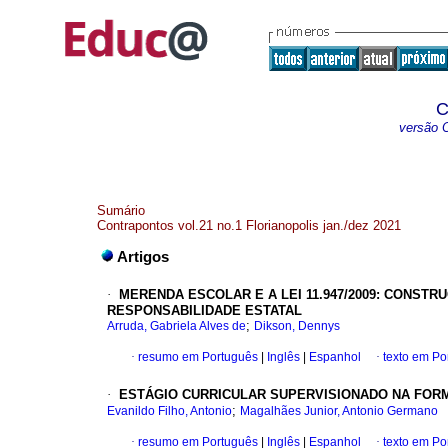
C
versão O
Sumário
Contrapontos vol.21 no.1 Florianopolis jan./dez 2021
Artigos
·
MERENDA ESCOLAR E A LEI 11.947/2009: CONSTR
RESPONSABILIDADE ESTATAL
;
Arruda, Gabriela Alves de
Dikson, Dennys
·
resumo em Português
|
Inglês
|
Espanhol
·
texto em Po
·
ESTÁGIO CURRICULAR SUPERVISIONADO NA FOR
;
Evanildo Filho, Antonio
Magalhães Junior, Antonio Germano
·
resumo em Português
|
Inglês
|
Espanhol
·
texto em Po