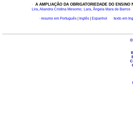
·
A AMPLIAÇÃO DA OBRIGATORIEDADE DO ENSINO N
;
Lira, Aliandra Cristina Mesomo
Lara, Ângela Mara de Barros
·
resumo em Português
|
Inglês
|
Espanhol
·
texto em In
©
R
Ce