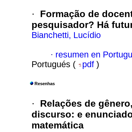
·
Formação de docent
pesquisador? Há futur
Bianchetti, Lucídio
·
resumen en Portug
Portugués (
pdf
)
Resenhas
·
Relações de gênero
discurso: e enunciad
matemática