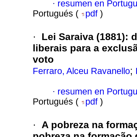
·
resumen en Portug
Portugués (
pdf
)
·
Lei Saraiva (1881):
liberais para a exclus
voto
;
Ferraro, Alceu Ravanello
·
resumen en Portug
Portugués (
pdf
)
·
A pobreza na formaç
pobreza na formação 