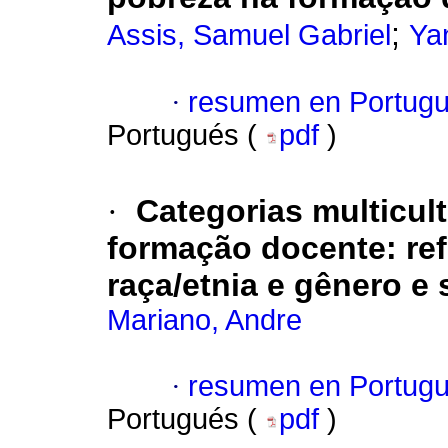
;
Assis, Samuel Gabriel
Yan
·
resumen en Portug
Portugués (
pdf
)
·
Categorias multicul
formação docente: refl
raça/etnia e gênero e
Mariano, Andre
·
resumen en Portug
Portugués (
pdf
)