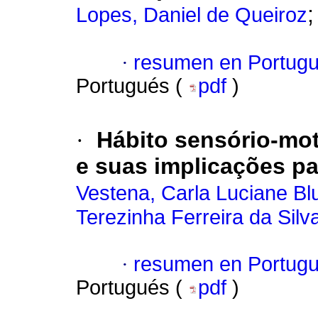
Lopes, Daniel de Queiroz
·
resumen en Portug
Portugués (
pdf
)
·
Hábito sensório-moto
e suas implicações p
Vestena, Carla Luciane B
Terezinha Ferreira da Silv
·
resumen en Portug
Portugués (
pdf
)