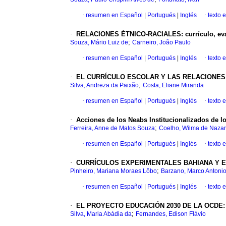
·
resumen en Español
|
Portugués
|
Inglés
·
texto 
·
RELACIONES ÉTNICO-RACIALES: currículo, evalu
;
Souza, Mário Luiz de
Carneiro, João Paulo
·
resumen en Español
|
Portugués
|
Inglés
·
texto 
·
EL CURRÍCULO ESCOLAR Y LAS RELACIONES ÉTNI
;
Silva, Andreza da Paixão
Costa, Eliane Miranda
·
resumen en Español
|
Portugués
|
Inglés
·
texto 
·
Acciones de los Neabs Institucionalizados de lo
;
Ferreira, Anne de Matos Souza
Coelho, Wilma de Nazar
·
resumen en Español
|
Portugués
|
Inglés
·
texto 
·
CURRÍCULOS EXPERIMENTALES BAHIANA Y EL DE
;
Pinheiro, Mariana Moraes Lôbo
Barzano, Marco Antoni
·
resumen en Español
|
Portugués
|
Inglés
·
texto 
·
EL PROYECTO EDUCACIÓN 2030 DE LA OCDE: una
;
Silva, Maria Abádia da
Fernandes, Edison Flávio