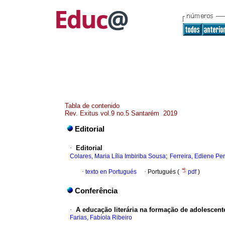
Tabla de contenido
Rev. Exitus vol.9 no.5 Santarém 2019
Editorial
·
Editorial
;
Colares, Maria Lília Imbiriba Sousa
Ferreira, Ediene Pe
·
texto en Portugués
·
Portugués (
pdf
)
Conferência
·
A educação literária na formação de adolescent
Farias, Fabíola Ribeiro