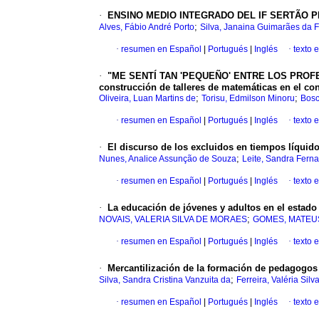
·
ENSINO MEDIO INTEGRADO DEL IF SERTÃO PE CAM
;
Alves, Fábio André Porto
Silva, Janaina Guimarães da 
·
resumen en Español
|
Portugués
|
Inglés
·
texto 
·
"ME SENTÍ TAN 'PEQUEÑO' ENTRE LOS PROFESO
construcción de talleres de matemáticas en el con
;
;
Oliveira, Luan Martins de
Torisu, Edmilson Minoru
Bosc
·
resumen en Español
|
Portugués
|
Inglés
·
texto 
·
El discurso de los excluidos en tiempos líquid
;
Nunes, Analice Assunção de Souza
Leite, Sandra Fern
·
resumen en Español
|
Portugués
|
Inglés
·
texto 
·
La educación de jóvenes y adultos en el estado
;
NOVAIS, VALERIA SILVA DE MORAES
GOMES, MATEU
·
resumen en Español
|
Portugués
|
Inglés
·
texto 
·
Mercantilización de la formación de pedagogos 
;
Silva, Sandra Cristina Vanzuita da
Ferreira, Valéria Silv
·
resumen en Español
|
Portugués
|
Inglés
·
texto 