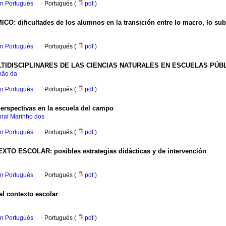
en Portugués
·
Portugués (
pdf
)
ificultades de los alumnos en la transición entre lo macro, lo subm
en Portugués
·
Portugués (
pdf
)
TIDISCIPLINARES DE LAS CIENCIAS NATURALES EN ESCUELAS PÚBL
xão da
en Portugués
·
Portugués (
pdf
)
spectivas en la escuela del campo
ral Marinho dos
en Portugués
·
Portugués (
pdf
)
 ESCOLAR: posibles estrategias didácticas y de intervención
en Portugués
·
Portugués (
pdf
)
el contexto escolar
en Portugués
·
Portugués (
pdf
)