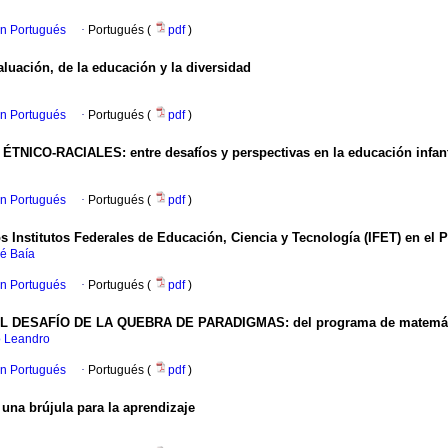
en Portugués
·
Portugués (
pdf
)
ación, de la educación y la diversidad
en Portugués
·
Portugués (
pdf
)
CO-RACIALES: entre desafíos y perspectivas en la educación infant
en Portugués
·
Portugués (
pdf
)
s Institutos Federales de Educación, Ciencia y Tecnología (IFET) en el 
é Baía
en Portugués
·
Portugués (
pdf
)
SAFÍO DE LA QUEBRA DE PARADIGMAS: del programa de matemáticas pa
o Leandro
en Portugués
·
Portugués (
pdf
)
 brújula para la aprendizaje