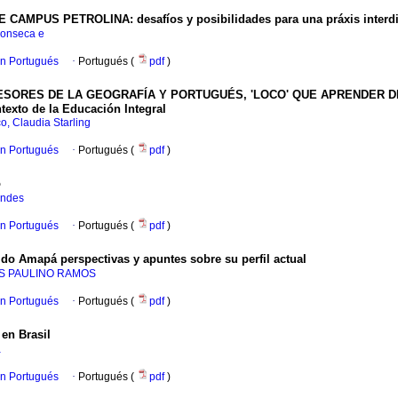
PUS PETROLINA: desafíos y posibilidades para una práxis interdisc
Fonseca e
en Portugués
·
Portugués (
pdf
)
RES DE LA GEOGRAFÍA Y PORTUGUÉS, 'LOCO' QUE APRENDER DE ELLOS"
texto de la Educación Integral
o, Claudia Starling
en Portugués
·
Portugués (
pdf
)
o
andes
en Portugués
·
Portugués (
pdf
)
 do Amapá perspectivas y apuntes sobre su perfil actual
S PAULINO RAMOS
en Portugués
·
Portugués (
pdf
)
en Brasil
a
en Portugués
·
Portugués (
pdf
)