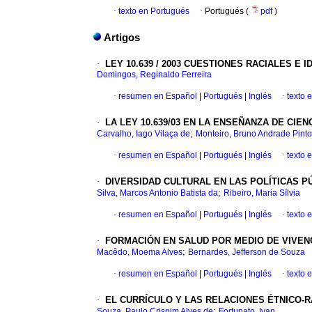
·
texto en Portugués
·
Portugués (
pdf
)
Artigos
·
LEY 10.639 / 2003 CUESTIONES RACIALES E IDEN
Domingos, Reginaldo Ferreira
·
resumen en Español
|
Portugués
|
Inglés
·
texto 
·
LA LEY 10.639/03 EN LA ENSEÑANZA DE CIENCIAS
;
Carvalho, Iago Vilaça de
Monteiro, Bruno Andrade Pinto
·
resumen en Español
|
Portugués
|
Inglés
·
texto 
·
DIVERSIDAD CULTURAL EN LAS POLÍTICAS PÚBLIC
;
Silva, Marcos Antonio Batista da
Ribeiro, Maria Sílvia
·
resumen en Español
|
Portugués
|
Inglés
·
texto 
·
FORMACIÓN EN SALUD POR MEDIO DE VIVENCI
;
Macêdo, Moema Alves
Bernardes, Jefferson de Souza
·
resumen en Español
|
Portugués
|
Inglés
·
texto 
·
EL CURRÍCULO Y LAS RELACIONES ÉTNICO-RACI
;
Souza, Paulo Crispim Alves de
Fortunato, Ivan