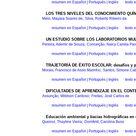
·
resumen en Español
|
Portugués
|
Inglés
·
texto 
·
LOS TRES NIVELES DEL CONOCIMIENTO QUÍMICO: d
;
Melo, Mayara Soares de
Silva, Roberto Ribeiro da
·
resumen en Español
|
Portugués
|
Inglés
·
texto 
·
UN ESTUDIO SOBRE LOS LABORATORIOS MUL
;
Pereira, Ademir de Souza
Conceição, Naicy Camila Pai
·
resumen en Español
|
Portugués
|
Inglés
·
texto 
·
TRAJETORÍA DE ÉXITO ESCOLAR: desafíos y per
;
Morais, Francisco de Assis Marinho
Santos, Simone Cab
·
resumen en Español
|
Portugués
|
Inglés
·
texto 
·
DIFICULTADES DE APRENDIZAJE EN EL CONTEXTO
;
Assunção, Wildson Cardoso
Freitas, José Carlos de
·
resumen en Español
|
Portugués
|
Inglés
·
texto 
·
Educación ambiental y bacias hidrográficas en 
;
Queiroz, Thayline Vieira
Dornfeld, Carolina Buso
·
resumen en Español
|
Portugués
|
Inglés
·
texto 