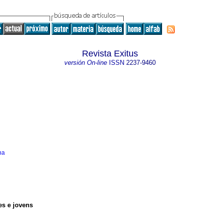
Revista Exitus
versión On-line
ISSN
2237-9460
na
es e jovens