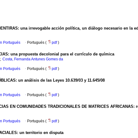
TIRAS: una irrevogable acción política, un diálogo necesario en la e
en Portugués
·
Portugués (
pdf
)
: una propuesta decolonial para el currículo de química
;
Costa, Fernanda Antunes Gomes da
en Portugués
·
Portugués (
pdf
)
AS: un análisis de las Leyes 10.639/03 y 11.645/08
en Portugués
·
Portugués (
pdf
)
AS EN COMUNIDADES TRADICIONALES DE MATRICES AFRICANAS: resi
en Portugués
·
Portugués (
pdf
)
ALES: un territorio en disputa