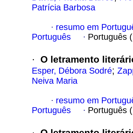
Patrícia Barbosa
·
resumo em Portugu
Português
·
Português 
·
O letramento literár
;
Esper, Débora Sodré
Zap
Neiva Maria
·
resumo em Portugu
Português
·
Português 
·
O letramento literár