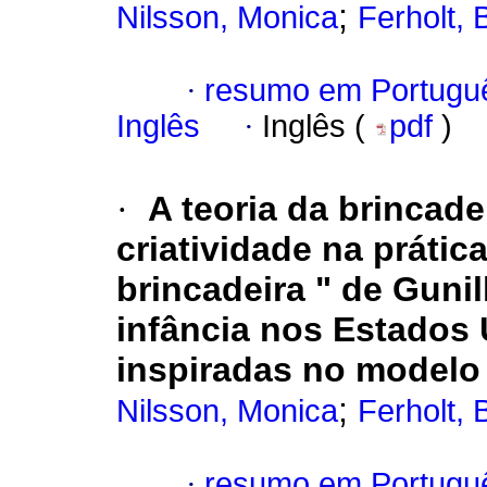
;
Nilsson, Monica
Ferholt, 
·
resumo em Portugu
Inglês
·
Inglês (
pdf
)
·
A teoria da brincade
criatividade na prática
brincadeira " de Gunil
infância nos Estados 
inspiradas no modelo
;
Nilsson, Monica
Ferholt, 
·
resumo em Portugu