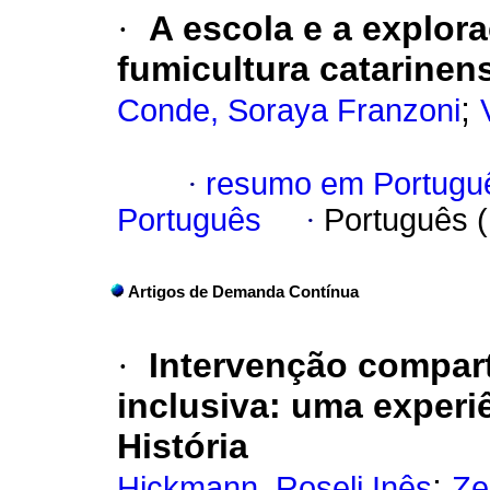
·
A escola e a explora
fumicultura catarinen
;
Conde, Soraya Franzoni
·
resumo em Portugu
Português
·
Português 
Artigos de Demanda Contínua
·
Intervenção compart
inclusiva: uma experi
História
;
Hickmann, Roseli Inês
Ze