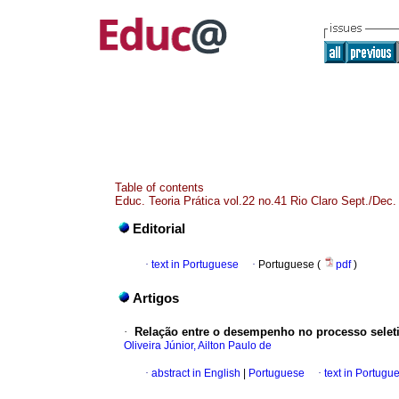
Table of contents
Educ. Teoria Prática vol.22 no.41 Rio Claro Sept./Dec.
Editorial
·
text in Portuguese
·
Portuguese (
pdf
)
Artigos
·
Relação entre o desempenho no processo seleti
Oliveira Júnior, Ailton Paulo de
·
abstract in English
|
Portuguese
·
text in Portugu