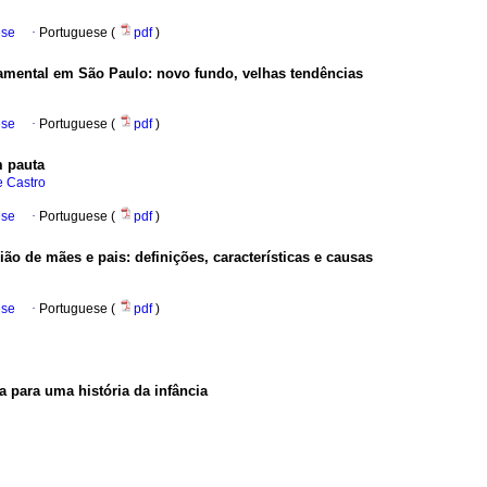
ese
·
Portuguese (
pdf
)
mental em São Paulo: novo fundo, velhas tendências
ese
·
Portuguese (
pdf
)
m pauta
e Castro
ese
·
Portuguese (
pdf
)
o de mães e pais: definições, características e causas
ese
·
Portuguese (
pdf
)
ca para uma história da infância