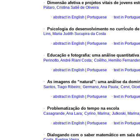
·
Dimensão afetiva e projetos vitais de jovens es
Pátaro, Cristina Satiê de Oliveira
·
abstract in English
|
Portuguese
·
text in Portugu
·
Psicologia do desenvolvimento no currículo de
Lins, Maria Judith Sucupira da Costa
·
abstract in English
|
Portuguese
·
text in Portugu
·
Educação e fotografia: uma análise quantitativa
;
Perinotto, André Riani Costa
Coêlho, Hemílio Fernand
·
abstract in English
|
Portuguese
·
text in Portugu
·
As imagens do “natural”: uma análise da domin
;
;
Santos, Tiago Ribeiro
Germano, Ana Paula
Cervi, Gice
·
abstract in English
|
Portuguese
·
text in Portugu
·
Problematização do tempo na escola
;
;
Casagrande, Ana Lara
Cyrino, Marina
Jutkoski, Marina
·
abstract in English
|
Portuguese
·
text in Portugu
·
Dialogando com o saber matemático em sala de
Costa, Eveline Vieira