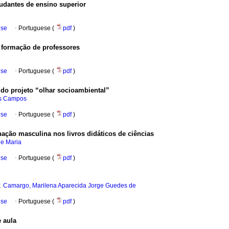
tudantes de ensino superior
ese
·
Portuguese (
pdf
)
 formação de professores
ese
·
Portuguese (
pdf
)
 do projeto “olhar socioambiental”
es Campos
ese
·
Portuguese (
pdf
)
ação masculina nos livros didáticos de ciências
le Maria
ese
·
Portuguese (
pdf
)
;
Camargo, Marilena Aparecida Jorge Guedes de
ese
·
Portuguese (
pdf
)
 aula