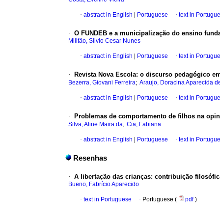
·
abstract in English
|
Portuguese
·
text in Portugu
·
O FUNDEB e a municipalização do ensino funda
Militão, Silvio Cesar Nunes
·
abstract in English
|
Portuguese
·
text in Portugu
·
Revista Nova Escola: o discurso pedagógico e
;
Bezerra, Giovani Ferreira
Araujo, Doracina Aparecida d
·
abstract in English
|
Portuguese
·
text in Portugu
·
Problemas de comportamento de filhos na opiniã
;
Silva, Aline Maira da
Cia, Fabiana
·
abstract in English
|
Portuguese
·
text in Portugu
Resenhas
·
A libertação das crianças: contribuição filosófi
Bueno, Fabrício Aparecido
·
text in Portuguese
·
Portuguese (
pdf
)