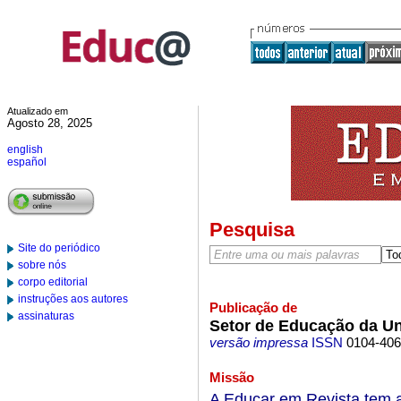
Atualizado em
Agosto 28, 2025
english
español
Pesquisa
Site do periódico
sobre nós
corpo editorial
instruções aos autores
Publicação de
assinaturas
Setor de Educação da Un
versão impressa
ISSN
0104-40
Missão
A Educar em Revista tem a