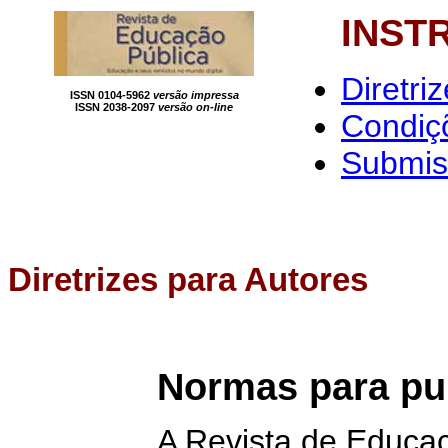
INST
Diretri
ISSN 0104-5962
versão impressa
ISSN 2038-2097
versão on-line
Condiç
Submis
Diretrizes para Autores
Normas para pub
A Revista de Educaç