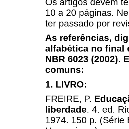
Os artigos devem t
10 a 20 páginas. N
ter passado por revi
As referências, di
alfabética no final
NBR 6023 (2002). 
comuns:
1. LIVRO:
FREIRE, P.
Educaçã
liberdade
. 4. ed. R
1974. 150 p. (Séri