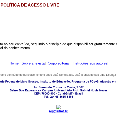
POLÍTICA DE ACESSO LIVRE
to ao seu conteúdo, seguindo o princípio de que disponibilizar gratuitamente 
al do conhecimento.
[
Home
] [
Sobre a revista
] [
Corpo editorial
] [
Instruções aos autores
]
do o conteúdo do periódico, exceto onde está identificado, está licenciado sob uma
Licença
ade Federal de Mato Grosso. Instituto de Educação. Programa de Pós-Graduação e
Av. Fernando Corrêa da Costa, 2.367
Bairro Boa Esperança - Campus Universitário Prof. Gabriel Novis Neves
CEP: 78060-900 - Cuiabá-MT - Brasil
Tel.:0xx-65-3615-8466
rep@ufmt.br